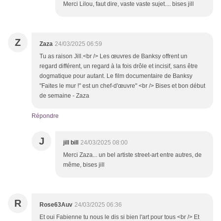
Merci Lilou, faut dire, vaste vaste sujet.... bises jill
Z
Zaza
24/03/2025 06:59
Tu as raison Jill.<br /> Les œuvres de Banksy offrent un
regard différent, un regard à la fois drôle et incisif, sans être
dogmatique pour autant. Le film documentaire de Banksy
"Faites le mur !" est un chef-d'œuvre" <br /> Bises et bon début
de semaine - Zaza
Répondre
J
jill bill
24/03/2025 08:00
Merci Zaza... un bel artiste street-art entre autres, de
même, bises jill
R
Rose63Auv
24/03/2025 06:36
Et oui Fabienne tu nous le dis si bien l'art pour tous <br /> Et