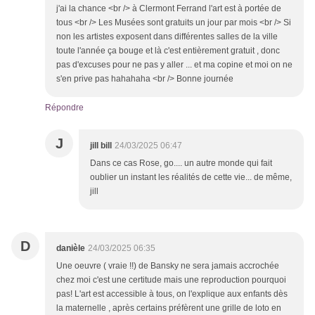
j'ai la chance <br /> à Clermont Ferrand l'art est à portée de
tous <br /> Les Musées sont gratuits un jour par mois <br /> Si
non les artistes exposent dans différentes salles de la ville
toute l'année ça bouge et là c'est entièrement gratuit , donc
pas d'excuses pour ne pas y aller ... et ma copine et moi on ne
s'en prive pas hahahaha <br /> Bonne journée
Répondre
J
jill bill
24/03/2025 06:47
Dans ce cas Rose, go.... un autre monde qui fait
oublier un instant les réalités de cette vie... de même,
jill
D
danièle
24/03/2025 06:35
Une oeuvre ( vraie !!) de Bansky ne sera jamais accrochée
chez moi c'est une certitude mais une reproduction pourquoi
pas! L'art est accessible à tous, on l'explique aux enfants dès
la maternelle , après certains préfèrent une grille de loto en