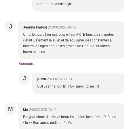
Croqueurs, amitiés, jill
J
Jeanne Fadosi
25/03/2025 09:49
Chic, le bug d'hier est réparé ! sur ARTE hier, à 28 minutes,
c'était justement le sujet et de souligner des constantes à
travers les âges depuis les grottes de Chauvet et autres ...
bravo et bises
Répondre
J
jill bill
25/03/2025 10:18
OUI Jeanne, ouf !!!!!!! Ok, merci, bises jill
M
Mo
24/03/2025 16:42
Bonjour chère Jill,<br /> beau texte bien inspiré!<br /> Bises.
<br /> Bon après-midi,<br /> Mo