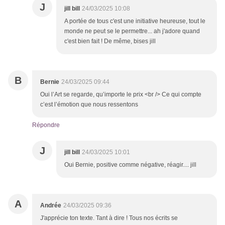
J
jill bill
24/03/2025 10:08
A portée de tous c'est une initiative heureuse, tout le
monde ne peut se le permettre... ah j'adore quand
c'est bien fait ! De même, bises jill
B
Bernie
24/03/2025 09:44
Oui l’Art se regarde, qu’importe le prix <br /> Ce qui compte
c’est l’émotion que nous ressentons
Répondre
J
jill bill
24/03/2025 10:01
Oui Bernie, positive comme négative, réagir.... jill
A
Andrée
24/03/2025 09:36
J'apprécie ton texte. Tant à dire ! Tous nos écrits se