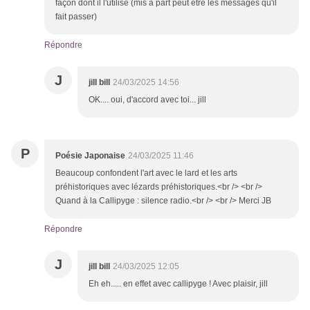
façon dont il l'utilise (mis à part peut être les messages qu'il
fait passer)
Répondre
J
jill bill
24/03/2025 14:56
OK.... oui, d'accord avec toi... jill
P
Poésie Japonaise
24/03/2025 11:46
Beaucoup confondent l'art avec le lard et les arts
préhistoriques avec lézards préhistoriques.<br /> <br />
Quand à la Callipyge : silence radio.<br /> <br /> Merci JB
Répondre
J
jill bill
24/03/2025 12:05
Eh eh..... en effet avec callipyge ! Avec plaisir, jill