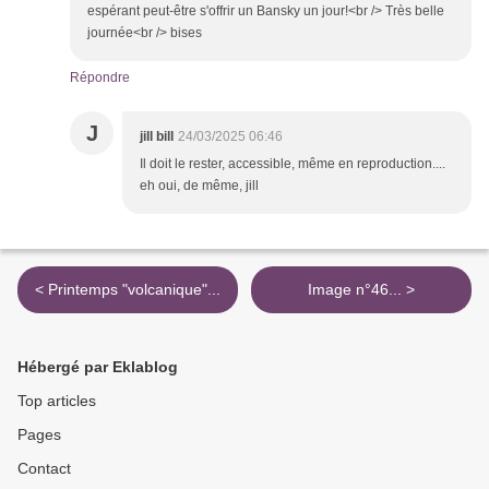
espérant peut-être s'offrir un Bansky un jour!<br /> Très belle
journée<br /> bises
Répondre
J
jill bill
24/03/2025 06:46
Il doit le rester, accessible, même en reproduction....
eh oui, de même, jill
< Printemps "volcanique"...
Image n°46... >
Hébergé par Eklablog
Top articles
Pages
Contact