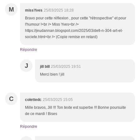
M
missYves
25/03/2025 18:28
Bravo pour cette réflexion , pour cette "rétrospective" et pour
l'humour !<br /> Miss Yves<br />
https://jeudannan.blogspot.com/2025/03/defi-n-304-art-et-
societe.html<br /> (Copie remise en retard)
Répondre
J
jill bill
25/03/2025 19:51
Merci bien ! jill
C
colettedc
25/03/2025 15:05
Mille bravos, Jill !!! Ton texte est superbe !!! Bonne poursuite
de ce mardi ! Bises
Répondre