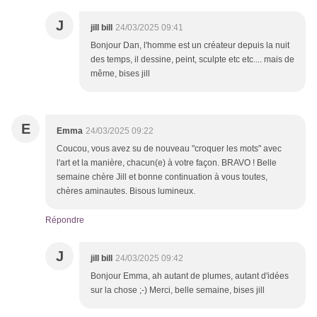
J
jill bill
24/03/2025 09:41
Bonjour Dan, l'homme est un créateur depuis la nuit
des temps, il dessine, peint, sculpte etc etc.... mais de
même, bises jill
E
Emma
24/03/2025 09:22
Coucou, vous avez su de nouveau "croquer les mots" avec
l'art et la manière, chacun(e) à votre façon. BRAVO ! Belle
semaine chère Jill et bonne continuation à vous toutes,
chères aminautes. Bisous lumineux.
Répondre
J
jill bill
24/03/2025 09:42
Bonjour Emma, ah autant de plumes, autant d'idées
sur la chose ;-) Merci, belle semaine, bises jill