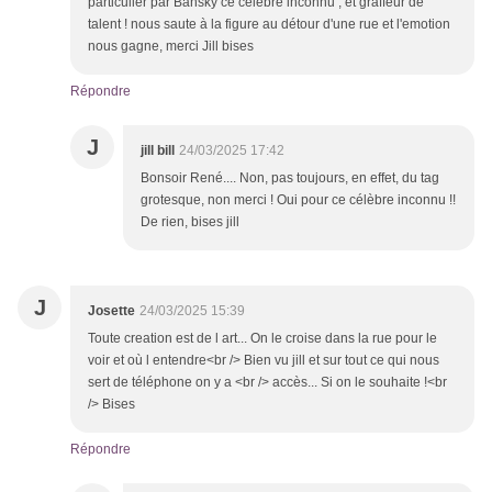
particulier par Bansky ce célèbre inconnu , et graffeur de
talent ! nous saute à la figure au détour d'une rue et l'emotion
nous gagne, merci Jill bises
Répondre
J
jill bill
24/03/2025 17:42
Bonsoir René.... Non, pas toujours, en effet, du tag
grotesque, non merci ! Oui pour ce célèbre inconnu !!
De rien, bises jill
J
Josette
24/03/2025 15:39
Toute creation est de l art... On le croise dans la rue pour le
voir et où l entendre<br /> Bien vu jill et sur tout ce qui nous
sert de téléphone on y a <br /> accès... Si on le souhaite !<br
/> Bises
Répondre