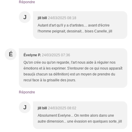
Répondre
J
jill bill
24/03/2025 08:18
Autant d'art qu'il y a d'artistes.... avant d'écrire
l'homme peignait, dessinait... bises Canelle, jill
É
Évelyne P.
24/03/2025 07:36
Qu'on crée ou qu'on regarde, l'art nous aide à réguler nos
émotions et à les exprimer. S'entourer de ce qui nous apparaît
beau(à chacun sa définition) est un moyen de prendre du
recul face à la grisaille des jours.
Répondre
J
jill bill
24/03/2025 08:02
Absolument Evelyne... On rentre alors dans une
autre dimension... une évasion en quelques sorte, jill