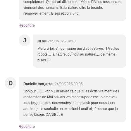
complèteront. Qui dit art dit homme. Même l'IA ses ressources
viennent des humains. Et la nature offre la beauté,
l'émerveillement. Bises et bon lundi
Répondre
J
jill bill
24/03/2025 09:40
Merci à toi, eh oui, sinon qui d'autres avec l'I A et les
robots.... la nature, oui tout au naturel.... de même,
bises jill
D
Danielle morjarret
24/03/2025 09:35
Bonjour JILL <br /> j ai aimer ce que tu as écris vraiment des
recherches de Mot s tu ais vraiment super c est un art et oui
tous les jours des nouveautés et un plaisir pour nous tous
admirer je te souhaite un excellent Lundi et j écrie ce que je
pense bisous DANIELLE
Répondre