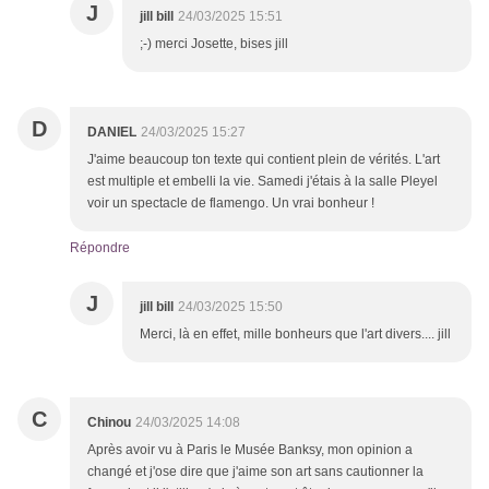
J
jill bill
24/03/2025 15:51
;-) merci Josette, bises jill
D
DANIEL
24/03/2025 15:27
J'aime beaucoup ton texte qui contient plein de vérités. L'art
est multiple et embelli la vie. Samedi j'étais à la salle Pleyel
voir un spectacle de flamengo. Un vrai bonheur !
Répondre
J
jill bill
24/03/2025 15:50
Merci, là en effet, mille bonheurs que l'art divers.... jill
C
Chinou
24/03/2025 14:08
Après avoir vu à Paris le Musée Banksy, mon opinion a
changé et j'ose dire que j'aime son art sans cautionner la