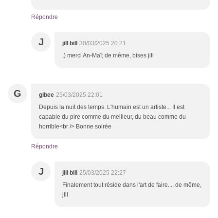
Répondre
J
jill bill
30/03/2025 20:21
,) merci An-Maï; de même, bises jill
G
gibee
25/03/2025 22:01
Depuis la nuit des temps. L'humain est un artiste... Il est
capable du pire comme du meilleur, du beau comme du
horrible<br /> Bonne soirée
Répondre
J
jill bill
25/03/2025 22:27
Finalement tout réside dans l'art de faire.... de même,
jill