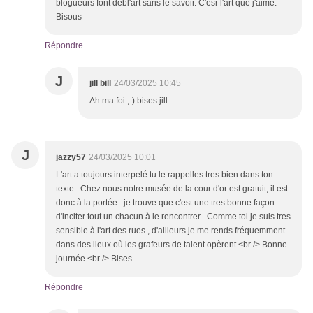
blogueurs font debl'art sans le savoir. C'esr l'art que j'aime.
Bisous
Répondre
J
jill bill
24/03/2025 10:45
Ah ma foi ,-) bises jill
J
jazzy57
24/03/2025 10:01
L'art a toujours interpelé tu le rappelles tres bien dans ton
texte . Chez nous notre musée de la cour d'or est gratuit, il est
donc à la portée . je trouve que c'est une tres bonne façon
d'inciter tout un chacun à le rencontrer . Comme toi je suis tres
sensible à l'art des rues , d'ailleurs je me rends fréquemment
dans des lieux où les grafeurs de talent opèrent.<br /> Bonne
journée <br /> Bises
Répondre