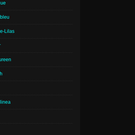
que
lbleu
e-Lilas
r
ureen
th
linea