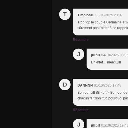
T
Timoineau
03/10/2025 23:07
Trop top le couple Germaine et M
sûrement pas l'aider à se rappeler
Répondre
J
jill bill
04/10/2025 08:0
En effet.... merci, jill
D
DANNNN
01/10/2025 17:43
Bonjour Jill Bill<br /> Bonjour d
chacun fait son truc pourquoi p
Répondre
J
jill bill
01/10/2025 19:4