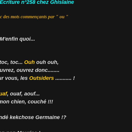
d'Ecriture n°258 chez
Ghislaine
vec des mots commençants par " ou "
M'enfin quoi...
toc, toc...
Ouh
ouh ouh,
ouvrez, ouvrez donc........
ur vous, les
Outsiders
........... !
uaf
, ouaf, aouf...
on chien, couché !!!
ndé kekchose Germaine !?