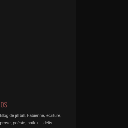
POS
Blog de jill bill, Fabienne, écriture,
prose, poésie, haïku ... défis