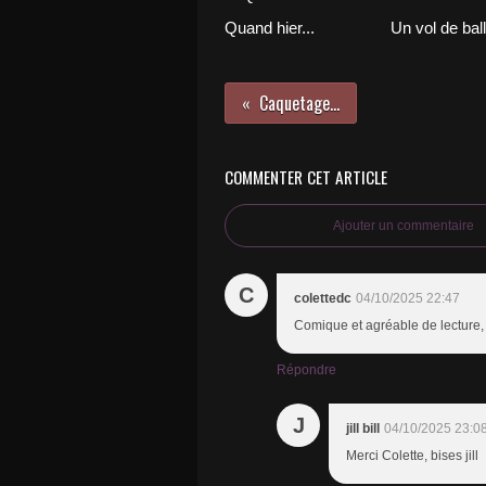
Quand hier...
Un vol de ball
Caquetage...
COMMENTER CET ARTICLE
Ajouter un commentaire
C
colettedc
04/10/2025 22:47
Comique et agréable de lecture, J
Répondre
J
jill bill
04/10/2025 23:0
Merci Colette, bises jill