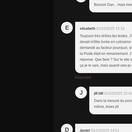
Bonsoir Dan... mais merc
E
elisabeth
01/10/2025 15:10
Toujours très drôles tes textes.
devait m'être livrée en colissimo 
demandé au facteur pourquoi, si c
la Poste était en remaniement. J'
réponse. Que faire ? Sur le site 
ça je le sais, mais quand vais-je
Répondre
J
jill bill
01/10/2025 15:4
Dans la mesure du possibl
même, bises jill
D
daniel
01/10/2025 14:51