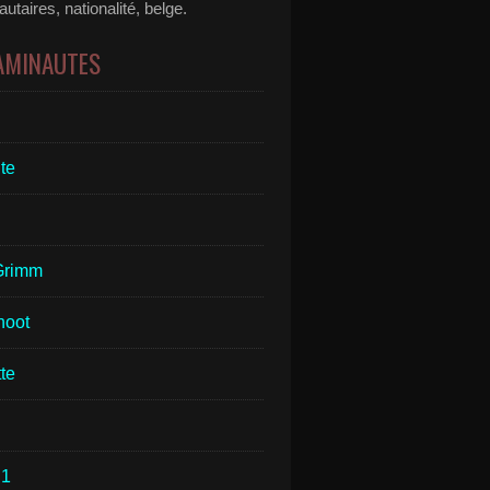
taires, nationalité, belge.
 AMINAUTES
te
Grimm
hoot
te
1