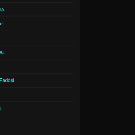
ea
ne
ou
Fadosi
a