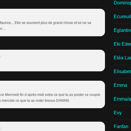
Domini
Ecureui
aurice... Elle se souvient plus de grand chose et lui ne va
....
Eglantin
Eki Ede
5
Eléa La
Elisabe
Emma
e ce Mercredi fin d après midi extra ce que tu as poster ce couple
Emma/a
as mercide ce que tu as noter bisous DANNN
Evy
Fanfan
3