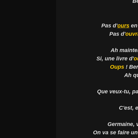
Be
Pas d'
ours
en
Pas d'
ouvr
Ah mainten
Si, une livre d'
o
Oups
! Ben
Ah q
Que veux-tu, pas
C'est, 
Germaine, v
On va se faire un