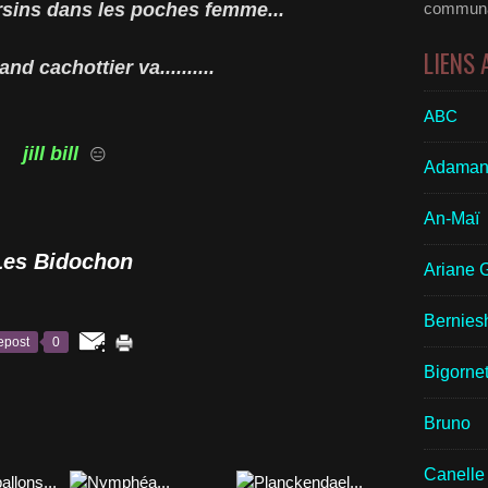
rsins dans les poches femme...
communau
LIENS
nd cachottier va..........
ABC
jill bill
😑
Adaman
An-Maï
Les Bidochon
Ariane 
Bernies
epost
0
Bigornet
Bruno
Canelle