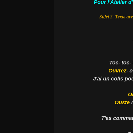
Pour l'Atelier 
Sujet 3. Texte a
Toc, toc, 
Ouvrez
, 
J'ai un colis po
O
Ouste
m
T'as comma