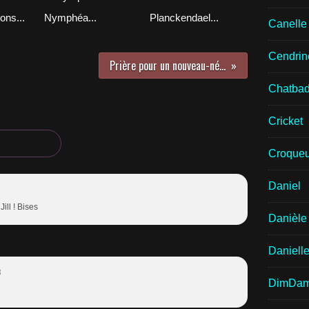
ons...
Nymphéa...
Planckendael...
Canell
Cendrin
Prière pour un nouveau-né...
Chatba
Cricket
Croqueu
Daniel
ill ! Bises
Danièle
Daniell
8
DimDa