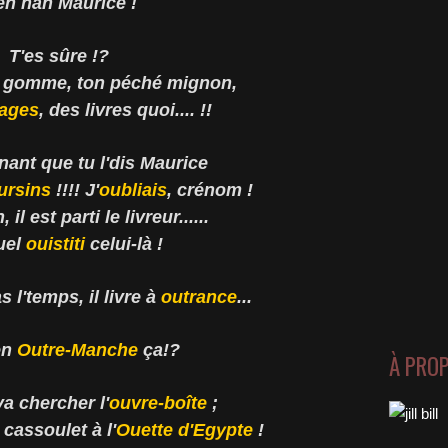
n nan Maurice !
T'es sûre !?
 gomme, ton péché mignon,
ages
, des livres quoi.... !!
ant que tu l'dis Maurice
ursins
!!!! J'
oubliais
, crénom !
, il est parti le livreur......
uel
ouistiti
celui-là !
 l'temps, il livre à
outrance
...
en
Outre-Manche
ça!?
À PRO
a chercher l'
ouvre-boîte
;
 cassoulet à l'
Ouette d'Egypte
!