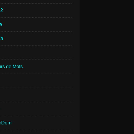
e
2
e
da
rs de Mots
e
mDom