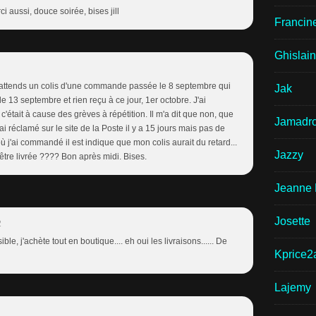
i aussi, douce soirée, bises jill
Francin
Ghislai
 J'attends un colis d'une commande passée le 8 septembre qui
Jak
le 13 septembre et rien reçu à ce jour, 1er octobre. J'ai
'était à cause des grèves à répétition. Il m'a dit que non, que
Jamadr
ai réclamé sur le site de la Poste il y a 15 jours mais pas de
où j'ai commandé il est indique que mon colis aurait du retard...
Jazzy
 être livrée ???? Bon après midi. Bises.
Jeanne 
Josette
2
e, j'achète tout en boutique.... eh oui les livraisons...... De
Kprice2
Lajemy