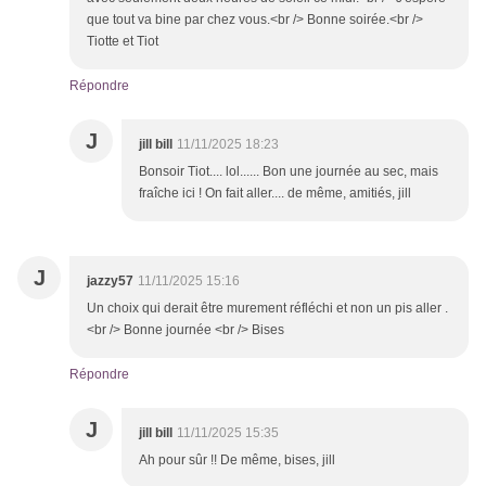
que tout va bine par chez vous.<br /> Bonne soirée.<br />
Tiotte et Tiot
Répondre
J
jill bill
11/11/2025 18:23
Bonsoir Tiot.... lol...... Bon une journée au sec, mais
fraîche ici ! On fait aller.... de même, amitiés, jill
J
jazzy57
11/11/2025 15:16
Un choix qui derait être murement réfléchi et non un pis aller .
<br /> Bonne journée <br /> Bises
Répondre
J
jill bill
11/11/2025 15:35
Ah pour sûr !! De même, bises, jill