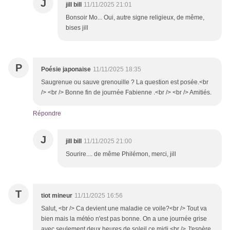
J
jill bill
11/11/2025 21:01
Bonsoir Mo... Oui, autre signe religieux, de même,
bises jill
P
Poésie japonaise
11/11/2025 18:35
Saugrenue ou sauve grenouille ? La question est posée.<br
/> <br /> Bonne fin de journée Fabienne .<br /> <br /> Amitiés.
Répondre
J
jill bill
11/11/2025 21:00
Sourire.... de même Philémon, merci, jill
T
tiot mineur
11/11/2025 16:56
Salut, <br /> Ca devient une maladie ce voile?<br /> Tout va
bien mais la météo n'est pas bonne. On a une journée grise
avec seulement deux heures de soleil ce midi.<br /> J'espère