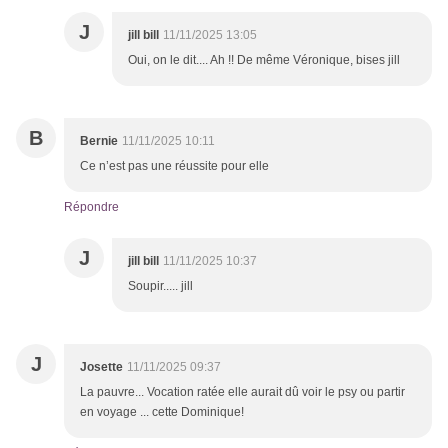
J
jill bill
11/11/2025 13:05
Oui, on le dit.... Ah !! De même Véronique, bises jill
B
Bernie
11/11/2025 10:11
Ce n’est pas une réussite pour elle
Répondre
J
jill bill
11/11/2025 10:37
Soupir..... jill
J
Josette
11/11/2025 09:37
La pauvre... Vocation ratée elle aurait dû voir le psy ou partir
en voyage ... cette Dominique!