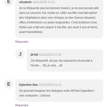
E
elisabeth
14/11/2025 12:01
Je ne fréquente pas les bonnes Soeurs, je ne suis jamais allé
dans un couvent. Par contre en 1981 ma fille s'est fait opérer
des Végétations dans une clinique où des Soeurs faisaient
office d'infirmières ou aides-soignantes. C'est d'ailleurs l'une
d'elles qui a fait une piqure à ma fille, qui avait 3 ans et demi,
avant l'anesthésie.
Répondre
J
jill bill
14/11/2025 12:41
J'ai fréquenté, de par ma naissance et ensuite à
l'école.... Ok, je vois.... jill
E
Eglantine lilas
14/11/2025 11:13
On pourrait imaginer ton dialogue entre M'Ame Eglantine t
une comparse :-) bisous
Répondre