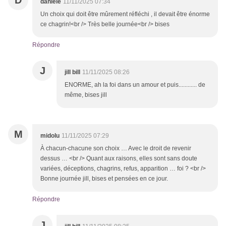
D
danièle
11/11/2025 07:34
Un choix qui doit être mûrement réfléchi , il devait être énorme
ce chagrin!<br /> Très belle journée<br /> bises
Répondre
J
jill bill
11/11/2025 08:26
ENORME, ah la foi dans un amour et puis............ de
même, bises jill
M
midolu
11/11/2025 07:29
À chacun-chacune son choix … Avec le droit de revenir
dessus … <br /> Quant aux raisons, elles sont sans doute
variées, déceptions, chagrins, refus, apparition … foi ? <br />
Bonne journée jill, bises et pensées en ce jour.
Répondre
J