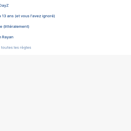
 DayZ
 a 13 ans (et vous l'avez ignoré)
e (littéralement)
im Rayan
 toutes les règles
s les jeux vidéo
us choquant de Rockstar ? - Le scandale BULLY
e plus moche de Steam
du RÊVE tourne au CAUCHEMAR
pendant 8 heures
it… à tort
umiliés par un jeu vidéo