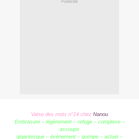
Publicité
Valse des mots n°14 chez
Nanou
Embrasure – légèrement – refuge – complexe –
assoupir
gigantesque – év
énement –
guimpe – actuel –