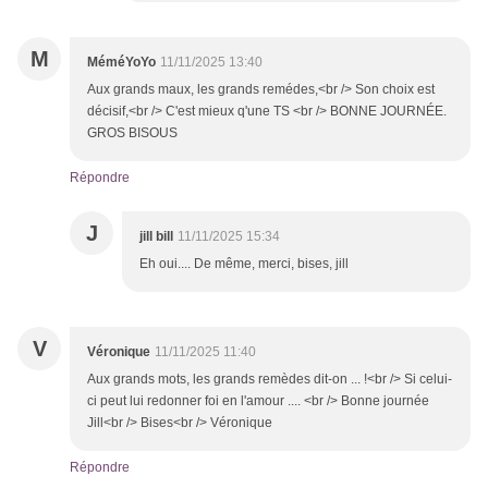
M
MéméYoYo
11/11/2025 13:40
Aux grands maux, les grands remédes,<br /> Son choix est
décisif,<br /> C'est mieux q'une TS <br /> BONNE JOURNÉE.
GROS BISOUS
Répondre
J
jill bill
11/11/2025 15:34
Eh oui.... De même, merci, bises, jill
V
Véronique
11/11/2025 11:40
Aux grands mots, les grands remèdes dit-on ... !<br /> Si celui-
ci peut lui redonner foi en l'amour .... <br /> Bonne journée
Jill<br /> Bises<br /> Véronique
Répondre