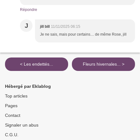
Répondre
J
jill bill
11/11/2025 06:15
Je ne sais, mais pour certains.... de même Rose, jill
< Les endettés...
Fleurs hivernales... >
Hébergé par Eklablog
Top articles
Pages
Contact
Signaler un abus
C.G.U.