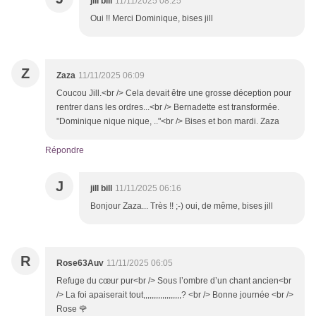
jill bill
11/11/2025 08:25
Oui !! Merci Dominique, bises jill
Z
Zaza
11/11/2025 06:09
Coucou Jill.<br /> Cela devait être une grosse déception pour
rentrer dans les ordres...<br /> Bernadette est transformée.
"Dominique nique nique, .."<br /> Bises et bon mardi. Zaza
Répondre
J
jill bill
11/11/2025 06:16
Bonjour Zaza... Très !! ;-) oui, de même, bises jill
R
Rose63Auv
11/11/2025 06:05
Refuge du cœur pur<br /> Sous l’ombre d’un chant ancien<br
/> La foi apaiserait tout,,,,,,,,,,,,,,,,,,? <br /> Bonne journée <br />
Rose 🌹