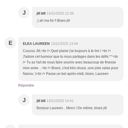
J
jill bill
14/11/2025 12:39
,) ah ma foi !! Bises jill
E
ELEA LAUREEN
13/11/2025 13:44
Coucou Jill,<br /> Quel plaisir j'ai toujours à te lire ! <br />
J'adore cet humour que tu nous partages dans tes défis ^^<br
/> Tu as l'art de nous faire sourire avec beaucoup de finesse
mon amie ...<br /> Bravo, c'est très réussi, une jolie valse pour
Nanou :)<br /> Passe un bel après-midi, bises, Laureen
Répondre
J
jill bill
13/11/2025 14:41
Bonjour Laureen... Merci ! De même, bises jill