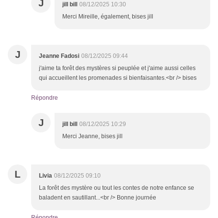
J
jill bill
08/12/2025 10:30
Merci Mireille, également, bises jill
J
Jeanne Fadosi
08/12/2025 09:44
j'aime ta forêt des mystères si peuplée et j'aime aussi celles
qui accueillent les promenades si bienfaisantes.<br /> bises
Répondre
J
jill bill
08/12/2025 10:29
Merci Jeanne, bises jill
L
Livia
08/12/2025 09:10
La forêt des mystère ou tout les contes de notre enfance se
baladent en sautillant...<br /> Bonne journée
Répondre