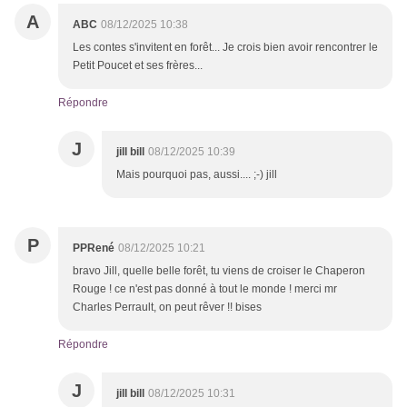
A
ABC
08/12/2025 10:38
Les contes s'invitent en forêt... Je crois bien avoir rencontrer le
Petit Poucet et ses frères...
Répondre
J
jill bill
08/12/2025 10:39
Mais pourquoi pas, aussi.... ;-) jill
P
PPRené
08/12/2025 10:21
bravo Jill, quelle belle forêt, tu viens de croiser le Chaperon
Rouge ! ce n'est pas donné à tout le monde ! merci mr
Charles Perrault, on peut rêver !! bises
Répondre
J
jill bill
08/12/2025 10:31