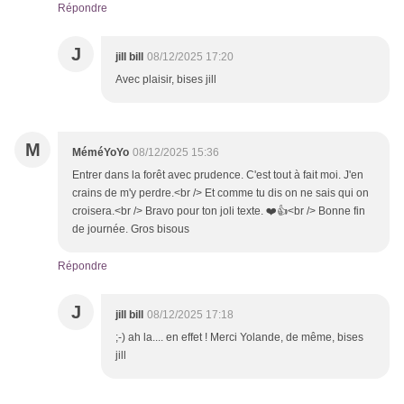
Répondre
J
jill bill
08/12/2025 17:20
Avec plaisir, bises jill
M
MéméYoYo
08/12/2025 15:36
Entrer dans la forêt avec prudence. C'est tout à fait moi. J'en
crains de m'y perdre.<br /> Et comme tu dis on ne sais qui on
croisera.<br /> Bravo pour ton joli texte. ❤️👍<br /> Bonne fin
de journée. Gros bisous
Répondre
J
jill bill
08/12/2025 17:18
;-) ah la.... en effet ! Merci Yolande, de même, bises
jill