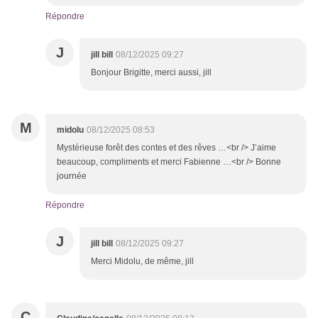
Répondre
J
jill bill
08/12/2025 09:27
Bonjour Brigitte, merci aussi, jill
M
midolu
08/12/2025 08:53
Mystérieuse forêt des contes et des rêves …<br /> J’aime
beaucoup, compliments et merci Fabienne …<br /> Bonne
journée
Répondre
J
jill bill
08/12/2025 09:27
Merci Midolu, de même, jill
C