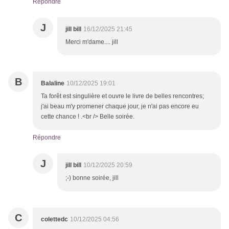
Répondre
J
jill bill
16/12/2025 21:45
Merci m'dame.... jill
B
Balaline
10/12/2025 19:01
Ta forêt est singulière et ouvre le livre de belles rencontres;
j'ai beau m'y promener chaque jour, je n'ai pas encore eu
cette chance ! .<br /> Belle soirée.
Répondre
J
jill bill
10/12/2025 20:59
;-) bonne soirée, jill
C
colettedc
10/12/2025 04:56