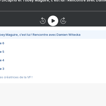
 DiCaprio et Tobey Maguire, c'est lui ! Rencontre avec Dam
bey Maguire, c'est lui ! Rencontre avec Damien Witecka
e 6
e 5
e 4
e 3
s créatrices de la VF !
e 2
e 1
e Mektoub My Love arrive enfin ! Rencontre avec Shaïn Boumedine et Sal