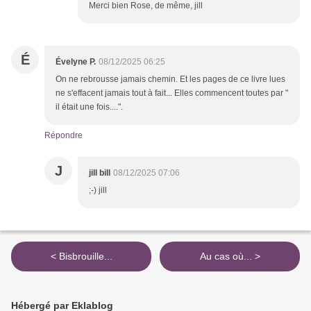
Merci bien Rose, de même, jill
É
Évelyne P.
08/12/2025 06:25
On ne rebrousse jamais chemin. Et les pages de ce livre lues
ne s'effacent jamais tout à fait... Elles commencent toutes par "
il était une fois....".
Répondre
J
jill bill
08/12/2025 07:06
;-) jill
< Bisbrouille...
Au cas où... >
Hébergé par Eklablog