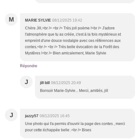
M
MARIE SYLVIE
08/12/2025 19:42
Chère Jill,<br /> <br /> Très joli poème !<br /> J'adore
l'atmosphère que tu as créée, c'est à la fois mystérieux et
empreint d'une douce nostalgie avec ces références aux
contes.<br /> <br /> Très belle évocation de la Forêt des
Mystêres !<br /> Bien amicalement, Marie Sylvie
Répondre
J
jill bill
08/12/2025 20:49
Bonsoir Marie-Sylvie... Merci, amitiés, jill
J
jazzy57
08/12/2025 16:45
Une photo qui t'a permis d'ouvrir la page des contes , merci
pour cette échappée belle .<br /> Bises