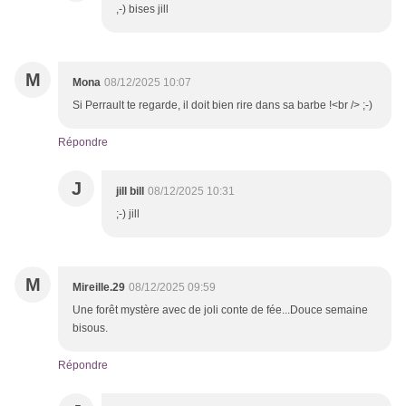
,-) bises jill
M
Mona
08/12/2025 10:07
Si Perrault te regarde, il doit bien rire dans sa barbe !<br /> ;-)
Répondre
J
jill bill
08/12/2025 10:31
;-) jill
M
Mireille.29
08/12/2025 09:59
Une forêt mystère avec de joli conte de fée...Douce semaine
bisous.
Répondre