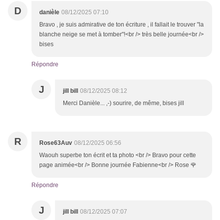
D
danièle
08/12/2025 07:10
Bravo , je suis admirative de ton écriture , il fallait le trouver "la
blanche neige se met à tomber"!<br /> très belle journée<br />
bises
Répondre
J
jill bill
08/12/2025 08:12
Merci Danièle... ,-) sourire, de même, bises jill
R
Rose63Auv
08/12/2025 06:56
Waouh superbe ton écrit et ta photo <br /> Bravo pour cette
page animée<br /> Bonne journée Fabienne<br /> Rose 🌹
Répondre
J
jill bill
08/12/2025 07:07