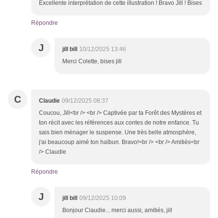
Excellente interprétation de cette illustration ! Bravo Jill ! Bises
Répondre
J
jill bill
10/12/2025 13:46
Merci Colette, bises jill
C
Claudie
09/12/2025 08:37
Coucou, Jill<br /> <br /> Captivée par ta Forêt des Mystères et
ton récit avec les références aux contes de notre enfance. Tu
sais bien ménager le suspense. Une très belle atmosphère,
j'ai beaucoup aimé ton haïbun. Bravo!<br /> <br /> Amitiés<br
/> Claudie
Répondre
J
jill bill
09/12/2025 10:09
Bonjour Claudie... merci aussi, amitiés, jill