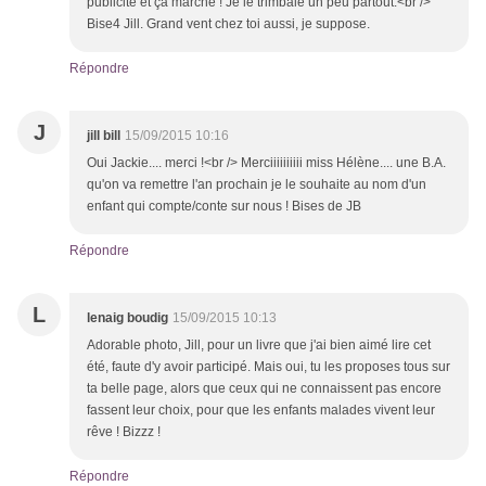
publicité et ça marche ! Je le trimbale un peu partout.<br />
Bise4 Jill. Grand vent chez toi aussi, je suppose.
Répondre
J
jill bill
15/09/2015 10:16
Oui Jackie.... merci !<br /> Merciiiiiiiiii miss Hélène.... une B.A.
qu'on va remettre l'an prochain je le souhaite au nom d'un
enfant qui compte/conte sur nous ! Bises de JB
Répondre
L
lenaig boudig
15/09/2015 10:13
Adorable photo, Jill, pour un livre que j'ai bien aimé lire cet
été, faute d'y avoir participé. Mais oui, tu les proposes tous sur
ta belle page, alors que ceux qui ne connaissent pas encore
fassent leur choix, pour que les enfants malades vivent leur
rêve ! Bizzz !
Répondre