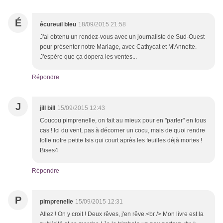
É
écureuil bleu
18/09/2015 21:58
J'ai obtenu un rendez-vous avec un journaliste de Sud-Ouest
pour présenter notre Mariage, avec Cathycat et M'Annette.
J'espère que ça dopera les ventes...
Répondre
J
jill bill
15/09/2015 12:43
Coucou pimprenelle, on fait au mieux pour en "parler" en tous
cas ! Ici du vent, pas à décorner un cocu, mais de quoi rendre
folle notre petite Isis qui court après les feuilles déjà mortes !
Bises4
Répondre
P
pimprenelle
15/09/2015 12:31
Allez ! On y croit ! Deux rêves, j'en rêve.<br /> Mon livre est la