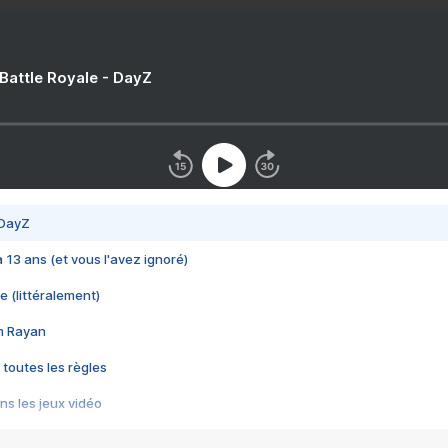
 Battle Royale - DayZ
 DayZ
 a 13 ans (et vous l'avez ignoré)
e (littéralement)
im Rayan
 toutes les règles
s les jeux vidéo
us choquant de Rockstar ? - Le scandale BULLY