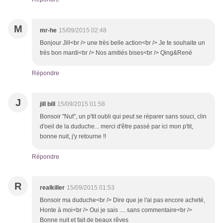
M
mr-he
15/09/2015 02:48
Bonjour Jill<br /> une très belle action<br /> Je te souhaite un
très bon mardi<br /> Nos amitiés bises<br /> Qing&René
Répondre
J
jill bill
15/09/2015 01:58
Bonsoir "Nut", un p'tit oubli qui peut se réparer sans souci, clin
d'oeil de la duduche... merci d'être passé par ici mon p'tit,
bonne nuit, j'y retourne !!
Répondre
R
realkiller
15/09/2015 01:53
Bonsoir ma duduche<br /> Dire que je l'ai pas encore acheté,
Honte à moi<br /> Oui je sais .... sans commentaire<br />
Bonne nuit et fait de beaux rêves