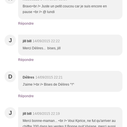
Bravo<br /> Juste un petit coucou car je suis encore en
pause <br /> @ lundi
Répondre
J
jill bill
14/09/2015 22:22
Merci Délires... bises, jill
Répondre
D
Délires
14/09/2015 22:21
J'aime !<br /> Bises de Délires ^!^
Répondre
J
jill bill
14/09/2015 22:19
Merci bonne-maman... <br /> Voui Kprice, ne fut qu'arriver au
chiffre 200 dans les ventes !! Bonne nuit Viviane, merci aussi,