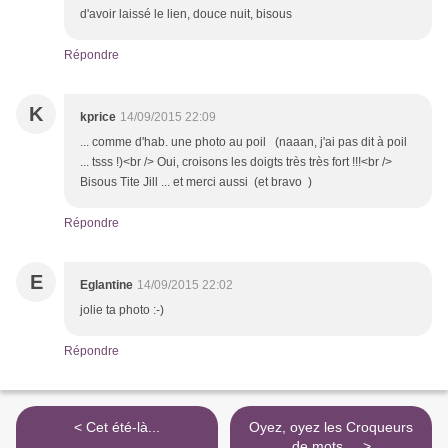
d'avoir laissé le lien, douce nuit, bisous
Répondre
K
kprice
14/09/2015 22:09
... comme d'hab. une photo au poil (naaan, j'ai pas dit à poil
... tsss !)<br /> Oui, croisons les doigts très très fort !!!<br />
Bisous Tite Jill ... et merci aussi (et bravo )
Répondre
E
Eglantine
14/09/2015 22:02
jolie ta photo :-)
Répondre
< Cet été-là...
Oyez, oyez les Croqueurs
de mots.... >