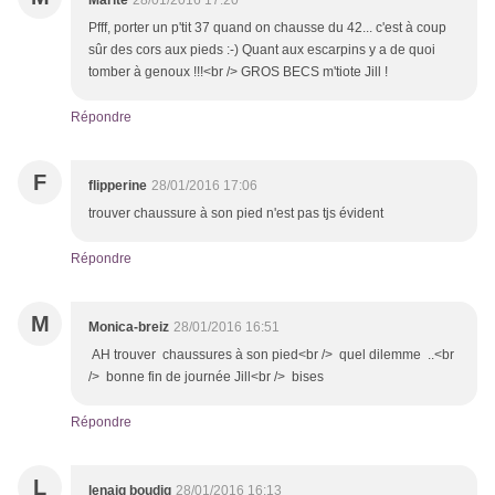
Marité
28/01/2016 17:20
Pfff, porter un p'tit 37 quand on chausse du 42... c'est à coup
sûr des cors aux pieds :-) Quant aux escarpins y a de quoi
tomber à genoux !!!<br /> GROS BECS m'tiote Jill !
Répondre
F
flipperine
28/01/2016 17:06
trouver chaussure à son pied n'est pas tjs évident
Répondre
M
Monica-breiz
28/01/2016 16:51
AH trouver chaussures à son pied<br /> quel dilemme ..<br
/> bonne fin de journée Jill<br /> bises
Répondre
L
lenaig boudig
28/01/2016 16:13