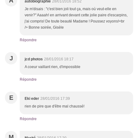
A
autobiographie
28/01/2016 18:52
Je m'disais : "c'est bien joli tout ça, mais où veut-elle en
venir?" Aaaah! en arrivant devant cette jolie paire d'escarpins,
j'ai compris! De toute beauté Madame ! Poussez voyons!<br
/> Bonne soirée, Gisèle
Répondre
J
jcd photos
28/01/2016 18:17
A coeur vaillant rien, d'impossible
Répondre
E
Eki eder
28/01/2016 17:39
rien de pire que d'être mal chaussé!
Répondre
M