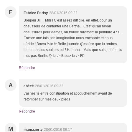
F
Fabrice Parisy
28/01/2016 09:22
Bonjour Jill... Mdr ! C'est assez difficile, en effet, pour un
chausseur de contenter une Berthe... C'est qu'au rayon
chaussures pour dames, on trouve rarement la pointure 47 ! ...
Encore une fois, ton imagination nous enchante et nous
déride ! Bravo !<br /> Belle journée (j'espère que tu rentres
bien dans tes souliers, toi ! Hahaha... Mais que suis-je bête, tu
n'es pas Berthe !)<br /> Bises<br /> FP
Répondre
A
abécé
28/01/2016 09:22
J'ai hésité entre constipation et accouchement avant de
retomber sur mes deux pieds
Répondre
M
mamazerty
28/01/2016 09:17