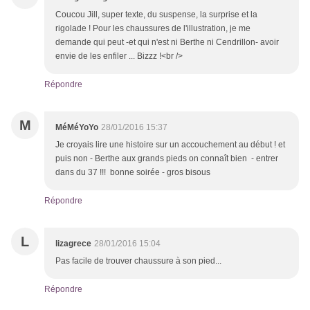
Coucou Jill, super texte, du suspense, la surprise et la
rigolade ! Pour les chaussures de l'illustration, je me
demande qui peut -et qui n'est ni Berthe ni Cendrillon- avoir
envie de les enfiler ... Bizzz !<br />
Répondre
M
MéMéYoYo
28/01/2016 15:37
Je croyais lire une histoire sur un accouchement au début ! et
puis non - Berthe aux grands pieds on connaît bien - entrer
dans du 37 !!! bonne soirée - gros bisous
Répondre
L
lizagrece
28/01/2016 15:04
Pas facile de trouver chaussure à son pied...
Répondre