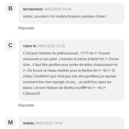
B
bernieshoot
28/01/2016 14:49
ramez, poussez il en restera toujours quelque chose !
Répondre
C
claire fo
28/01/2016 14:36
C'est pas l'histoire du petit poussait...????<br /> Trouver
chaussure à son pied...c'est pas la mince à-faire!<br /> Chose
sûre...il faut être gonflée pour porter de telles chaussures!<br
/> J'ai trouvé un beau modèle pour ta Bertha<br /> <br /> Si
j'étais Cendrillon (qui n'est pas une des-gonflées),je saurais
comment tirer mon épingle du jeu....un petit trou dans les
talons ( et non l'étalon) de Bertha et pfffff!<br /> <br />
Câlinsss!!!!
Répondre
M
midolu
28/01/2016 14:00