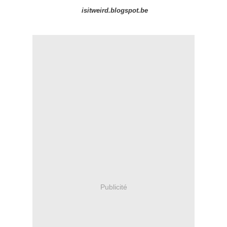
isitweird.blogspot.be
Publicité