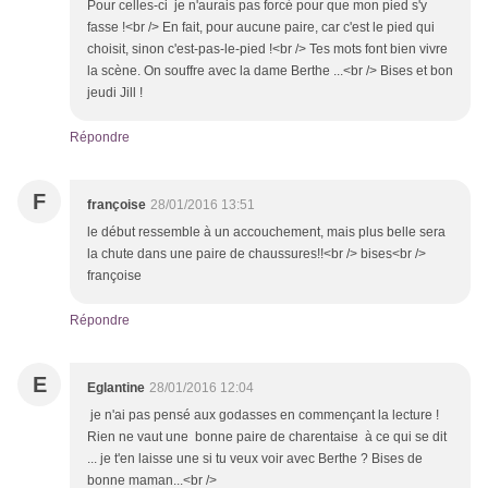
Pour celles-ci je n'aurais pas forcé pour que mon pied s'y
fasse !<br /> En fait, pour aucune paire, car c'est le pied qui
choisit, sinon c'est-pas-le-pied !<br /> Tes mots font bien vivre
la scène. On souffre avec la dame Berthe ...<br /> Bises et bon
jeudi Jill !
Répondre
F
françoise
28/01/2016 13:51
le début ressemble à un accouchement, mais plus belle sera
la chute dans une paire de chaussures!!<br /> bises<br />
françoise
Répondre
E
Eglantine
28/01/2016 12:04
je n'ai pas pensé aux godasses en commençant la lecture !
Rien ne vaut une bonne paire de charentaise à ce qui se dit
... je t'en laisse une si tu veux voir avec Berthe ? Bises de
bonne maman...<br />