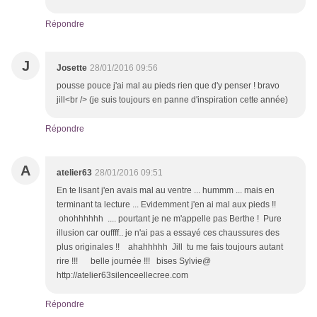
Répondre
J
Josette
28/01/2016 09:56
pousse pouce j'ai mal au pieds rien que d'y penser ! bravo
jill<br /> (je suis toujours en panne d'inspiration cette année)
Répondre
A
atelier63
28/01/2016 09:51
En te lisant j'en avais mal au ventre ... hummm ... mais en
terminant ta lecture ... Evidemment j'en ai mal aux pieds !!
ohohhhhhh .... pourtant je ne m'appelle pas Berthe ! Pure
illusion car ouffff.. je n'ai pas a essayé ces chaussures des
plus originales !! ahahhhhh Jill tu me fais toujours autant
rire !!! belle journée !!! bises Sylvie@
http://atelier63silenceellecree.com
Répondre