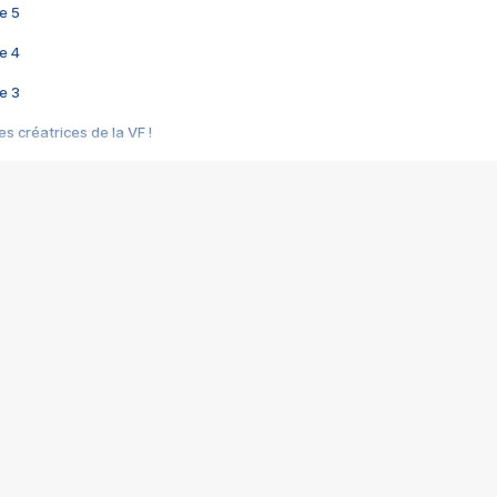
e 5
e 4
e 3
s créatrices de la VF !
e 2
e 1
e Mektoub My Love arrive enfin ! Rencontre avec Shaïn Boumedine et Sal
i : après Toni en famille
elle réalise le bouleversant Dites lui que je l'aime
ais ! Rencontre autour de Vie privée de Rebecca Zlotowski
 de Marguerite, Grave... Rencontre avec Ella Rumpf
 Les Rêveurs, un film intime sur la santé mentale
a avec un film sur le mouvement des Gilets jaunes