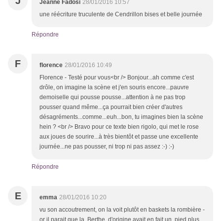
J
Jeanne Fadosi
28/01/2016 10:57
une réécriture truculente de Cendrillon bises et belle journée
Répondre
F
florence
28/01/2016 10:49
Florence - Testé pour vous<br /> Bonjour...ah comme c'est
drôle, on imagine la scène et j'en souris encore...pauvre
demoiselle qui pousse pousse...attention à ne pas trop
pousser quand même...ça pourrait bien créer d'autres
désagréments...comme...euh...bon, tu imagines bien la scène
hein ? <br /> Bravo pour ce texte bien rigolo, qui met le rose
aux joues de sourire...à très bientôt et passe une excellente
journée...ne pas pousser, ni trop ni pas assez :-) :-)
Répondre
E
emma
28/01/2016 10:20
vu son accoutrement, on la voit plutôt en baskets la rombière -
or il parait que la Berthe d'origine avait en fait un pied plus