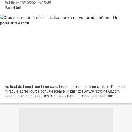
Publié le 13/10/2021 à 15:45
Par
jill bill
Au bout du tunnel une lueur dans les ténèbres La fin d'un combat S'en sortir
miraculé après lourde convalescence jill bill https://www.factornews.com
Gagner pain blanc dans les mines de charbon Contre pain noir Une
migration italienne vers la patrie de...