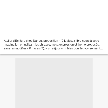
Atelier d'Ecriture chez Nanou, proposition n°9 L aissez libre cours à votre
imagination en utilisant les phrases, mots, expression et thème proposés,
sans les modifier. - Phrases (7): « un séjour » , « bien douillet », « se mérite
», « tu vas », « ici...