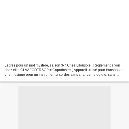
Lettres pour un mot mystère, saison 3-7 Chez Lilousoleil Règlement à voir
chez elle ICI AAEODTRSCP = Capodastre ( Appareil utilisé pour transposer
une musique pour un instrument à cordes sans changer le doigté, sans
toucher à l' accordage mais en limitant...