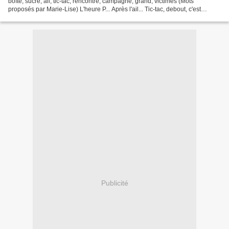
boîte, sucre, ail, tic-tac, rencontre, campagne, grand, victimes (Mots
proposés par Marie-Lise) L'heure P... Après l'ail... Tic-tac, debout, c'est
l'heure P !!! Prochaines victimes,...
Publicité