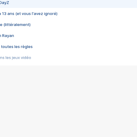
 DayZ
 a 13 ans (et vous l'avez ignoré)
e (littéralement)
im Rayan
 toutes les règles
s les jeux vidéo
us choquant de Rockstar ? - Le scandale BULLY
e plus moche de Steam
du RÊVE tourne au CAUCHEMAR
pendant 8 heures
it… à tort
umiliés par un jeu vidéo
ire - Final Fantasy 8