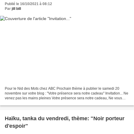
Publié le 16/10/2021 à 08:12
Par
jill bill
Pour le Nid des Mots chez ABC Prochain thème à publier le samedi 20
novembre sur votre blog : "Votre présence sera notre cadeau" Invitation... Ne
venez pas les mains pleines Votre présence sera notre cadeau, Ne vous
donnez pas cette peine Venez avec votre...
Haïku, tanka du vendredi, thème: "Noir porteur
d'espoir"