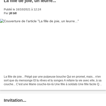
La fille de joie, un leurre...
Publié le 16/10/2021 à 12:24
Par
jill bill
La fille de joie... Piégé par une pulpeuse bouche Qui en promet, mais... n'en
sort que du mensonge Et tu rêves et tu songes A refaire ta vie avec elle, à sa
couche... C'est une Marie couche-toi-là Une fille à soldats Une fille facile Qui
a mille asiles......
Invitation...