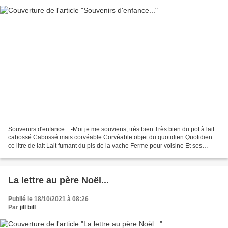
Souvenirs d'enfance... -Moi je me souviens, très bien Très bien du pot à lait
cabossé Cabossé mais corvéable Corvéable objet du quotidien Quotidien
ce litre de lait Lait fumant du pis de la vache Ferme pour voisine Et ses
prairies à traverser -Par tous...
La lettre au père Noël...
Publié le 18/10/2021 à 08:26
Par
jill bill