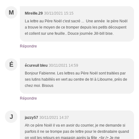
M
Mireille.29
30/11/2021 15:15
La lettre au Père Noël c'est sacré ... Une année le père Noël
a trouve le moyen de ce tromper depuis les petits découpent
et collent sur une feuille.. Douce journée Jill-bill bise.
Répondre
É
écureuil bleu
30/11/2021 14:59
Bonjour Fabienne. Les lettres au Père Noël sont traitées par
ses lutins habillés en vert au centre de tri à Libourne, près de
chez moi. Bisous
Répondre
J
jazzy57
30/11/2021 14:37
Ah ce père Noël il va en avoir du courrier, je me demande si
parfois il ne se trompe pas de lettre pour le destinataire quand
on voit les retours en magasin après la fête .<br /> Je me