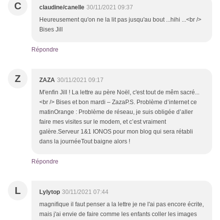
C
claudine/canelle
30/11/2021 09:37
Heureusement qu'on ne la lit pas jusqu'au bout ...hihi ...<br />
Bises Jill
Répondre
Z
ZAZA
30/11/2021 09:17
M'enfin Jill ! La lettre au père Noël, c'est tout de mêm sacré...
<br /> Bises et bon mardi – ZazaP.S. Problème d’internet ce
matinOrange : Problème de réseau, je suis obligée d’aller
faire mes visites sur le modem, et c’est vraiment
galère.Serveur 1&1 IONOS pour mon blog qui sera rétabli
dans la journéeTout baigne alors !
Répondre
L
Lylytop
30/11/2021 07:44
magnifique il faut penser a la lettre je ne l'ai pas encore écrite,
mais j'ai envie de faire comme les enfants coller les images