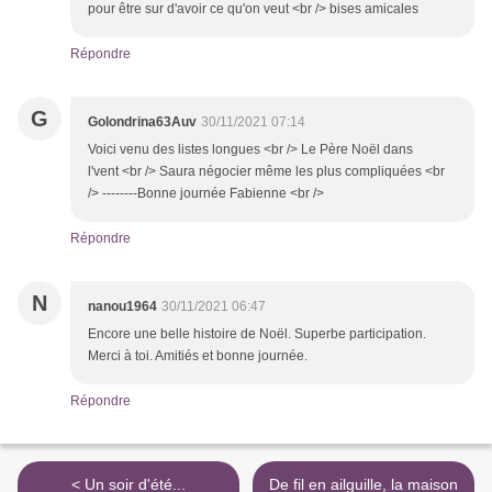
pour être sur d'avoir ce qu'on veut <br /> bises amicales
Répondre
G
Golondrina63Auv
30/11/2021 07:14
Voici venu des listes longues <br /> Le Père Noël dans
l'vent <br /> Saura négocier même les plus compliquées <br
/> --------Bonne journée Fabienne <br />
Répondre
N
nanou1964
30/11/2021 06:47
Encore une belle histoire de Noël. Superbe participation.
Merci à toi. Amitiés et bonne journée.
Répondre
< Un soir d'été...
De fil en ailguille, la maison