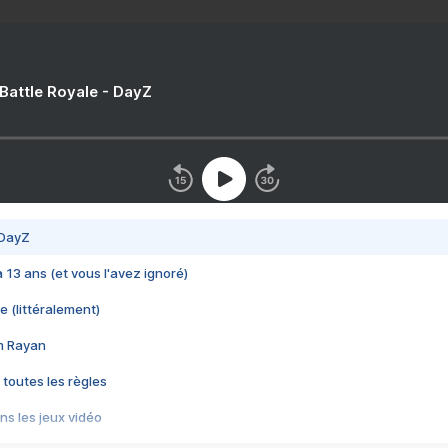
 Battle Royale - DayZ
 DayZ
 a 13 ans (et vous l'avez ignoré)
e (littéralement)
im Rayan
 toutes les règles
s les jeux vidéo