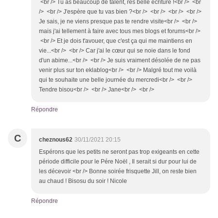
<br /> Tu as beaucoup de talent, rès belle écriture !<br /> <br
/> <br /> J'espère que tu vas bien ?<br /> <br /> <br /> <br />
Je sais, je ne viens presque pas te rendre visite<br /> <br />
mais j'ai tellement à faire avec tous mes blogs et forums<br />
<br /> Et je dois t'avouer, que c'est ça qui me maintiens en
vie...<br /> <br /> Car j'ai le cœur qui se noie dans le fond
d'un abime...<br /> <br /> Je suis vraiment désolée de ne pas
venir plus sur ton eklablog<br /> <br /> Malgré tout me voilà
qui te souhaite une belle journée du mercredi<br /> <br />
Tendre bisou<br /> <br /> Jane<br /> <br />
Répondre
C
cheznous62
30/11/2021 20:15
Espérons que les petits ne seront pas trop exigeants en cette
période difficile pour le Pére Noël , Il serait si dur pour lui de
les décevoir <br /> Bonne soirée frisquette Jill, on reste bien
au chaud ! Bisosu du soir ! Nicole
Répondre