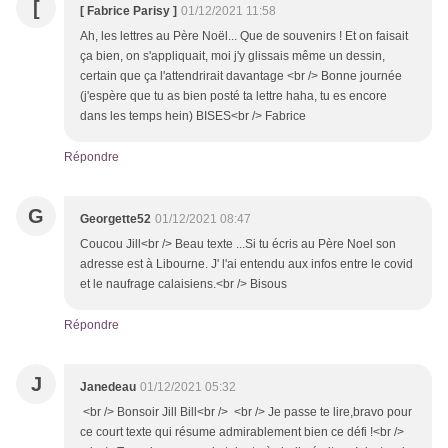
[
[ Fabrice Parisy ]
01/12/2021 11:58
Ah, les lettres au Père Noël... Que de souvenirs ! Et on faisait
ça bien, on s'appliquait, moi j'y glissais même un dessin,
certain que ça l'attendrirait davantage <br /> Bonne journée
(j'espère que tu as bien posté ta lettre haha, tu es encore
dans les temps hein) BISES<br /> Fabrice
Répondre
G
Georgette52
01/12/2021 08:47
Coucou Jill<br /> Beau texte ...Si tu écris au Père Noel son
adresse est à Libourne. J' l'ai entendu aux infos entre le covid
et le naufrage calaisiens.<br /> Bisous
Répondre
J
Janedeau
01/12/2021 05:32
<br /> Bonsoir Jill Bill<br /> <br /> Je passe te lire,bravo pour
ce court texte qui résume admirablement bien ce défi !<br />