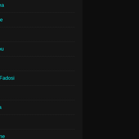
ea
ne
ou
Fadosi
a
rne