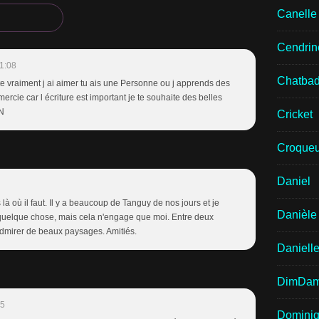
Canell
Cendrin
1:08
Chatba
xte vraiment j ai aimer tu ais une Personne ou j apprends des
ercie car l écriture est important je te souhaite des belles
N
Cricket
Croqueu
Daniel
 là où il faut. Il y a beaucoup de Tanguy de nos jours et je
Danièle
 quelque chose, mais cela n'engage que moi. Entre deux
dmirer de beaux paysages. Amitiés.
Daniell
DimDa
05
Domini