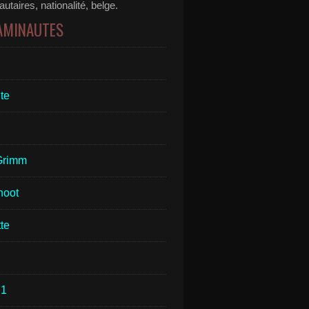
taires, nationalité, belge.
 AMINAUTES
te
Grimm
hoot
te
1