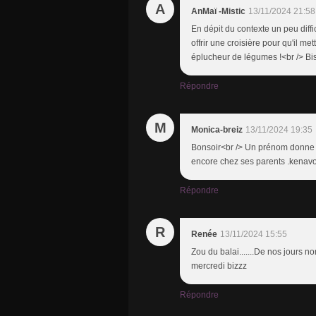
A
AnMaï -Mistic
13/11/2024 21:58
En dépit du contexte un peu diff
offrir une croisière pour qu'il m
éplucheur de légumes !<br /> Bi
Répondre
M
Monica-breiz
13/11/2024 19:35
Bonsoir<br /> Un prénom donne s
encore chez ses parents .kenavo 
Répondre
R
Renée
13/11/2024 15:55
Zou du balai.......De nos jours 
mercredi bizzz
Répondre