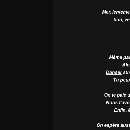
Mer, lentement
bon, ve
Même pas
Alo
Danser
sur
Tu peu
On te paie 
Nous t'avo
Enfin, 
On espère aussi