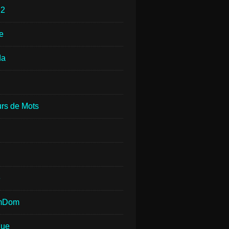
e
2
e
da
rs de Mots
e
mDom
que