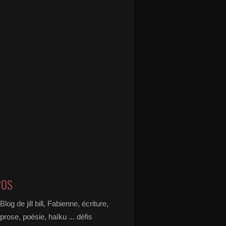
POS
Blog de jill bill, Fabienne, écriture,
prose, poésie, haïku ... défis