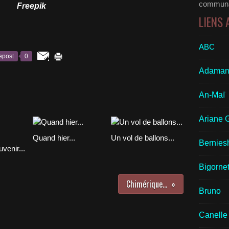
communau
Freepik
LIENS
ABC
epost
0
Adaman
An-Maï
Ariane 
Quand hier...
Un vol de ballons...
Bernies
venir...
Bigornet
Chimérique...
Bruno
Canelle