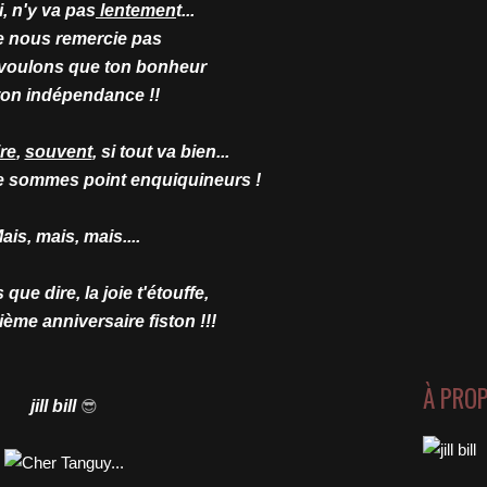
, n'y va pas
lentemen
t...
e nous remercie pas
voulons que ton bonheur
 ton indépendance !!
ire
,
souvent
, si tout va bien...
e sommes point enquiquineurs !
ais, mais, mais....
 que dire, la joie t'étouffe,
ième anniversaire fiston !!!
À PRO
jill bill
😎