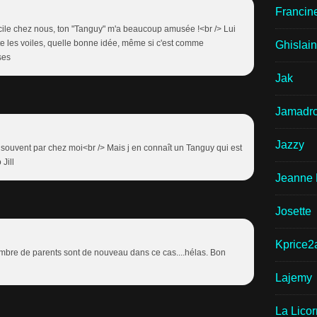
Francin
icile chez nous, ton "Tanguy" m'a beaucoup amusée !<br /> Lui
ette les voiles, quelle bonne idée, même si c'est comme
Ghislai
ses
Jak
Jamadr
Jazzy
ouvent par chez moi<br /> Mais j en connaît un Tanguy qui est
Jill
Jeanne 
Josette
Kprice2
nombre de parents sont de nouveau dans ce cas....hélas. Bon
Lajemy
La Lico