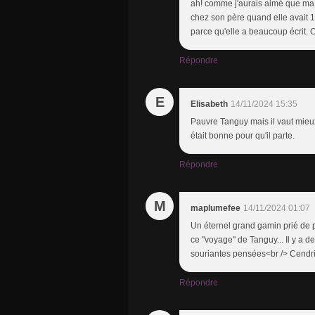
ah! comme j'aurais aimé que ma f
chez son père quand elle avait 15
parce qu'elle a beaucoup écrit. 
Répondre
E
Elisabeth
14/11/2024 15:35
Pauvre Tanguy mais il vaut mieux
était bonne pour qu'il parte.
Répondre
M
maplumefee
14/11/2024 01:07
Un éternel grand gamin prié de p
ce "voyage" de Tanguy... Il y a d
souriantes pensées<br /> Cendr
Répondre