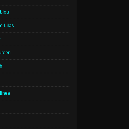
lbleu
e-Lilas
r
ureen
th
linea