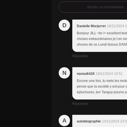
Ajouter un commentaire
D
Danielle Morjarret
18/11/2024 1
Bonjour JILL <br /> excellent te
choses extraordinaires je t en rem
choses de ce Lundi bisous DAN
Répondre
N
nanou6426
18/11/2024 10:51
Encore une fois, tu mets les mots
pense que la société y est pour
épluchures, ton Tanguy pourra a
Répondre
A
autobiographie
14/11/2024 23: