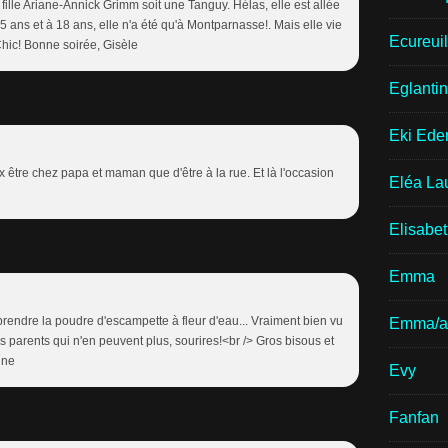
ille Ariane-Annick Grimm soit une Tanguy. Hélas, elle est allée
 ans et à 18 ans, elle n'a été qu'à Montparnasse!. Mais elle vie
Ecureui
Chic! Bonne soirée, Gisèle
Eglantin
Eki Ede
 être chez papa et maman que d'être à la rue. Et là l'occasion
Eléa La
Elisabe
Emma
rendre la poudre d'escampette à fleur d'eau... Vraiment bien vu
Emma/a
es parents qui n'en peuvent plus, sourires!<br /> Gros bisous et
ine
Evy
Fanfan