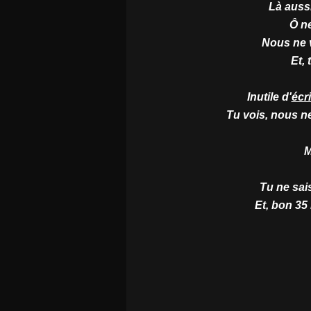
Là aussi
Ô n
Nous ne 
Et,
Inutile d'
écr
Tu vois, nous n
M
Tu ne sais
Et, bon 35 