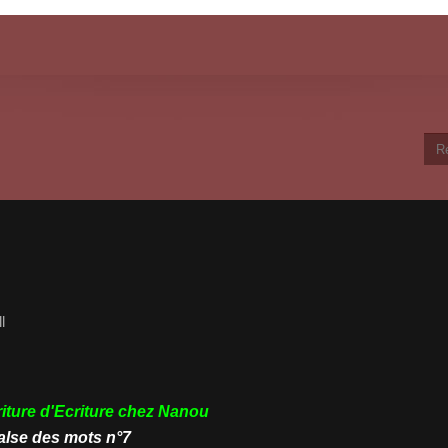
ll
riture d'Ecriture chez
Nanou
alse des mots n°7