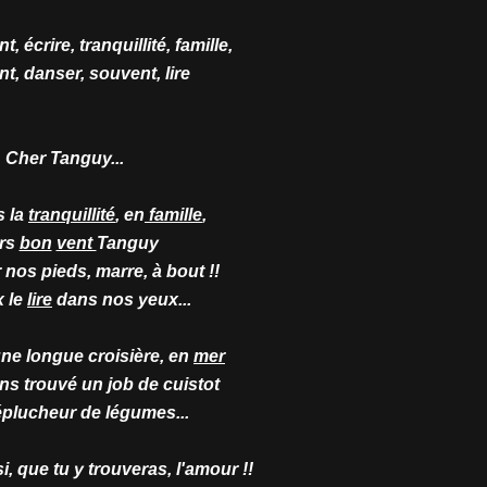
, écrire, tranquillité, famille,
nt, danser, souvent, lire
Cher Tanguy...
 la
tranquillité
, en
famille
,
rs
bon
vent
Tanguy
 nos pieds, marre, à bout !!
x le
lire
dans nos yeux...
une longue croisière, en
mer
ns trouvé un job de cuistot
éplucheur de légumes...
, que tu y trouveras, l'amour !!