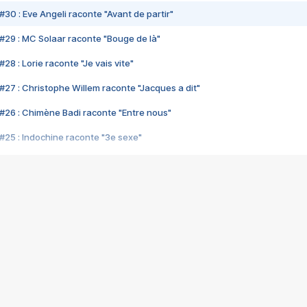
#30 : Eve Angeli raconte "Avant de partir"
#29 : MC Solaar raconte "Bouge de là"
28 : Lorie raconte "Je vais vite"
#27 : Christophe Willem raconte "Jacques a dit"
#26 : Chimène Badi raconte "Entre nous"
#25 : Indochine raconte "3e sexe"
#24 : Zaho raconte "C'est chelou"
#23 : Patrick Bruel raconte "Au café des délices"
#22 : Kyo raconte "Le chemin"
#21 : Nolwenn Leroy raconte "Cassé"
#20 : Patrick Hernandez raconte "Born to be alive"
#19 : Lorie raconte "Près de moi"