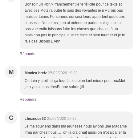
Bonsoir Jill <br /> franchement je te félicite pour ce texte et
avec ces Mots rajouter tu sais des voyantes je n y crois pas
mais certaines Personnes oui ceci leurs apportent quelques
choses le Nom Irma j en ai entendue parler mais je ne l ai
pas vue enfin laissons faire les choses que chacun à un
plaisir ou pas le principal que ce texte et bien tourner et je te
fais des Bisous DAnn
Répondre
M
Monica breiz
25/02/2020 19:32
Certain y croit , si ça leur fait du bien tant mieux pour euxMoi
je n y croit pas riresBonne soirée jill
Répondre
C
cheznous62
25/02/2020 17:32
Je me souviens dans ma jeunesse nous avions une Madame
Irma par chez nous … on la craignait aussi on n'osait aller la