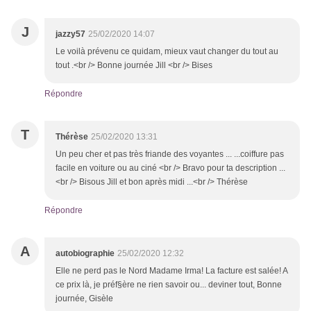
J
jazzy57
25/02/2020 14:07
Le voilà prévenu ce quidam, mieux vaut changer du tout au
tout .<br /> Bonne journée Jill <br /> Bises
Répondre
T
Thérèse
25/02/2020 13:31
Un peu cher et pas très friande des voyantes ... ...coiffure pas
facile en voiture ou au ciné <br /> Bravo pour ta description ...
<br /> Bisous Jill et bon après midi ...<br /> Thérèse
Répondre
A
autobiographie
25/02/2020 12:32
Elle ne perd pas le Nord Madame Irma! La facture est salée! A
ce prix là, je préf§ère ne rien savoir ou... deviner tout, Bonne
journée, Gisèle