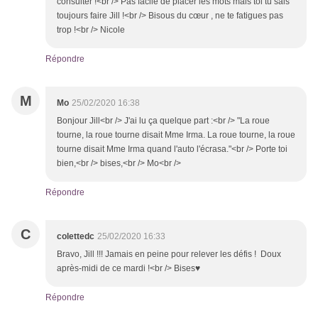
consulter !<br /> Pas facile de placer les mots mais toi tu sais
toujours faire Jill !<br /> Bisous du cœur , ne te fatigues pas
trop !<br /> Nicole
Répondre
M
Mo
25/02/2020 16:38
Bonjour Jill<br /> J'ai lu ça quelque part :<br /> "La roue
tourne, la roue tourne disait Mme Irma. La roue tourne, la roue
tourne disait Mme Irma quand l'auto l'écrasa."<br /> Porte toi
bien,<br /> bises,<br /> Mo<br />
Répondre
C
colettedc
25/02/2020 16:33
Bravo, Jill !!! Jamais en peine pour relever les défis ! Doux
après-midi de ce mardi !<br /> Bises♥
Répondre