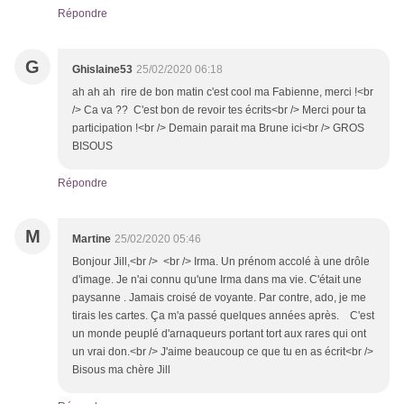
Répondre
G
Ghislaine53
25/02/2020 06:18
ah ah ah rire de bon matin c'est cool ma Fabienne, merci !<br
/> Ca va ?? C'est bon de revoir tes écrits<br /> Merci pour ta
participation !<br /> Demain parait ma Brune ici<br /> GROS
BISOUS
Répondre
M
Martine
25/02/2020 05:46
Bonjour Jill,<br /> <br /> Irma. Un prénom accolé à une drôle
d'image. Je n'ai connu qu'une Irma dans ma vie. C'était une
paysanne . Jamais croisé de voyante. Par contre, ado, je me
tirais les cartes. Ça m'a passé quelques années après. C'est
un monde peuplé d'arnaqueurs portant tort aux rares qui ont
un vrai don.<br /> J'aime beaucoup ce que tu en as écrit<br />
Bisous ma chère Jill