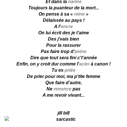
Et dans la
narine
Toujours la puanteur de la mort...
On pense à sa «
reine
»
Délaissée au pays !
A l'
encre
On lui écrit des je t'aime
Des j'vais bien
Pour la rassurer
Pas faire trop d'
peine
Dire que tout sera fini c't'année
Enfin, on y croit dur comme l'
acier
à canon !
Tu es
priée
De prier pour moi, ma p'tite femme
Que faire d'autre,
Ne
renonce
pas
A me revoir vivant...
jill bill