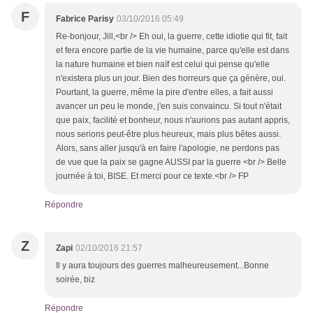
F
Fabrice Parisy
03/10/2016 05:49
Re-bonjour, Jill,<br /> Eh oui, la guerre, cette idiotie qui fit, fait
et fera encore partie de la vie humaine, parce qu'elle est dans
la nature humaine et bien naïf est celui qui pense qu'elle
n'existera plus un jour. Bien des horreurs que ça génère, oui.
Pourtant, la guerre, même la pire d'entre elles, a fait aussi
avancer un peu le monde, j'en suis convaincu. Si tout n'était
que paix, facilité et bonheur, nous n'aurions pas autant appris,
nous serions peut-être plus heureux, mais plus bêtes aussi.
Alors, sans aller jusqu'à en faire l'apologie, ne perdons pas
de vue que la paix se gagne AUSSI par la guerre <br /> Belle
journée à toi, BISE. Et merci pour ce texte.<br /> FP
Répondre
Z
Zapi
02/10/2016 21:57
Il y aura toujours des guerres malheureusement...Bonne
soirée, biz
Répondre