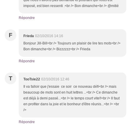
que nous n'avons pas demandé et pourtant qui nous est
imposé, est bien ressenti .<br /> Bon dimanche<br /> @mitié
Répondre
F
Frieda
02/10/2016 14:16
Bonjour Jill-Bill<br /> Toujours un plaisir de lire tes mots<br />
Bon dimanche<br /> Bizzzzzz<br /> Frieda
Répondre
T
TooTsie22
02/10/2016 12:46
Il va falloir que j'essaie ce soir ce nouveau défi<br /> mais
beaucoup de mots sont en huit lettres ...<br /> Ce dimanche
est déjà à demi passé...<br /> le temps court vite!!<br /> Il faut
en profiter dans la joie et le bonheur d'être réunis...<br /> <br
/>
Répondre