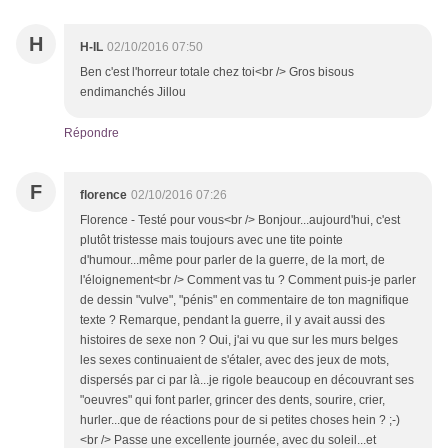
H
H-IL
02/10/2016 07:50
Ben c'est l'horreur totale chez toi<br /> Gros bisous
endimanchés Jillou
Répondre
F
florence
02/10/2016 07:26
Florence - Testé pour vous<br /> Bonjour...aujourd'hui, c'est
plutôt tristesse mais toujours avec une tite pointe
d'humour...même pour parler de la guerre, de la mort, de
l'éloignement<br /> Comment vas tu ? Comment puis-je parler
de dessin "vulve", "pénis" en commentaire de ton magnifique
texte ? Remarque, pendant la guerre, il y avait aussi des
histoires de sexe non ? Oui, j'ai vu que sur les murs belges
les sexes continuaient de s'étaler, avec des jeux de mots,
dispersés par ci par là...je rigole beaucoup en découvrant ses
"oeuvres" qui font parler, grincer des dents, sourire, crier,
hurler...que de réactions pour de si petites choses hein ? ;-)
<br /> Passe une excellente journée, avec du soleil...et