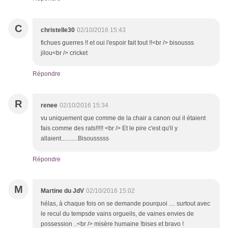
C
christelle30
02/10/2016 15:43
fichues guerres !! et oui l'espoir fait tout !!<br /> bisousss
jilou<br /> cricket
Répondre
R
renee
02/10/2016 15:34
vu uniquement que comme de la chair a canon oui il étaient
fais comme des rats!!!!! <br /> Et le pire c'est qu'il y
allaient...........Bisousssss
Répondre
M
Martine du JdV
02/10/2016 15:02
hélas, à chaque fois on se demande pourquoi .... surtout avec
le recul du tempsde vains orgueils, de vaines envies de
possession ..<br /> misère humaine !bises et bravo !