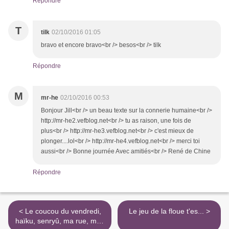
Répondre
T
tilk
02/10/2016 01:05
bravo et encore bravo<br /> besos<br /> tilk
Répondre
M
mr-he
02/10/2016 00:53
Bonjour Jill<br /> un beau texte sur la connerie humaine<br />
http://mr-he2.vefblog.net<br /> tu as raison, une fois de
plus<br /> http://mr-he3.vefblog.net<br /> c'est mieux de
plonger....lol<br /> http://mr-he4.vefblog.net<br /> merci toi
aussi<br /> Bonne journée Avec amitiés<br /> René de Chine
Répondre
< Le coucou du vendredi,
Le jeu de la floue t'es... >
haïku, senryû, ma rue, mon