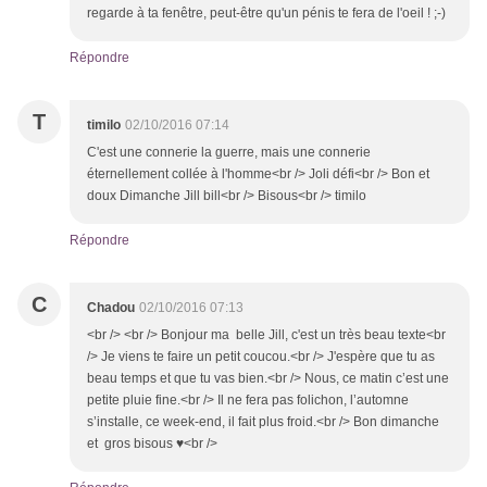
regarde à ta fenêtre, peut-être qu'un pénis te fera de l'oeil ! ;-)
Répondre
T
timilo
02/10/2016 07:14
C'est une connerie la guerre, mais une connerie
éternellement collée à l'homme<br /> Joli défi<br /> Bon et
doux Dimanche Jill bill<br /> Bisous<br /> timilo
Répondre
C
Chadou
02/10/2016 07:13
<br /> <br /> Bonjour ma belle Jill, c'est un très beau texte<br
/> Je viens te faire un petit coucou.<br /> J'espère que tu as
beau temps et que tu vas bien.<br /> Nous, ce matin c’est une
petite pluie fine.<br /> Il ne fera pas folichon, l’automne
s’installe, ce week-end, il fait plus froid.<br /> Bon dimanche
et gros bisous ♥<br />