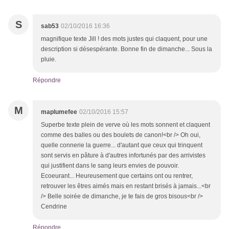
S
sab53
02/10/2016 16:36
magnifique texte Jill ! des mots justes qui claquent, pour une
description si désespérante. Bonne fin de dimanche... Sous la
pluie.
Répondre
M
maplumefee
02/10/2016 15:57
Superbe texte plein de verve où les mots sonnent et claquent
comme des balles ou des boulets de canon!<br /> Oh oui,
quelle connerie la guerre... d'autant que ceux qui trinquent
sont servis en pâture à d'autres infortunés par des arrivistes
qui justifient dans le sang leurs envies de pouvoir.
Ecoeurant... Heureusement que certains ont ou rentrer,
retrouver les êtres aimés mais en restant brisés à jamais...<br
/> Belle soirée de dimanche, je te fais de gros bisous<br />
Cendrine
Répondre