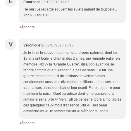
E
Etournelle
02/10/2016 11:07
Hé oui ! Je regarde souvent les sujets parlant de tout cela ..
<br /> Bisous Jill
Répondre
V
Véronique S.
02/10/2016 10:17
Je te lis et le souvenir de mon grand-père paternel, dont les
18 ans ont foulé le chemin des Dames, me remonte entier en
mémoire .<br /> la "Grande Guerre", disait-on avant de se
rendre compte que "Grande" n’a pas de sens. Ce fut une
guerre immonde qui fit dix millions de victimes mais
certainement aussi des dizaines de millions de blessés et de
traumatisés dans leur chair et leur esprit. Faire la guerre pour
maintenir la paix... Quel paradoxe dont je ne comprendrai
jamais le sens .<br /> Merci Jill de penser encore à moi après
ces quelques deux mois d'absence .<br /> Très beau
dimanche<br /> Je t'embrasse<br /> Véro<br /> <br />
Répondre