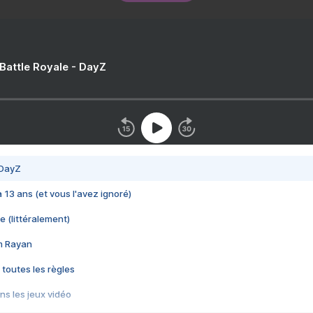
 Battle Royale - DayZ
 DayZ
 a 13 ans (et vous l'avez ignoré)
e (littéralement)
im Rayan
 toutes les règles
s les jeux vidéo