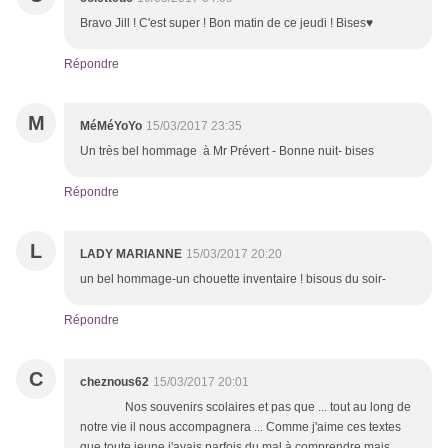
Bravo Jill ! C'est super ! Bon matin de ce jeudi ! Bises♥
Répondre
M
MéMéYoYo
15/03/2017 23:35
Un très bel hommage à Mr Prévert - Bonne nuit- bises
Répondre
L
LADY MARIANNE
15/03/2017 20:20
un bel hommage-un chouette inventaire ! bisous du soir-
Répondre
C
cheznous62
15/03/2017 20:01
Nos souvenirs scolaires et pas que ... tout au long de
notre vie il nous accompagnera ... Comme j'aime ces textes
que toute jeune j'avais parfois du mal à comprendre mais