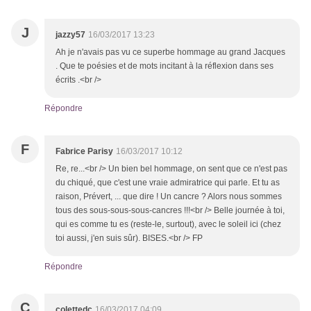
J
jazzy57
16/03/2017 13:23
Ah je n'avais pas vu ce superbe hommage au grand Jacques
. Que te poésies et de mots incitant à la réflexion dans ses
écrits .<br />
Répondre
F
Fabrice Parisy
16/03/2017 10:12
Re, re...<br /> Un bien bel hommage, on sent que ce n'est pas
du chiqué, que c'est une vraie admiratrice qui parle. Et tu as
raison, Prévert, ... que dire ! Un cancre ? Alors nous sommes
tous des sous-sous-sous-cancres !!!<br /> Belle journée à toi,
qui es comme tu es (reste-le, surtout), avec le soleil ici (chez
toi aussi, j'en suis sûr). BISES.<br /> FP
Répondre
C
colettedc
16/03/2017 04:09