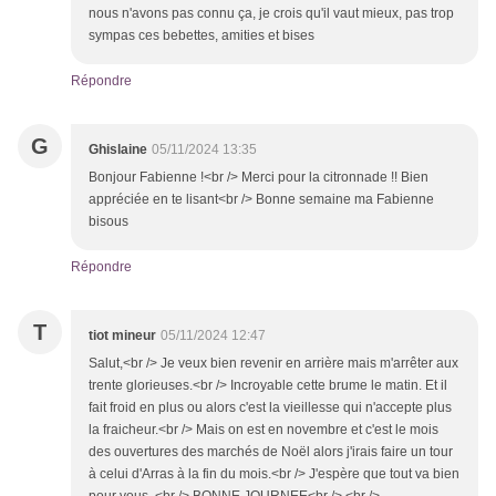
nous n'avons pas connu ça, je crois qu'il vaut mieux, pas trop
sympas ces bebettes, amities et bises
Répondre
G
Ghislaine
05/11/2024 13:35
Bonjour Fabienne !<br /> Merci pour la citronnade !! Bien
appréciée en te lisant<br /> Bonne semaine ma Fabienne
bisous
Répondre
T
tiot mineur
05/11/2024 12:47
Salut,<br /> Je veux bien revenir en arrière mais m'arrêter aux
trente glorieuses.<br /> Incroyable cette brume le matin. Et il
fait froid en plus ou alors c'est la vieillesse qui n'accepte plus
la fraicheur.<br /> Mais on est en novembre et c'est le mois
des ouvertures des marchés de Noël alors j'irais faire un tour
à celui d'Arras à la fin du mois.<br /> J'espère que tout va bien
pour vous .<br /> BONNE JOURNEE<br /> <br />