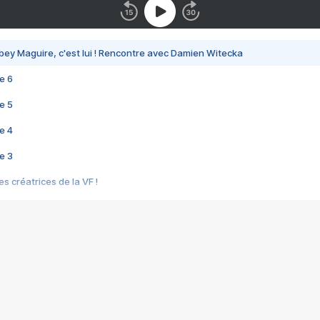
bey Maguire, c'est lui ! Rencontre avec Damien Witecka
e 6
e 5
e 4
e 3
s créatrices de la VF !
e 2
e 1
e Mektoub My Love arrive enfin ! Rencontre avec Shaïn Boumedine et Sal
i : après Toni en famille
elle réalise le bouleversant Dites lui que je l'aime