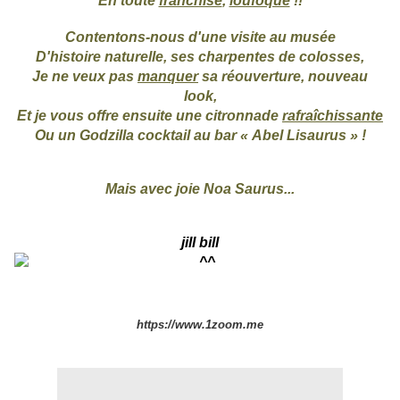
En toute
franchise
,
loufoque
!!
Contentons-nous d'une visite au musée
D'histoire naturelle, ses charpentes de colosses,
Je ne veux pas
manquer
sa réouverture, nouveau
look,
Et je vous offre ensuite une citronnade
rafraîchissante
Ou un Godzilla cocktail au bar « Abel Lisaurus » !
Mais avec joie Noa Saurus...
jill bill
https://www.1zoom.me