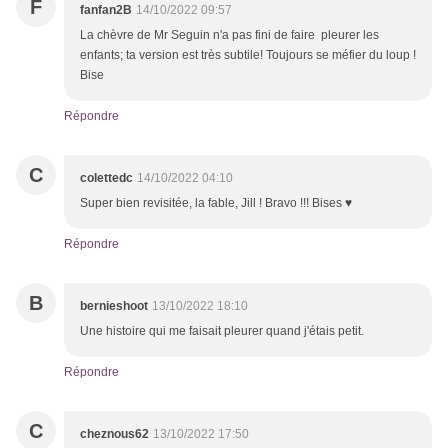
F
fanfan2B
14/10/2022 09:57
La chèvre de Mr Seguin n'a pas fini de faire pleurer les
enfants; ta version est très subtile! Toujours se méfier du loup !
Bise
Répondre
C
colettedc
14/10/2022 04:10
Super bien revisitée, la fable, Jill ! Bravo !!! Bises ♥
Répondre
B
bernieshoot
13/10/2022 18:10
Une histoire qui me faisait pleurer quand j'étais petit.
Répondre
C
cheznous62
13/10/2022 17:50