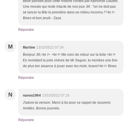
Belle parodie pour cette histoire contée par Alphonse Daudet.
Une morale qui reste intacte de nos jour Jill : "on ne doit pas
se lancer la tête la première dans un milieu inconnu !"<br />
Bises et bon jeudi - Zaza
Répondre
M
Martine
13/10/2022 07:34
Bonjour Jill,<br /> <br /> Me voici de retour sur la toile.<br />
En revisitant la jolie chèvre de Mr Seguin, tu montres une fois
de plus ton aisance à jouer avec les mots. bravo!<br /> Bises
Répondre
N
nanou1964
13/10/2022 07:16
J'adore ta version. Merci à toi pour ce rappel de souvenir.
Amitiés. Bonne journée.
Répondre