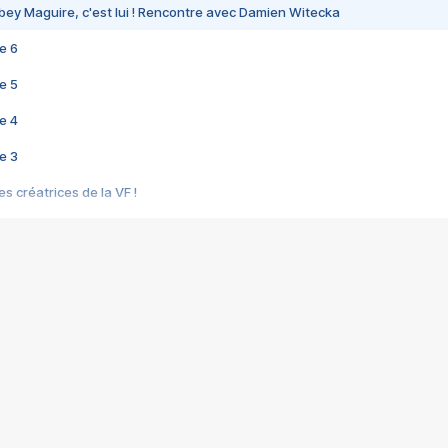
bey Maguire, c'est lui ! Rencontre avec Damien Witecka
e 6
e 5
e 4
e 3
s créatrices de la VF !
e 2
e 1
e Mektoub My Love arrive enfin ! Rencontre avec Shaïn Boumedine et Sal
i : après Toni en famille
elle réalise le bouleversant Dites lui que je l'aime
ais ! Rencontre autour de Vie privée de Rebecca Zlotowski
 de Marguerite, Grave... Rencontre avec Ella Rumpf