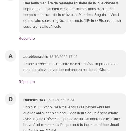
Une belle manière de remanier l'histoire de la jolie chèvre si
imprudente ... J'ai bien versé des larmes dans mon jeune
temps à la lecture de la chèvre de Monsieur Seguin ... Merci
de me faire souvenir grâce à tes mots Jill!<br /> Bisous du soir
sous la grisaille . Nicole
Répondre
A
autobiographie
13/10/2022 17:42
Ariane a réécrit trois l'histoire de cette chèvre imprudente et
rebelle mais votre version est encore meilleure. Gisèle
Répondre
D
Danielle1943
13/10/2022 16:24
Bonjour JILL<br /> j'ai aimé le tous ces petites Phrases
quelles ont super bien et oui Monsieur Seguin à forte affaire
avec sa jolie Chèvre qui profite de lui j'ai adorer cette Fable
bravo à toi comment tu l'as poster à ta façon merci bon Jeudi
profite bisous DANN