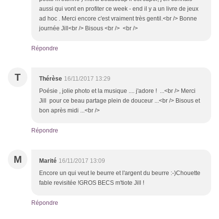
aussi qui vont en profiter ce week - end il y a un livre de jeux
ad hoc . Merci encore c'est vraiment très gentil.<br /> Bonne
journée Jill<br /> Bisous <br /> <br />
Répondre
T
Thérèse
16/11/2017 13:29
Poésie , jolie photo et la musique .... j'adore ! ...<br /> Merci
Jill pour ce beau partage plein de douceur ...<br /> Bisous et
bon après midi ...<br />
Répondre
M
Marité
16/11/2017 13:09
Encore un qui veut le beurre et l'argent du beurre :-)Chouette
fable revisitée !GROS BECS m'tiote Jill !
Répondre