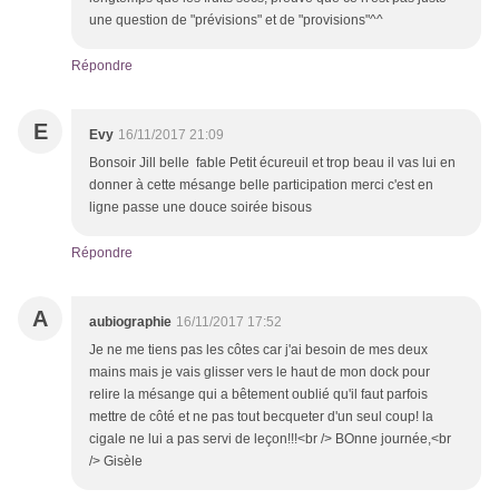
une question de "prévisions" et de "provisions"^^
Répondre
E
Evy
16/11/2017 21:09
Bonsoir Jill belle fable Petit écureuil et trop beau il vas lui en
donner à cette mésange belle participation merci c'est en
ligne passe une douce soirée bisous
Répondre
A
aubiographie
16/11/2017 17:52
Je ne me tiens pas les côtes car j'ai besoin de mes deux
mains mais je vais glisser vers le haut de mon dock pour
relire la mésange qui a bêtement oublié qu'il faut parfois
mettre de côté et ne pas tout becqueter d'un seul coup! la
cigale ne lui a pas servi de leçon!!!<br /> BOnne journée,<br
/> Gisèle