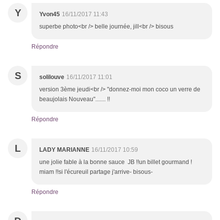
Y
Yvon45
16/11/2017 11:43
superbe photo<br /> belle journée, jill<br /> bisous
Répondre
S
solilouve
16/11/2017 11:01
version 3ème jeudi<br /> "donnez-moi mon coco un verre de
beaujolais Nouveau"....... !!
Répondre
L
LADY MARIANNE
16/11/2017 10:59
une jolie fable à la bonne sauce JB !!un billet gourmand !
miam !!si l'écureuil partage j'arrive- bisous-
Répondre