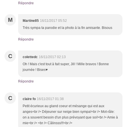
Répondre
M
Martine85
16/11/2017 05:52
Très sympa ta parodie et la photo à la fin amisante. Bisous
Répondre
C
colettedc
16/11/2017 02:13
Oh ! Mais c'est tout à fait super, Jill ! Mille bravos ! Bonne
journée ! Bises♥
Répondre
C
claire fo
16/11/2017 01:38
Petit écurieux au gland coeur et mésange qui est aux
anges<br /> Déjeuner sur neige bien sympa!<br /> Mot-râle:
on a souvent besoin d'un plus prévoyant que soi!<br /> Amie à
mie<br /> <br /> Câlinsss!!!<br />