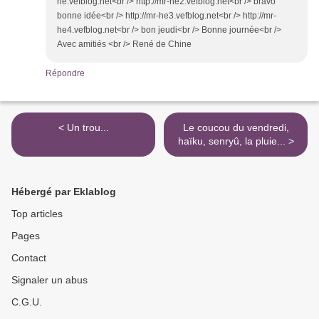
he.vefblog.net<br /> http://mr-he2.vefblog.net<br /> bravo
bonne idée<br /> http://mr-he3.vefblog.net<br /> http://mr-
he4.vefblog.net<br /> bon jeudi<br /> Bonne journée<br />
Avec amitiés <br /> René de Chine
Répondre
< Un trou...
Le coucou du vendredi,
haïku, senryû, la pluie... >
Hébergé par Eklablog
Top articles
Pages
Contact
Signaler un abus
C.G.U.