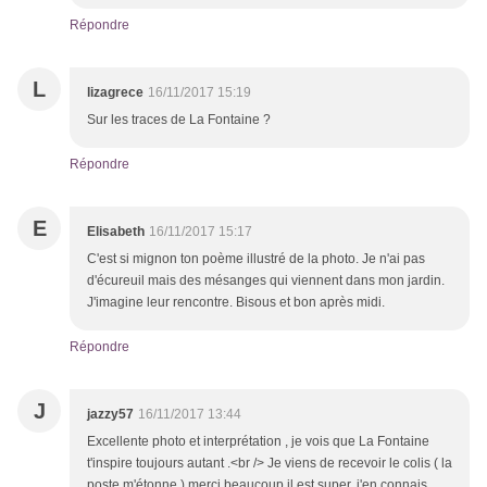
Répondre
L
lizagrece
16/11/2017 15:19
Sur les traces de La Fontaine ?
Répondre
E
Elisabeth
16/11/2017 15:17
C'est si mignon ton poème illustré de la photo. Je n'ai pas
d'écureuil mais des mésanges qui viennent dans mon jardin.
J'imagine leur rencontre. Bisous et bon après midi.
Répondre
J
jazzy57
16/11/2017 13:44
Excellente photo et interprétation , je vois que La Fontaine
t'inspire toujours autant .<br /> Je viens de recevoir le colis ( la
poste m'étonne ) merci beaucoup il est super, j'en connais