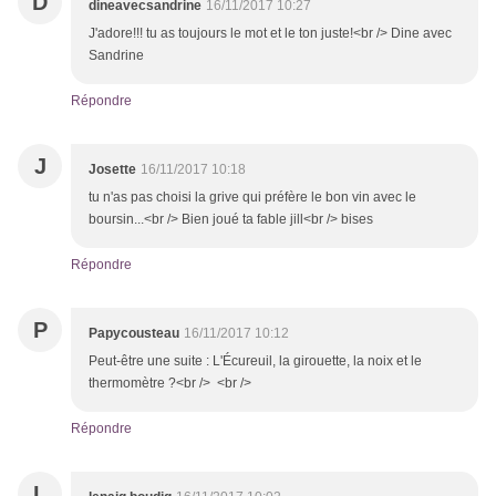
D
dineavecsandrine
16/11/2017 10:27
J'adore!!! tu as toujours le mot et le ton juste!<br /> Dine avec
Sandrine
Répondre
J
Josette
16/11/2017 10:18
tu n'as pas choisi la grive qui préfère le bon vin avec le
boursin...<br /> Bien joué ta fable jill<br /> bises
Répondre
P
Papycousteau
16/11/2017 10:12
Peut-être une suite : L'Écureuil, la girouette, la noix et le
thermomètre ?<br /> <br />
Répondre
L