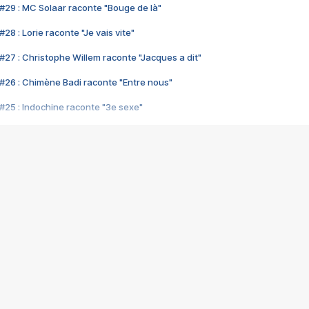
#29 : MC Solaar raconte "Bouge de là"
28 : Lorie raconte "Je vais vite"
#27 : Christophe Willem raconte "Jacques a dit"
#26 : Chimène Badi raconte "Entre nous"
#25 : Indochine raconte "3e sexe"
#24 : Zaho raconte "C'est chelou"
#23 : Patrick Bruel raconte "Au café des délices"
#22 : Kyo raconte "Le chemin"
#21 : Nolwenn Leroy raconte "Cassé"
#20 : Patrick Hernandez raconte "Born to be alive"
#19 : Lorie raconte "Près de moi"
#18 : Michael Jones raconte "A nos actes manqués" (avec Jean-Jacque
#17 : Khaled raconte "Aïcha"