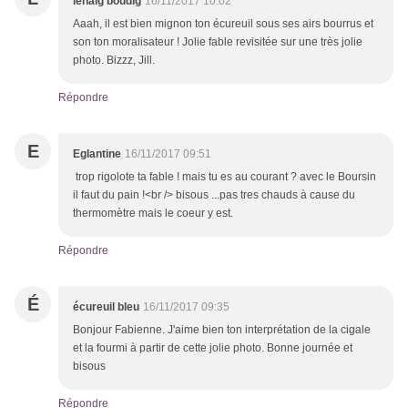
lenaig boudig
16/11/2017 10:02
Aaah, il est bien mignon ton écureuil sous ses airs bourrus et
son ton moralisateur ! Jolie fable revisitée sur une très jolie
photo. Bizzz, Jill.
Répondre
E
Eglantine
16/11/2017 09:51
trop rigolote ta fable ! mais tu es au courant ? avec le Boursin
il faut du pain !<br /> bisous ...pas tres chauds à cause du
thermomètre mais le coeur y est.
Répondre
É
écureuil bleu
16/11/2017 09:35
Bonjour Fabienne. J'aime bien ton interprétation de la cigale
et la fourmi à partir de cette jolie photo. Bonne journée et
bisous
Répondre