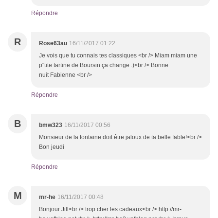
Répondre
R
Rose63au
16/11/2017 01:22
Je vois que tu connais tes classiques <br /> Miam miam une
p"tite tartine de Boursin ça change :)<br /> Bonne
nuit Fabienne <br />
Répondre
B
bmw323
16/11/2017 00:56
Monsieur de la fontaine doit être jaloux de ta belle fable!<br />
Bon jeudi
Répondre
M
mr-he
16/11/2017 00:48
Bonjour Jill<br /> trop cher les cadeaux<br /> http://mr-