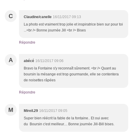
C
Claudine/canelle
16/11/2017 09:13
La photo est vraiment trop jolie et inspiratrice bien sur pour toi
...<br /> Bonne journée Jill <br /> Bises
Répondre
A
abécé
16/11/2017 09:06
Bravo la Fontaine s'y reconnaît sûrement. <br /> Quant au
boursin la mésange est trop gourmande, elle se contentera
de noisettes râpées
Répondre
M
Mireil.29
16/11/2017 09:05
Super bien réécrit la fable de la fontaine.. Et oui avec
du Boursin c'est meilleur.... Bonne journée Jill-Bill bises.