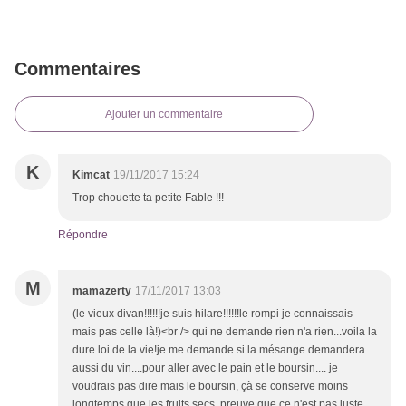
Commentaires
Ajouter un commentaire
K
Kimcat
19/11/2017 15:24
Trop chouette ta petite Fable !!!
Répondre
M
mamazerty
17/11/2017 13:03
(le vieux divan!!!!!!je suis hilare!!!!!!le rompi je connaissais
mais pas celle là!)<br /> qui ne demande rien n'a rien...voila la
dure loi de la vie!je me demande si la mésange demandera
aussi du vin....pour aller avec le pain et le boursin.... je
voudrais pas dire mais le boursin, çà se conserve moins
longtemps que les fruits secs, preuve que ce n'est pas juste