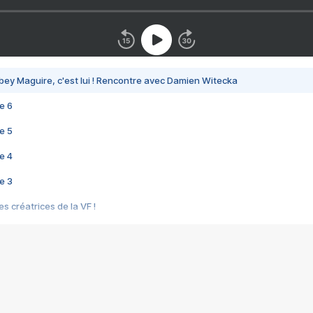
bey Maguire, c'est lui ! Rencontre avec Damien Witecka
e 6
e 5
e 4
e 3
s créatrices de la VF !
e 2
e 1
e Mektoub My Love arrive enfin ! Rencontre avec Shaïn Boumedine et Sal
i : après Toni en famille