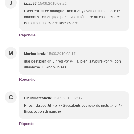
J
jazzy57
15/09/2019 08:21
Excellent Jill ce dialogue , bon il va y avoir du turbin pour le
manant si l'on en juge par la vue intérieure du castel .<br />
Bon dimanche <br /> Bises <br />
Répondre
M
Monica-breiz
15/09/2019 08:17
que c'est bien dit , rires <br /> j ai bien savouré <br /> bon
dimanche Jill <br /> bises
Répondre
C
Claudine/canelle
15/09/2019 07:36
Rires ....bravo Jill <br /> Succulents ces jeux de mots ...<br />
Bises et bon dimanche
Répondre