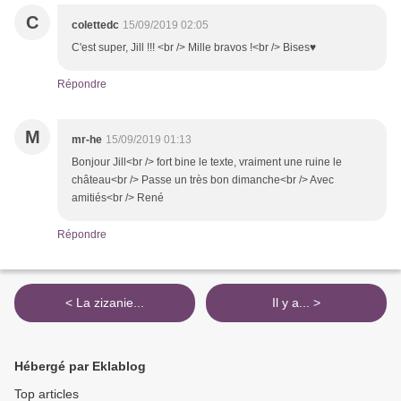
C
colettedc
15/09/2019 02:05
C'est super, Jill !!! <br /> Mille bravos !<br /> Bises♥
Répondre
M
mr-he
15/09/2019 01:13
Bonjour Jill<br /> fort bine le texte, vraiment une ruine le
château<br /> Passe un très bon dimanche<br /> Avec
amitiés<br /> René
Répondre
< La zizanie...
Il y a... >
Hébergé par Eklablog
Top articles