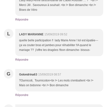
Lady Mary-Anne descendante de Cadet Roussel … ? <br />
Merci Jill . Savoureux à souhait .<br /> Bon dimanche <br />
Bises de Véro
Répondre
L
LADY MARIANNE
15/09/2019 09:52
quelle belle participation !! lady Marie Anne ! lol est épatée---
ça va couter bras et jambes pour réhabiliter !!A quand le
mariage ?? j'offre les dragées !!bon dimanche- bisous-
Répondre
G
Golondrina63
15/09/2019 08:57
TOurnicoti, Tournicoton<br /> Les mots s'emballent <br />
Mais on bidonne <br /> Bon dimanche
Répondre