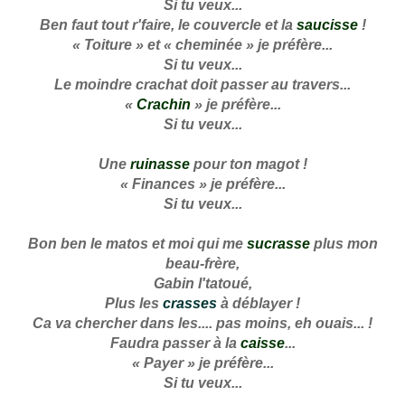
Si tu veux...
Ben faut tout r'faire, le couvercle et la
saucisse
!
« Toiture » et « cheminée » je préfère...
Si tu veux...
Le moindre crachat doit passer au travers...
«
Crachin
» je préfère...
Si tu veux...
Une
ruinasse
pour ton magot !
« Finances » je préfère...
Si tu veux...
Bon ben le matos et moi qui me
sucrasse
plus mon
beau-frère,
Gabin l'tatoué,
Plus les
crasses
à déblayer !
Ca va chercher dans les.... pas moins, eh ouais... !
Faudra passer à la
caisse
...
« Payer » je préfère...
Si tu veux...