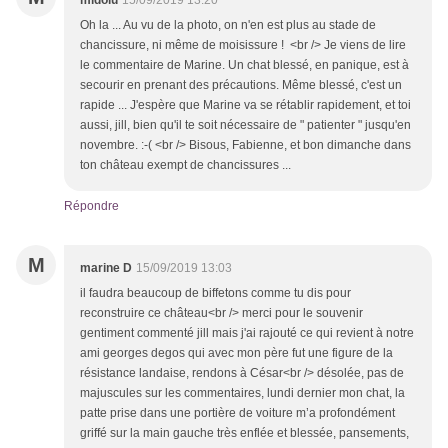
midolu
15/09/2019 13:20
Oh la ... Au vu de la photo, on n'en est plus au stade de
chancissure, ni même de moisissure ! <br /> Je viens de lire
le commentaire de Marine. Un chat blessé, en panique, est à
secourir en prenant des précautions. Même blessé, c'est un
rapide ... J'espère que Marine va se rétablir rapidement, et toi
aussi, jill, bien qu'il te soit nécessaire de " patienter " jusqu'en
novembre. :-( <br /> Bisous, Fabienne, et bon dimanche dans
ton château exempt de chancissures ...
Répondre
M
marine D
15/09/2019 13:03
il faudra beaucoup de biffetons comme tu dis pour
reconstruire ce château<br /> merci pour le souvenir
gentiment commenté jill mais j'ai rajouté ce qui revient à notre
ami georges degos qui avec mon père fut une figure de la
résistance landaise, rendons à César<br /> désolée, pas de
majuscules sur les commentaires, lundi dernier mon chat, la
patte prise dans une portière de voiture m’a profondément
griffé sur la main gauche très enflée et blessée, pansements,