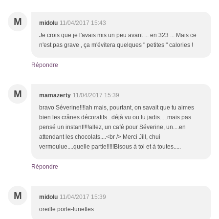
M
midolu
11/04/2017 15:43
Je crois que je l'avais mis un peu avant ... en 323 ... Mais ce
n'est pas grave , ça m'évitera quelques " petites " calories !
Répondre
M
mamazerty
11/04/2017 15:39
bravo Séverine!!!!ah mais, pourtant, on savait que tu aimes
bien les crânes décoratifs...déjà vu ou lu jadis.....mais pas
pensé un instant!!!!allez, un café pour Séverine, un....en
attendant les chocolats....<br /> Merci Jill, chui
vermoulue....quelle partie!!!!!Bisous à toi et à toutes.....
Répondre
M
midolu
11/04/2017 15:39
oreille porte-lunettes