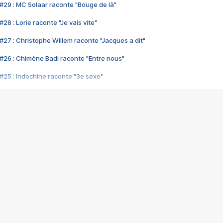
#29 : MC Solaar raconte "Bouge de là"
28 : Lorie raconte "Je vais vite"
#27 : Christophe Willem raconte "Jacques a dit"
#26 : Chimène Badi raconte "Entre nous"
#25 : Indochine raconte "3e sexe"
#24 : Zaho raconte "C'est chelou"
#23 : Patrick Bruel raconte "Au café des délices"
#22 : Kyo raconte "Le chemin"
#21 : Nolwenn Leroy raconte "Cassé"
#20 : Patrick Hernandez raconte "Born to be alive"
#19 : Lorie raconte "Près de moi"
#18 : Michael Jones raconte "A nos actes manqués" (avec Jean-Jacque
#17 : Khaled raconte "Aïcha"