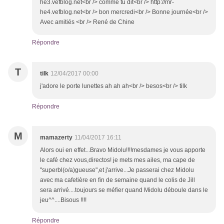
he3.vefblog.net<br /> comme tu dit<br /> http://mr-
he4.vefblog.net<br /> bon mercredi<br /> Bonne journée<br />
Avec amitiés <br /> René de Chine
Répondre
T
tilk
12/04/2017 00:00
j'adore le porte lunettes ah ah ah<br /> besos<br /> tilk
Répondre
M
mamazerty
11/04/2017 16:11
Alors oui en effet...Bravo Midolu!!!!mesdames je vous apporte
le café chez vous,directos! je mets mes ailes, ma cape de
"superbl(o/a)gueuse",et j'arrive...Je passerai chez Midolu
avec ma cafetière en fin de semaine quand le colis de Jill
sera arrivé....toujours se méfier quand Midolu déboule dans le
jeu^^....Bisous !!!!
Répondre