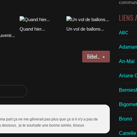
communau
LIENS
Quand hier...
Un vol de ballons...
ABC
venir...
Adaman
Bébel...
An-Maï
Ariane 
Bernies
Bigornet
Bruno
ma part ça ne me gênerait pas plus que ça si il n'y a pas de
à dessous, je te souhaite une bonne soirée, bisous
Canelle