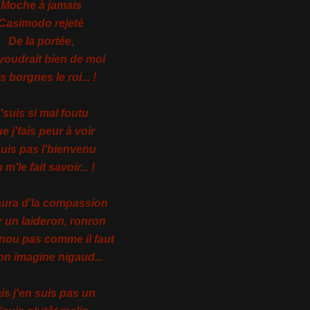
Moche à jamais
Casimodo rejeté
De la portée,
voudrait bien de moi
 borgnes le roi... !
'suis si mal foutu
e j'fais peur à voir
suis pas l'bienvenu
 m'le fait savoir... !
aura d'la compassion
 un laideron, ronron
nou pas comme il faut
on imagine nigaud...
is j'en suis pas un