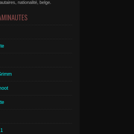
taires, nationalité, belge.
 AMINAUTES
te
Grimm
hoot
te
1