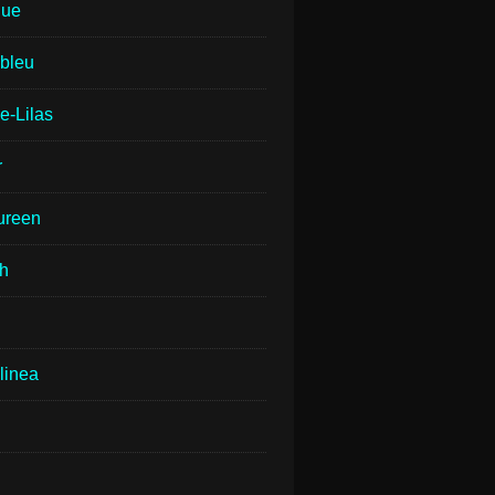
que
lbleu
e-Lilas
r
ureen
th
linea