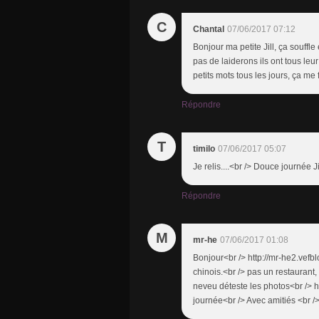
C
Chantal
07/06/2017 07:12
Bonjour ma petite Jill, ça souffl
pas de laiderons ils ont tous leur
petits mots tous les jours, ça me 
Répondre
T
timilo
07/06/2017 05:07
Je relis....<br /> Douce journée Ji
Répondre
M
mr-he
07/06/2017 01:08
Bonjour<br /> http://mr-he2.vefb
chinois.<br /> pas un restaurant, 
neveu déteste les photos<br /> h
journée<br /> Avec amitiés <br 