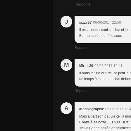
Répondre
J
jazzy57
06/06/2017 22:58
Il est attendrissant ce chat et j
Bonne soirée <br /> bisous
Répondre
M
Mireil.29
06/06/2017 19:41
Il nous fait un clin œil ce petit la
un temps à mettre un chat dehors 
Répondre
A
autobiographie
06/06/2017 18:
Mais à part son pauvre œil à moit
Chatte à sa botte... Et puis, il fa
<br /> Bonne soirée ensoleillée m