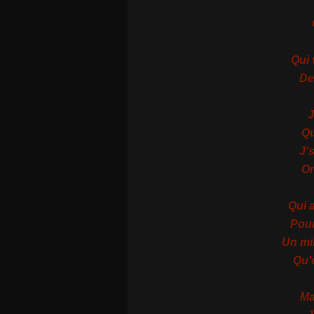
Qui 
Des
J
Qu
J'
On
Qui 
Pour
Un mi
Qu'
Ma