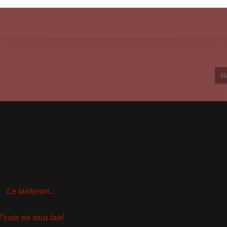
Le laideron...
'suis né tout laid