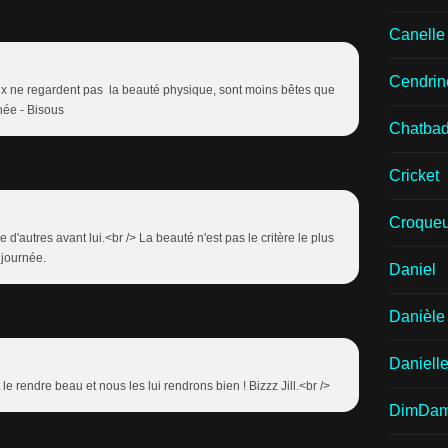
Canell
Cendrin
x ne regardent pas la beauté physique, sont moins bêtes que
rnée - Bisous
Chatba
Cricket
Croqueu
 d'autres avant lui.<br /> La beauté n'est pas le critère le plus
 journée.
Daniel
Danièle
Daniell
le rendre beau et nous les lui rendrons bien ! Bizzz Jill.<br />
DimDa