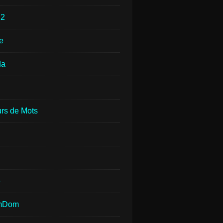
e
2
e
da
rs de Mots
e
mDom