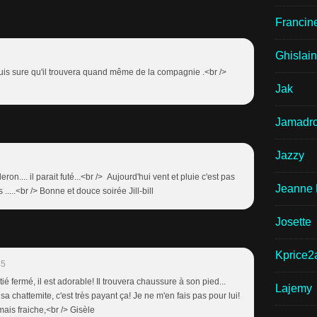
Francin
Ghislai
e suis sure qu'il trouvera quand même de la compagnie .<br />
Jak
Jamadr
Jazzy
ideron.... il parait futé...<br /> Aujourd'hui vent et pluie c'est pas
Jeanne 
.....<br /> Bonne et douce soirée Jill-bill
Josette
Kprice2
45
ié fermé, il est adorable! Il trouvera chaussure à son pied...
Lajemy
it sa chattemite, c'est très payant ça! Je ne m'en fais pas pour lui!
ais fraiche,<br /> Gisèle