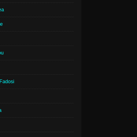
ea
ne
ou
Fadosi
a