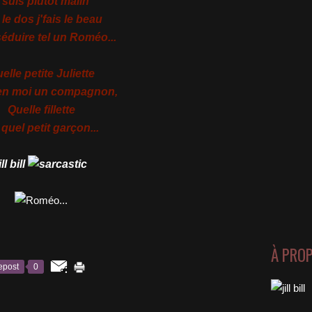
'suis plutôt malin
le dos j'fais le beau
éduire tel un Roméo...
elle petite Juliette
 en moi un compagnon,
Quelle fillette
quel petit garçon...
ill bill
À PRO
epost
0