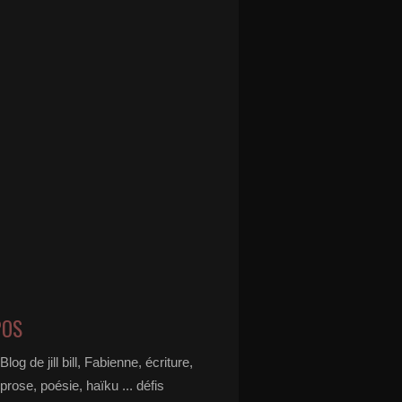
POS
Blog de jill bill, Fabienne, écriture,
prose, poésie, haïku ... défis