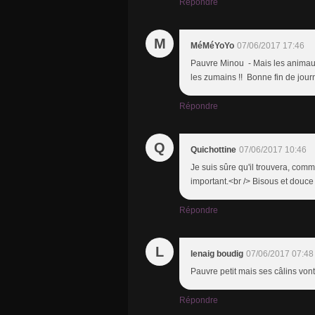
Répondre
M
MéMéYoYo
07/06/2017 17:46
Pauvre Minou - Mais les animau
les zumains !! Bonne fin de jou
Répondre
Q
Quichottine
07/06/2017 10:46
Je suis sûre qu'il trouvera, comme
important.<br /> Bisous et douce
Répondre
L
lenaig boudig
07/06/2017 07:48
Pauvre petit mais ses câlins vont 
Répondre