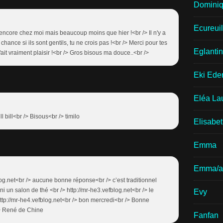
Domini
Ecureui
e encore chez moi mais beaucoup moins que hier !<br /> Il n'y a
 chance si ils sont gentils, tu ne crois pas !<br /> Merci pour tes
Eglantin
fait vraiment plaisir !<br /> Gros bisous ma douce..<br />
Eki Ede
Eléa La
ll bill<br /> Bisous<br /> timilo
Elisabe
Emma
Emma/a
log.net<br /> aucune bonne réponse<br /> c’est traditionnel
ni un salon de thé <br /> http://mr-he3.vefblog.net<br /> le
Evy
ttp://mr-he4.vefblog.net<br /> bon mercredi<br /> Bonne
/> René de Chine
Fanfan