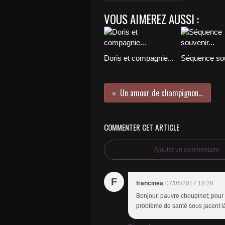
VOUS AIMEREZ AUSSI :
Doris et compagnie...
Séquence sou
Un amour de champignon...
COMMENTER CET ARTICLE
Ajouter un commentaire
F
francinea
07/06/2017 18:28
Bonjour, pauvre choupinet; pour 
problème de santé sous jacent l