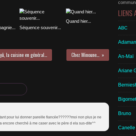
communau
LIENS
Quand hier...
agnie...
Séquence souvenir...
ABC
Adaman
û, la cuisine en général...
Chez Minoune...
An-Maï
Ariane 
Bernies
Bigornet
Bruno
 tant pour lui donner pareille fiancée??????moi non plus je ne
a encore cherché à me caser avec le père d ela sus-dite^^
Canelle