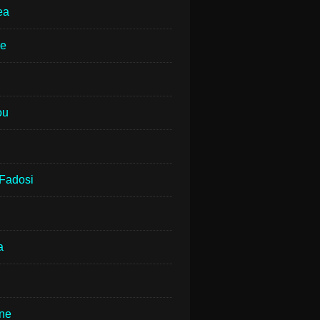
ea
ne
ou
Fadosi
a
rne