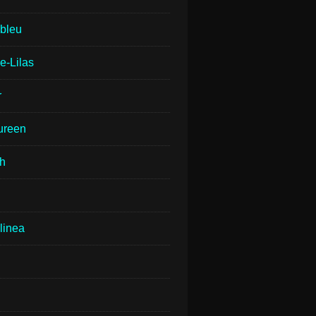
lbleu
e-Lilas
r
ureen
th
linea