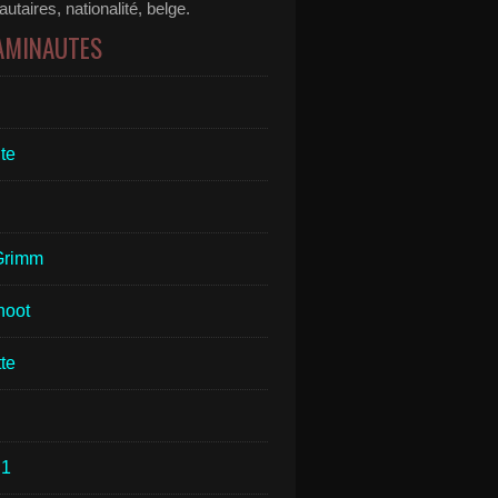
taires, nationalité, belge.
 AMINAUTES
te
Grimm
hoot
te
1