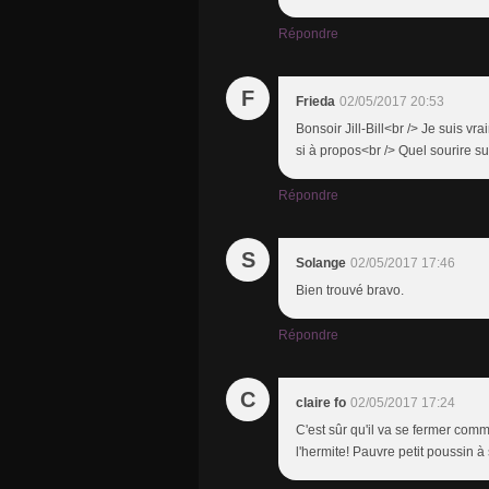
Répondre
F
Frieda
02/05/2017 20:53
Bonsoir Jill-Bill<br /> Je suis vr
si à propos<br /> Quel sourire su
Répondre
S
Solange
02/05/2017 17:46
Bien trouvé bravo.
Répondre
C
claire fo
02/05/2017 17:24
C'est sûr qu'il va se fermer comm
l'hermite! Pauvre petit poussin à