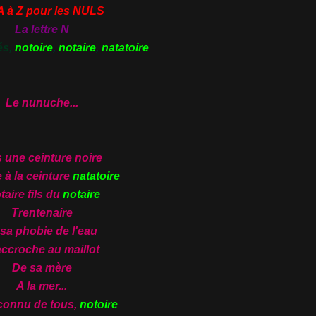
A à Z pour les
NULS
La lettre N
és,
notoire
,
notaire
,
natatoire
Le nunuche...
 une ceinture noire
 à la ceinture
natatoire
taire fils du
notaire
Trentenaire
 sa phobie de l'eau
accroche au maillot
De sa mère
A la mer...
connu de tous,
notoire