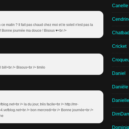
Canell
Cendrin
 ce matin ? Il fait pas chaud chez moi et le soleil n'est pas la
evienne ! Bonne journée ma douce ! Bisous ♥<br />
Chatba
Cricket
Croqueu
l bill<br /> Bisous<br /> timilo
Daniel
Danièle
Daniell
fblog.net<br /> la du jour, très facile<br /> http://mr-
he4.vefblog.net<br /> bon mercredi<br /> Bonne journée<br />
DimDa
ine
Domini