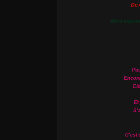
De 
Mots impos
Pas
Encore
Clo
Et
S'
C'est 