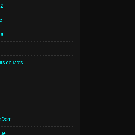
e
2
e
da
rs de Mots
e
mDom
que