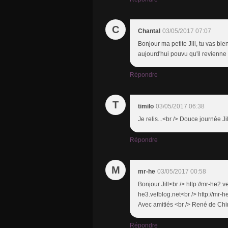
C
Chantal
03/05/2017 07:07
Bonjour ma petite Jill, tu vas bien
aujourd'hui pouvu qu'il r
Répondre
T
timilo
03/05/2017 06:38
Je relis...<br /> Douce journée Jil
Répondre
M
mr-he
03/05/2017 00:58
Bonjour Jill<br /> http://mr-he2.ve
he3.vefblog.net<br /> http://mr-
Avec amitiés <br /> René de Ch
Répondre