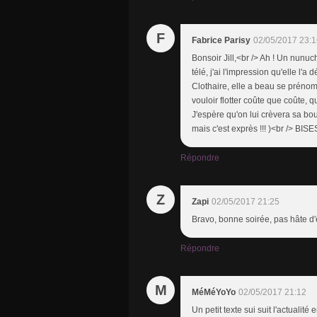
F
Fabrice Parisy
02/05/2017 23:1
Bonsoir Jill,<br /> Ah ! Un nunu
télé, j'ai l'impression qu'elle l
Clothaire, elle a beau se prénom
vouloir flotter coûte que coûte, q
J'espère qu'on lui crèvera sa boué
mais c'est exprès !!! )<br /> BISE
Répondre
Z
Zapi
02/05/2017 21:25
Bravo, bonne soirée, pas hâte d'
Répondre
M
MéMéYoYo
02/05/2017 21:12
Un petit texte sui suit l'actualité 