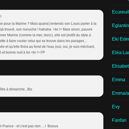
Ecureui
6
che pour la Marine ? Mais quand j'entends son Louis parler à la
Eglantin
'a déjà trouvé, son nunuche ! hahaha <br /> Mais sinon, pauvre
mer Marine (comme la mer, donc), elle est plutôt du style à
Eki Ede
uitte à faire couler celui qui se trouve dans les parages...
e et qu'elle finira au fond de l'eau (oui, oui, je suis méchant,
Eléa La
S et bonne nuit à toi.<br /> FP
Elisabe
Emma
être à dimanche...Biz
Emma/a
Evy
Fanfan
en France - et c'est pas rien ....! Bisous