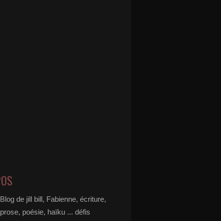
POS
Blog de jill bill, Fabienne, écriture,
prose, poésie, haïku ... défis