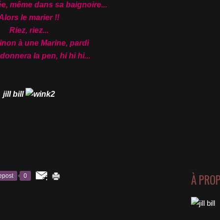
ée, même dans sa baignoire...
Alors le marier !!
Riez, riez...
Sinon à une Marine, pardi
donnera la pen, hi hi hi...
jill bill
À PRO
epost
0