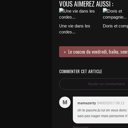
VOUS AIMEREZ AUSSI :
Une vie dans les
Doris et comp
cordes...
Le coucou du vendredi, haïku, senry
COMMENTER CET ARTICLE
Ajouter un commentaire
M
mamazerty
04/05/2017 09:12
oh le pauvre,tu lui en veux donc
sais pas nager mais personne n'
Répondre