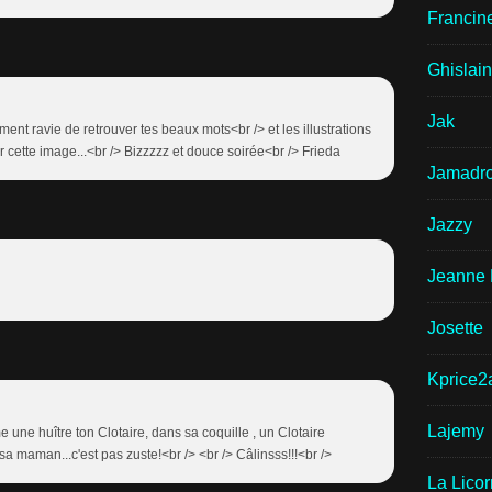
Francin
Ghislai
Jak
aiment ravie de retrouver tes beaux mots<br /> et les illustrations
r cette image...<br /> Bizzzzz et douce soirée<br /> Frieda
Jamadr
Jazzy
Jeanne 
Josette
Kprice2
Lajemy
e une huître ton Clotaire, dans sa coquille , un Clotaire
 sa maman...c'est pas zuste!<br /> <br /> Câlinsss!!!<br />
La Lico