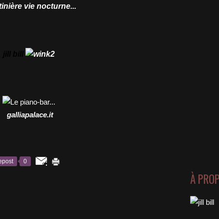
inière vie nocturne...
jill bill
galliapalace.it
epost
0
À PRO