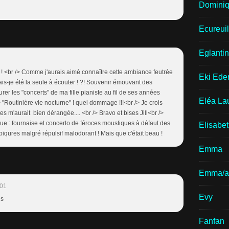
Domini
Ecureui
Eglantin
e ! <br /> Comme j'aurais aimé connaître cette ambiance feutrée
Eki Ede
rais-je été la seule à écouter ! ?! Souvenir émouvant des
er les "concerts" de ma fille pianiste au fil de ses années
Eléa La
> "Routinière vie nocturne" ! quel dommage !!!<br /> Je crois
es m'aurait bien dérangée.... <br /> Bravo et bises Jill<br />
e : fournaise et concerto de féroces moustiques à défaut des
Elisabe
piqures malgré répulsif malodorant ! Mais que c'était beau !
Emma
Emma/a
:01
Evy
us
Fanfan