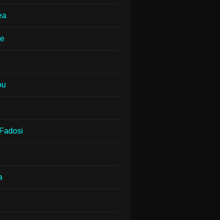
ea
ne
ou
Fadosi
a