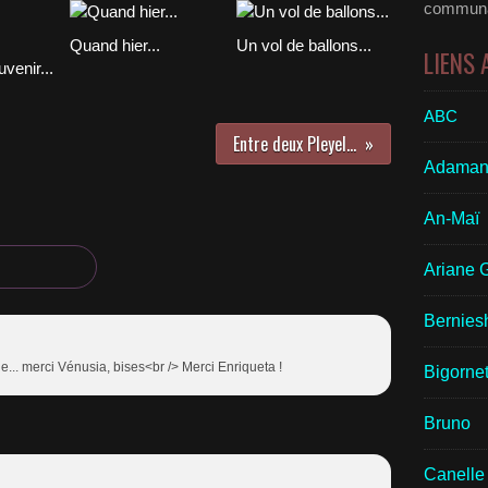
communau
Quand hier...
Un vol de ballons...
LIENS
venir...
ABC
Entre deux Pleyel...
Adaman
An-Maï
Ariane 
Bernies
e... merci Vénusia, bises<br /> Merci Enriqueta !
Bigornet
Bruno
Canelle