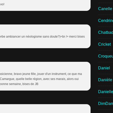
avo!
Canell
Cendrin
Chatba
e verbe ambiancer un néologisme sans doute?)<br /> merci bises
Cricket
Croqueu
Daniel
musicienne, bravo jeune fille, jouer d'un instrument, ce que ma
 De Camargue, quelle belle région, avec ses marais, alors oui
Danièle
, bonne semaine, bises de JB
Daniell
DimDa