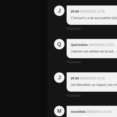
J
jill bill
30/05/2015 12:45
C'est qu'il y a de quoi parfois Q
Répondre
Q
Quichottine
30/05/2015 12:03
J'admire ces artistes de la nuit...
Répondre
J
jill bill
30/05/2015 02:26
Oui Mansfield, un regard, une ore
Répondre
M
mansfield
29/05/2015 23:30