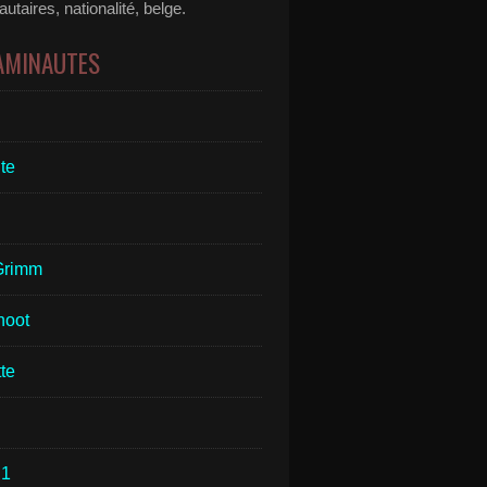
taires, nationalité, belge.
 AMINAUTES
te
Grimm
hoot
te
1