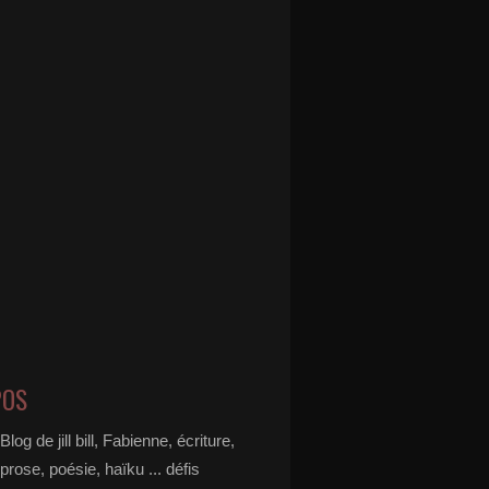
POS
Blog de jill bill, Fabienne, écriture,
prose, poésie, haïku ... défis