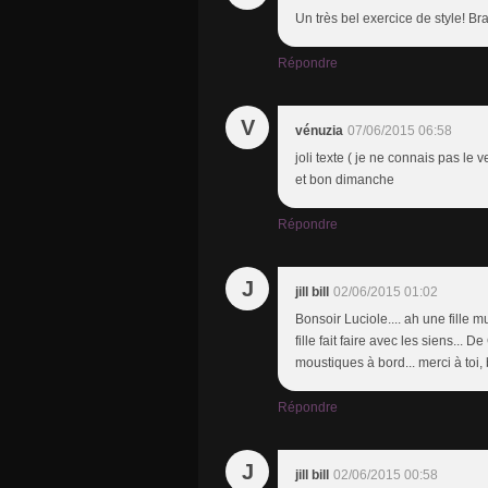
Un très bel exercice de style! Br
Répondre
V
vénuzia
07/06/2015 06:58
joli texte ( je ne connais pas l
et bon dimanche
Répondre
J
jill bill
02/06/2015 01:02
Bonsoir Luciole.... ah une fille 
fille fait faire avec les siens...
moustiques à bord... merci à toi
Répondre
J
jill bill
02/06/2015 00:58