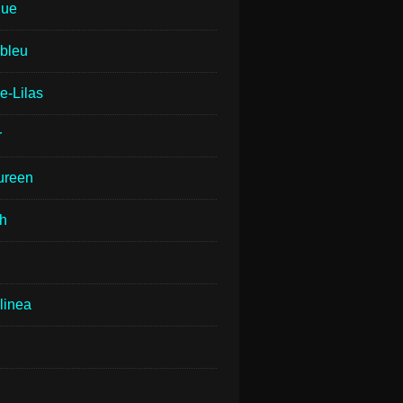
que
lbleu
e-Lilas
r
ureen
th
linea