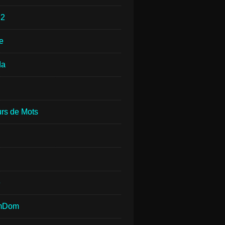
e
2
e
da
rs de Mots
e
mDom