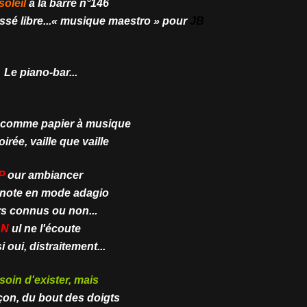
soleil
à la barre n°146
ssé libre...« musique maestro » pour
JB
Le piano-bar...
é comme papier à musique
irée, vaille que vaille
P
our ambiancer
anote en mode adagio
rs connus ou non...
N
ul ne l'écoute
i oui, distraitement...
soin d'exister, mais
çon, du bout des doigts