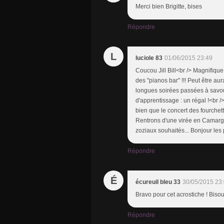
Merci bien Brigitte, bises
Répondre
L
luciole 83
01/06/2015 23:49
Coucou Jill Bill<br /> Magnifiqu
des "pianos bar" !!! Peut être au
longues soirées passées à savour
d'apprentissage : un régal !<br /
bien que le concert des fourchett
Rentrons d'une virée en Camargu
zoziaux souhaités... Bonjour les 
Répondre
É
écureuil bleu 33
30/05/2015 23
Bravo pour cet acrostiche ! Biso
Répondre