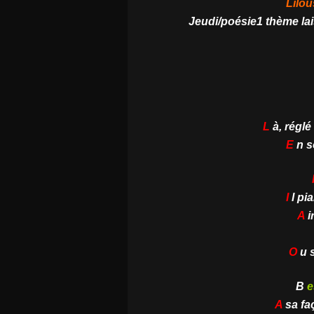
Lilou
Jeudi/poésie1 thème lai
L
à, régl
E
n so
I
l pi
A
i
O
u s
B
e
A
sa fa