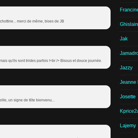
Francin
uichottine... merci de même, bises de JB
Ghislai
Jak
Jamadr
 mais qu'ils sont tristes parfois !<br /> Bisous et douce journée.
Jazzy
Jeanne 
Josette
ille, un signe de tête bienvenu...
Kprice2
Lajemy