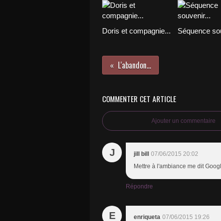
Doris et compagnie...
Séquence sou
L'abandon...
COMMENTER CET ARTICLE
Ajouter un commentaire
J
jill bill
07/06/2015 20:02
Mettre à l'ambiance me dit Googl
Répondre
E
enriqueta
07/06/2015 19:26