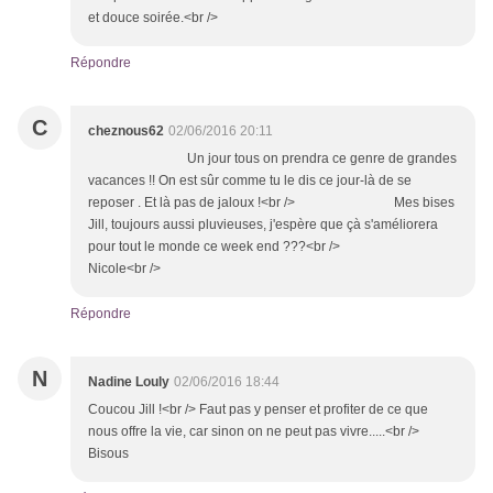
et douce soirée.<br />
Répondre
C
cheznous62
02/06/2016 20:11
Un jour tous on prendra ce genre de grandes
vacances !! On est sûr comme tu le dis ce jour-là de se
reposer . Et là pas de jaloux !<br /> Mes bises
Jill, toujours aussi pluvieuses, j'espère que çà s'améliorera
pour tout le monde ce week end ???<br />
Nicole<br />
Répondre
N
Nadine Louly
02/06/2016 18:44
Coucou Jill !<br /> Faut pas y penser et profiter de ce que
nous offre la vie, car sinon on ne peut pas vivre.....<br />
Bisous