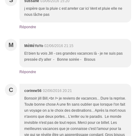
S
sussane
03/06/2016 15:20
j espère que la pluie c est arreter car ici Vent et pluie elle ne
nous lâche pas
Répondre
M
MéMéYoYo
02/06/2016 21:15
Et bien tu vois Jill - ces grandes vacances là - je ne suis pas
pressée d'y aller - Bonne soirée - Bisous
Répondre
C
corinne56
02/06/2016 20:21
Bonsoir jill Bill,<br /> je reviens de vacances... Dure la reprise.
Toute bonne chose A une fin sans oublier que lorsque l'on fait
un voyage on a le choix des destinations... Après la mort nous
n'avons que deux portes... L'enfer ou le paradis. Le monde
invisible n'est pas de tout repos. Merci pour ce billet. Les
meilleures vacances que je connaisse c'est l'amour pour la
vie qui se révèle être un apprentissage constant. Gros bisous