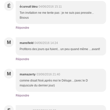
É
écureuil bleu
04/06/2016 15:11
Ton invitation ne me tente pas : je ne suis pas pressée...
Bisous
Répondre
M
mansfield
04/06/2016 14:24
Profitons des jours qui fuient... un peu quand même ....avant!
Répondre
M
mamazerty
03/06/2016 21:40
comme disait Noé,après moi le Déluge....(avec le D
majuscule du dernier jour)
Répondre