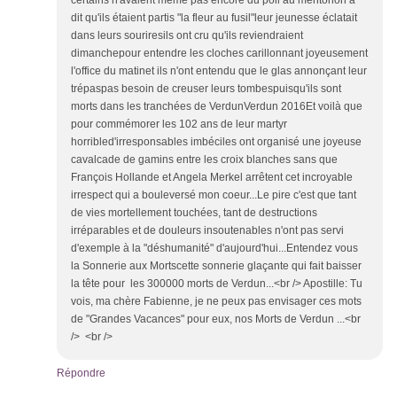
certains n'avaient même pas encore du poil au mentonon a
dit qu'ils étaient partis "la fleur au fusil"leur jeunesse éclatait
dans leurs souriresils ont cru qu'ils reviendraient
dimanchepour entendre les cloches carillonnant joyeusement
l'office du matinet ils n'ont entendu que le glas annonçant leur
trépaspas besoin de creuser leurs tombespuisqu'ils sont
morts dans les tranchées de VerdunVerdun 2016Et voilà que
pour commémorer les 102 ans de leur martyr
horribled'irresponsables imbéciles ont organisé une joyeuse
cavalcade de gamins entre les croix blanches sans que
François Hollande et Angela Merkel arrêtent cet incroyable
irrespect qui a bouleversé mon coeur...Le pire c'est que tant
de vies mortellement touchées, tant de destructions
irréparables et de douleurs insoutenables n'ont pas servi
d'exemple à la "déshumanité" d'aujourd'hui...Entendez vous
la Sonnerie aux Mortscette sonnerie glaçante qui fait baisser
la tête pour les 300000 morts de Verdun...<br /> Apostille: Tu
vois, ma chère Fabienne, je ne peux pas envisager ces mots
de "Grandes Vacances" pour eux, nos Morts de Verdun ...<br
/> <br />
Répondre