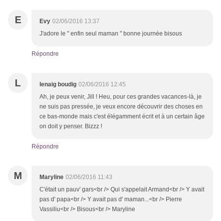
E
Evy
02/06/2016 13:37
J'adore le " enfin seul maman " bonne journée bisous
Répondre
L
lenaig boudig
02/06/2016 12:45
Ah, je peux venir, Jill ! Heu, pour ces grandes vacances-là, je
ne suis pas pressée, je veux encore découvrir des choses en
ce bas-monde mais c'est élégamment écrit et à un certain âge
on doit y penser. Bizzz !
Répondre
M
Maryline
02/06/2016 11:43
C'était un pauv' gars<br /> Qui s'appelait Armand<br /> Y avait
pas d' papa<br /> Y avait pas d' maman...<br /> Pierre
Vassiliu<br /> Bisous<br /> Maryline