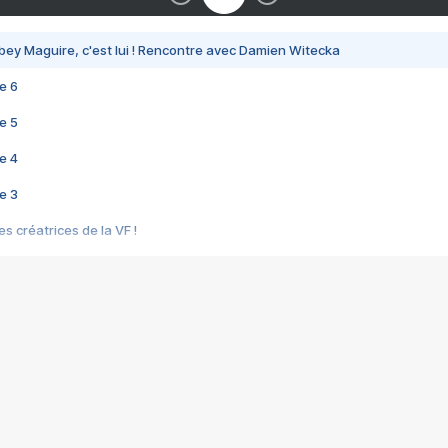
bey Maguire, c'est lui ! Rencontre avec Damien Witecka
e 6
e 5
e 4
e 3
s créatrices de la VF !
e 2
e 1
e Mektoub My Love arrive enfin ! Rencontre avec Shaïn Boumedine et Sal
i : après Toni en famille
elle réalise le bouleversant Dites lui que je l'aime
ais ! Rencontre autour de Vie privée de Rebecca Zlotowski