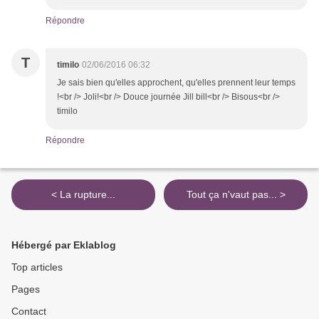
Répondre
T
timilo
02/06/2016 06:32
Je sais bien qu'elles approchent, qu'elles prennent leur temps
!<br /> Joli!<br /> Douce journée Jill bill<br /> Bisous<br />
timilo
Répondre
< La rupture...
Tout ça n'vaut pas... >
Hébergé par Eklablog
Top articles
Pages
Contact