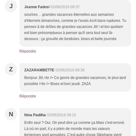
J
Jeanne Fadosi
02/06/2016 09:37
sourires ... grandes vacances éternelles aux semaines
d'éternels dimanches, comme je l'avais écrit dans ruptures. Tu
penses à de drôles de grandes vacances Jill ! et ton quidam
est bien présomptueux à penser qu'il sera tout seul là-
dessous : ça grouille de bestioles. bises et belle journée
Répondre
Z
ZAZARAMBETTE
02/06/2016 09:36
Bonjour Jill,<br /> Ce genre de grandes vacances, le plus tard
possible !<br /> Bises et bon jeudi. ZAZA
Répondre
N
Nina Padilha
02/06/2016 09:15
Enfin seul ? Oui. On peut dire ça comme ça.Mais c'est erroné.
Là où on part, il y a plein de monde mais les valeurs
terriennes sont annulées. C'est autre chose.Stéphane vient