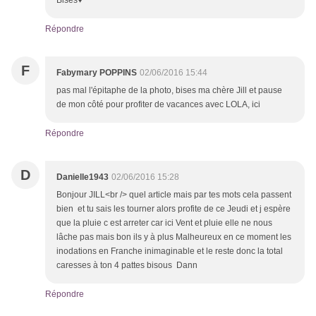
Bises♥
Répondre
F
Fabymary POPPINS
02/06/2016 15:44
pas mal l'épitaphe de la photo, bises ma chère Jill et pause
de mon côté pour profiter de vacances avec LOLA, ici
Répondre
D
Danielle1943
02/06/2016 15:28
Bonjour JILL<br /> quel article mais par tes mots cela passent
bien et tu sais les tourner alors profite de ce Jeudi et j espère
que la pluie c est arreter car ici Vent et pluie elle ne nous
lâche pas mais bon ils y à plus Malheureux en ce moment les
inodations en Franche inimaginable et le reste donc la total
caresses à ton 4 pattes bisous Dann
Répondre