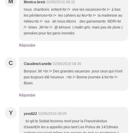
M
Monica-breiz
02/06/2016 08:32
nous chantions enfant<br /> vive les vacances<br /> à bas
les pénitences<br /> les cahiers au feu<br /> la maitresse au
milieu<br /> oui ah nous étions des garnements MDR<br
/> bises Jill<br /> @ kénavo ( matin gris mais pas de pluie )
pensées pour les gens inondés
Répondre
C
Claudine/canelle
02/06/2016 08:30
Bonjour Jill <br /> Des grandes vacances pour ceux qui n'ont
pas toujours été heureux ..<br /> Bonne journée à toi<br />
Bises
Répondre
Y
yeodi22
02/06/2016 08:05
Ici-git le Soldat Inconnu mort pour la FranceVerdun
d'avantOn les a appelés plus tard Les Poilus de 14/18mais