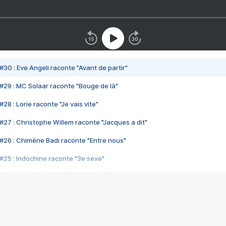
#30 : Eve Angeli raconte "Avant de partir"
#29 : MC Solaar raconte "Bouge de là"
28 : Lorie raconte "Je vais vite"
#27 : Christophe Willem raconte "Jacques a dit"
#26 : Chimène Badi raconte "Entre nous"
#25 : Indochine raconte "3e sexe"
#24 : Zaho raconte "C'est chelou"
#23 : Patrick Bruel raconte "Au café des délices"
#22 : Kyo raconte "Le chemin"