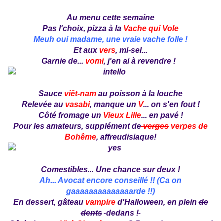
Au menu cette semaine
Pas l'choix, pizza à la
Vache qui Vole
Meuh oui madame, une vraie vache folle !
Et aux
vers
, mi-sel...
Garnie de...
vomi
, j'en ai à revendre !
Sauce
viêt-nam
au poisson
à la
louche
Relevée au
vasabi
, manque un
V
... on s'en fout !
Côté fromage un
Vieux Lille
... en pavé !
Pour les amateurs, supplément de
verges
verpes de
Bohême
, affreudisiaque!
Comestibles... Une chance sur deux !
Ah... Avocat encore conseillé !! (Ca on
gaaaaaaaaaaaaaarde !!)
En dessert, gâteau
vampire
d'Halloween, en plein
de
dents
dedans !