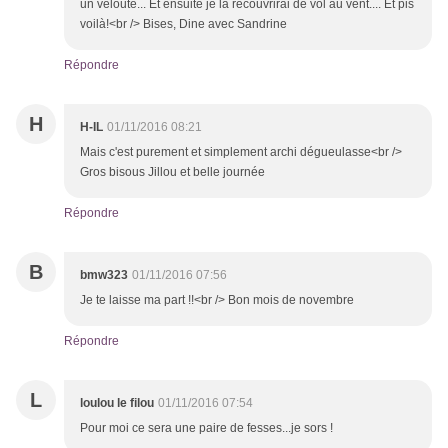
un velouté... Et ensuite je la recouvrirai de vol au vent.... Et pis
voilà!<br /> Bises, Dine avec Sandrine
Répondre
H
H-IL
01/11/2016 08:21
Mais c'est purement et simplement archi dégueulasse<br />
Gros bisous Jillou et belle journée
Répondre
B
bmw323
01/11/2016 07:56
Je te laisse ma part !!<br /> Bon mois de novembre
Répondre
L
loulou le filou
01/11/2016 07:54
Pour moi ce sera une paire de fesses...je sors !