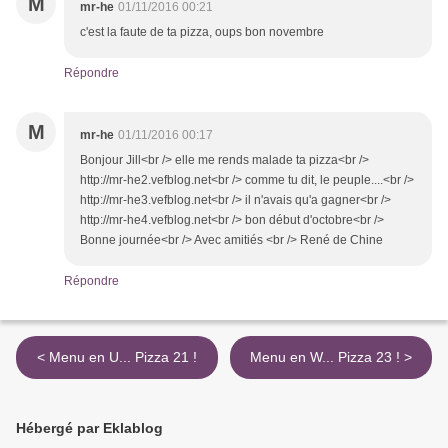
M
mr-he
01/11/2016 00:21
c'est la faute de ta pizza, oups bon novembre
Répondre
M
mr-he
01/11/2016 00:17
Bonjour Jill<br /> elle me rends malade ta pizza<br />
http://mr-he2.vefblog.net<br /> comme tu dit, le peuple....<br />
http://mr-he3.vefblog.net<br /> il n'avais qu'a gagner<br />
http://mr-he4.vefblog.net<br /> bon début d'octobre<br />
Bonne journée<br /> Avec amitiés <br /> René de Chine
Répondre
< Menu en U... Pizza 21 !
Menu en W... Pizza 23 ! >
Hébergé par Eklablog