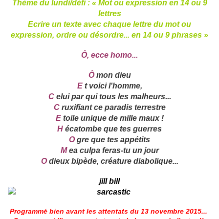
Thème du lundi/défi : « Mot ou expression en 14 ou 9
lettres
Ecrire un texte avec chaque lettre du mot ou
expression, ordre ou désordre... en 14 ou 9 phrases »
Ô, ecce homo...
Ô
mon dieu
E
t voici l'homme,
C
elui par qui tous les malheurs...
C
ruxifiant ce paradis terrestre
E
toile unique de mille maux !
H
écatombe que tes guerres
O
gre que tes appétits
M
ea culpa feras-tu un jour
O
dieux bipède, créature diabolique...
jill bill
Programmé bien avant les attentats du 13 novembre 2015...