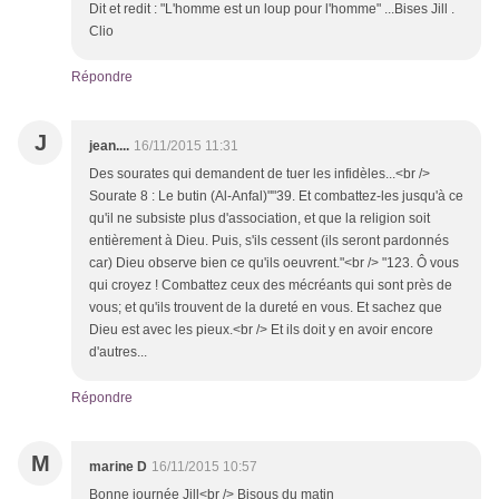
Dit et redit : "L'homme est un loup pour l'homme" ...Bises Jill .
Clio
Répondre
J
jean....
16/11/2015 11:31
Des sourates qui demandent de tuer les infidèles...<br />
Sourate 8 : Le butin (Al-Anfal)""39. Et combattez-les jusqu'à ce
qu'il ne subsiste plus d'association, et que la religion soit
entièrement à Dieu. Puis, s'ils cessent (ils seront pardonnés
car) Dieu observe bien ce qu'ils oeuvrent."<br /> "123. Ô vous
qui croyez ! Combattez ceux des mécréants qui sont près de
vous; et qu'ils trouvent de la dureté en vous. Et sachez que
Dieu est avec les pieux.<br /> Et ils doit y en avoir encore
d'autres...
Répondre
M
marine D
16/11/2015 10:57
Bonne journée Jill<br /> Bisous du matin