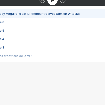
bey Maguire, c'est lui ! Rencontre avec Damien Witecka
e 6
e 5
e 4
e 3
s créatrices de la VF !
e 2
e 1
e Mektoub My Love arrive enfin ! Rencontre avec Shaïn Boumedine et Sal
i : après Toni en famille
elle réalise le bouleversant Dites lui que je l'aime