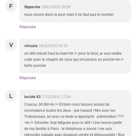
F
flipperine
19/11/2015 18:50
nous vivons dans la peur mais il ne faut pas le montrer
Répondre
V
vénuzia
18/11/2015 05:15
un défi relevé haut la main<br /> pour le fond, je suis restée
coite avec le chagrin de ceux qui ont perdus un proche<br />
belle journée
Répondre
L
luciole 83
17/11/2015 17:04
Coucou Jill Bill<br /> Et bien nous faisons assaut de
circonstance toutes les deux - par hasard ! Moi avec les
Trobriandais, toi avec ce texte si approprié : prémonition ???
<br /> Désolée, trop fatiguée pour le défi ! Une bonne partie
de ma famille à Paris : le téléphone a sonné ! me suis
retrouvée malade avec douleurs ventre et déboussolée ! Bcp