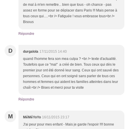
de mal à m'en remettre... bien que tous - oh chance - pas
assez en forme pour se déplacer dans Paris !!! Mais pense à
tous ceux qui.....<br /> Fatiguée ! vous embrasse tous<br />
Bisous
Répondre
D
durgalola
17/11/2015 14:40
quand l'homme fera son mea culpa ? <br /> texte d'actualité.
Toutefois que ce "mal" a créé de bien. Tous ceux qui dès le
premier jour ont été donné leur sang. Ceux qui ont sauvé des
personnes. Ceux qui en ont soigné sans parler de tous ces
hommes et femmes qui aident les familles atteintes dans leur
chaîr.<br /> Bises et merci pour ta visite
Répondre
M
MéMéYoYo
16/11/2015 23:17
J'ai peur pour mes enfant - Mais je garde l'espoir !!!! bonne