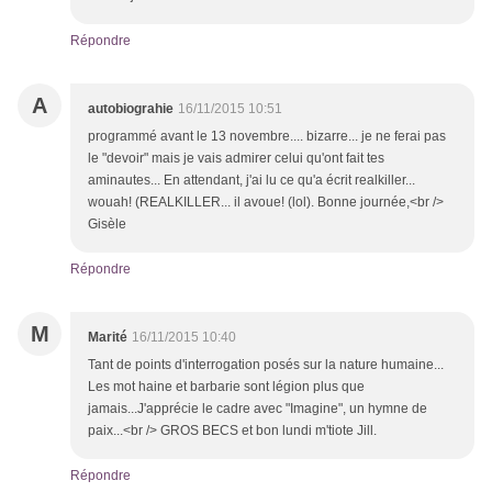
Répondre
A
autobiograhie
16/11/2015 10:51
programmé avant le 13 novembre.... bizarre... je ne ferai pas
le "devoir" mais je vais admirer celui qu'ont fait tes
aminautes... En attendant, j'ai lu ce qu'a écrit realkiller...
wouah! (REALKILLER... il avoue! (lol). Bonne journée,<br />
Gisèle
Répondre
M
Marité
16/11/2015 10:40
Tant de points d'interrogation posés sur la nature humaine...
Les mot haine et barbarie sont légion plus que
jamais...J'apprécie le cadre avec "Imagine", un hymne de
paix...<br /> GROS BECS et bon lundi m'tiote Jill.
Répondre