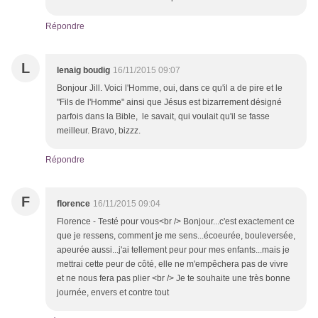
Répondre
L
lenaig boudig
16/11/2015 09:07
Bonjour Jill. Voici l'Homme, oui, dans ce qu'il a de pire et le
"Fils de l'Homme" ainsi que Jésus est bizarrement désigné
parfois dans la Bible, le savait, qui voulait qu'il se fasse
meilleur. Bravo, bizzz.
Répondre
F
florence
16/11/2015 09:04
Florence - Testé pour vous<br /> Bonjour...c'est exactement ce
que je ressens, comment je me sens...écoeurée, bouleversée,
apeurée aussi...j'ai tellement peur pour mes enfants...mais je
mettrai cette peur de côté, elle ne m'empêchera pas de vivre
et ne nous fera pas plier <br /> Je te souhaite une très bonne
journée, envers et contre tout