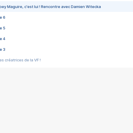
bey Maguire, c'est lui ! Rencontre avec Damien Witecka
e 6
e 5
e 4
e 3
s créatrices de la VF !
e 2
e 1
e Mektoub My Love arrive enfin ! Rencontre avec Shaïn Boumedine et Sal
i : après Toni en famille
elle réalise le bouleversant Dites lui que je l'aime
ais ! Rencontre autour de Vie privée de Rebecca Zlotowski