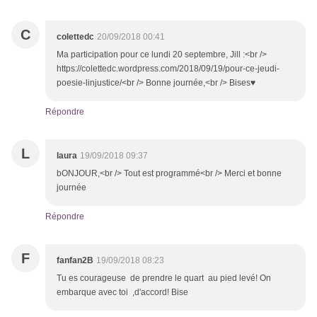
C
colettedc
20/09/2018 00:41
Ma participation pour ce lundi 20 septembre, Jill :<br />
https://colettedc.wordpress.com/2018/09/19/pour-ce-jeudi-
poesie-linjustice/<br /> Bonne journée,<br /> Bises♥
Répondre
L
laura
19/09/2018 09:37
bONJOUR,<br /> Tout est programmé<br /> Merci et bonne
journée
Répondre
F
fanfan2B
19/09/2018 08:23
Tu es courageuse de prendre le quart au pied levé! On
embarque avec toi ,d'accord! Bise