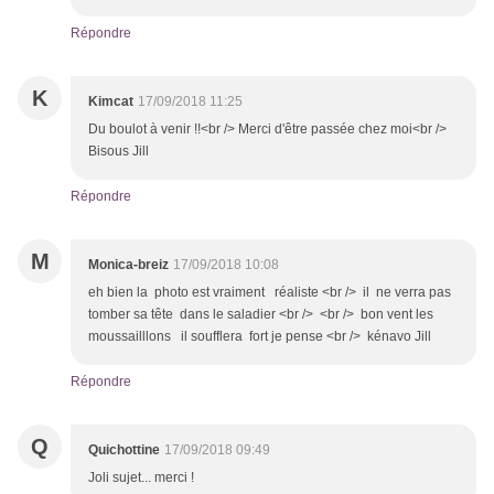
Répondre
K
Kimcat
17/09/2018 11:25
Du boulot à venir !!<br /> Merci d'être passée chez moi<br />
Bisous Jill
Répondre
M
Monica-breiz
17/09/2018 10:08
eh bien la photo est vraiment réaliste <br /> il ne verra pas
tomber sa tête dans le saladier <br /> <br /> bon vent les
moussailllons il soufflera fort je pense <br /> kénavo Jill
Répondre
Q
Quichottine
17/09/2018 09:49
Joli sujet... merci !