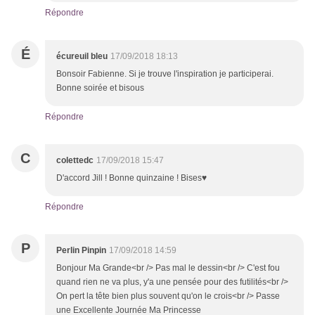
Répondre
É
écureuil bleu
17/09/2018 18:13
Bonsoir Fabienne. Si je trouve l'inspiration je participerai.
Bonne soirée et bisous
Répondre
C
colettedc
17/09/2018 15:47
D'accord Jill ! Bonne quinzaine ! Bises♥
Répondre
P
Perlin Pinpin
17/09/2018 14:59
Bonjour Ma Grande<br /> Pas mal le dessin<br /> C'est fou
quand rien ne va plus, y'a une pensée pour des futilités<br />
On pert la tête bien plus souvent qu'on le crois<br /> Passe
une Excellente Journée Ma Princesse