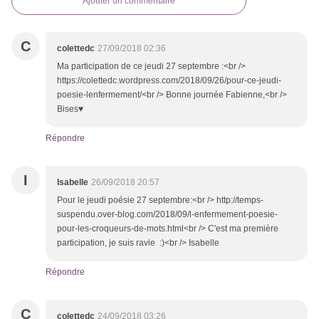
Ajouter un commentaire
C
colettedc
27/09/2018 02:36
Ma participation de ce jeudi 27 septembre :<br />
https://colettedc.wordpress.com/2018/09/26/pour-ce-jeudi-
poesie-lenfermement/<br /> Bonne journée Fabienne,<br />
Bises♥
Répondre
I
Isabelle
26/09/2018 20:57
Pour le jeudi poésie 27 septembre:<br /> http://temps-
suspendu.over-blog.com/2018/09/l-enfermement-poesie-
pour-les-croqueurs-de-mots.html<br /> C'est ma première
participation, je suis ravie :)<br /> Isabelle
Répondre
C
colettedc
24/09/2018 03:26