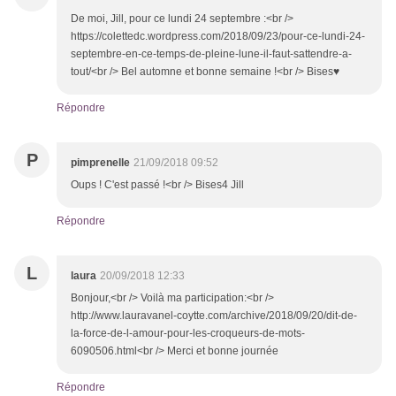
De moi, Jill, pour ce lundi 24 septembre :<br />
https://colettedc.wordpress.com/2018/09/23/pour-ce-lundi-24-
septembre-en-ce-temps-de-pleine-lune-il-faut-sattendre-a-
tout/<br /> Bel automne et bonne semaine !<br /> Bises♥
Répondre
P
pimprenelle
21/09/2018 09:52
Oups ! C'est passé !<br /> Bises4 Jill
Répondre
L
laura
20/09/2018 12:33
Bonjour,<br /> Voilà ma participation:<br />
http://www.lauravanel-coytte.com/archive/2018/09/20/dit-de-
la-force-de-l-amour-pour-les-croqueurs-de-mots-
6090506.html<br /> Merci et bonne journée
Répondre