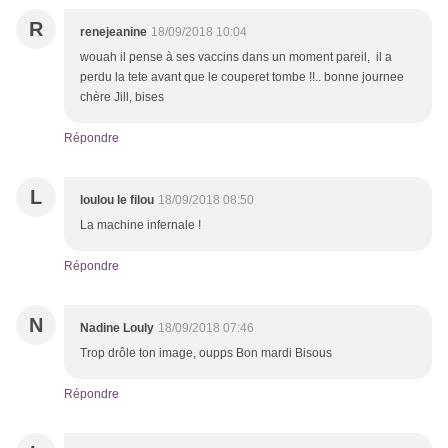
R
renejeanine
18/09/2018 10:04
wouah il pense à ses vaccins dans un moment pareil, il a
perdu la tete avant que le couperet tombe !!.. bonne journee
chère Jill, bises
Répondre
L
loulou le filou
18/09/2018 08:50
La machine infernale !
Répondre
N
Nadine Louly
18/09/2018 07:46
Trop drôle ton image, oupps Bon mardi Bisous
Répondre