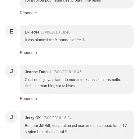
voilà voilou pour jeudi c'est programmé bises
Répondre
E
Eki eder
17/09/2018 18:46
à vos plumes!<br /> bonne soirée Jill
Répondre
J
Jeanne Fadosi
17/09/2018 18:45
C'est noté, je vais faire de mon mieux aussi et transmettre
l'info sur mon blog<br /> bises
Répondre
J
Jerry OX
17/09/2018 18:24
Bonjour Jill Bill, l'inspiration est maritime en ce beau lundi 17
septembre: hissez haut !!