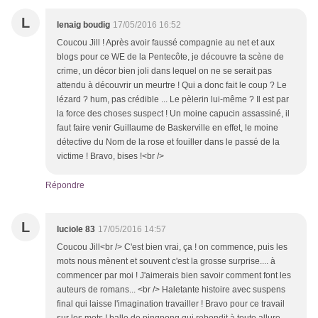
L
lenaig boudig
17/05/2016 16:52
Coucou Jill ! Après avoir faussé compagnie au net et aux
blogs pour ce WE de la Pentecôte, je découvre ta scène de
crime, un décor bien joli dans lequel on ne se serait pas
attendu à découvrir un meurtre ! Qui a donc fait le coup ? Le
lézard ? hum, pas crédible ... Le pèlerin lui-même ? Il est par
la force des choses suspect ! Un moine capucin assassiné, il
faut faire venir Guillaume de Baskerville en effet, le moine
détective du Nom de la rose et fouiller dans le passé de la
victime ! Bravo, bises !<br />
Répondre
L
luciole 83
17/05/2016 14:57
Coucou Jill<br /> C'est bien vrai, ça ! on commence, puis les
mots nous mènent et souvent c'est la grosse surprise.... à
commencer par moi ! J'aimerais bien savoir comment font les
auteurs de romans... <br /> Haletante histoire avec suspens
final qui laisse l'imagination travailler ! Bravo pour ce travail