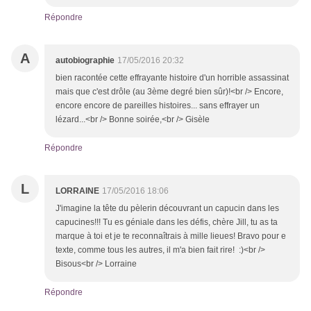
Répondre
A
autobiographie
17/05/2016 20:32
bien racontée cette effrayante histoire d'un horrible assassinat
mais que c'est drôle (au 3ème degré bien sûr)!<br /> Encore,
encore encore de pareilles histoires... sans effrayer un
lézard...<br /> Bonne soirée,<br /> Gisèle
Répondre
L
LORRAINE
17/05/2016 18:06
J'imagine la tête du pèlerin découvrant un capucin dans les
capucines!!! Tu es géniale dans les défis, chère Jill, tu as ta
marque à toi et je te reconnaîtrais à mille lieues! Bravo pour e
texte, comme tous les autres, il m'a bien fait rire! :)<br />
Bisous<br /> Lorraine
Répondre