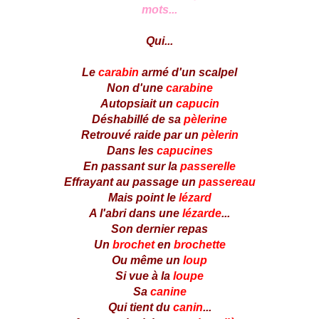
mots...
Qui...
Le
carabin
armé d'un scalpel
Non d'une
carabine
Autopsiait un
capucin
Déshabillé de sa
pèlerine
Retrouvé raide par un
pèlerin
Dans les
capucines
En passant sur la
passerelle
Effrayant au passage un
passereau
Mais point le
lézard
A l'abri dans une
lézarde
...
Son dernier repas
Un
brochet
en
brochette
Ou même un
loup
Si vue à la
loupe
Sa
canine
Qui tient du
canin
...