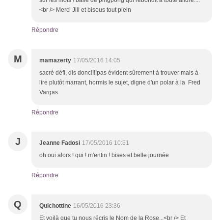
sur les mots ! balle de pingpong qui rebondit à toute allure....
<br /> Merci Jill et bisous tout plein
Répondre
M
mamazerty
17/05/2016 14:05
sacré défi, dis donc!!!!pas évident sûrement à trouver mais à
lire plutôt marrant, hormis le sujet, digne d'un polar à la Fred
Vargas
Répondre
J
Jeanne Fadosi
17/05/2016 10:51
oh oui alors ! qui ! m'enfin ! bises et belle journée
Répondre
Q
Quichottine
16/05/2016 23:36
Et voilà que tu nous récris le Nom de la Rose...<br /> Et