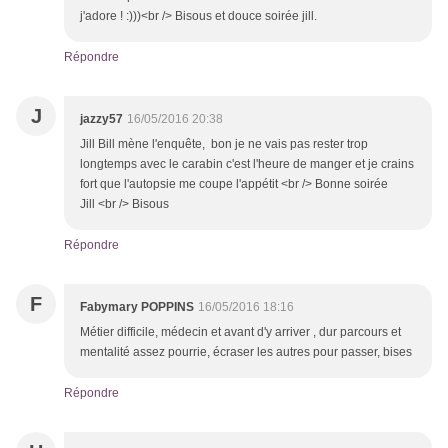
j'adore ! :)))<br /> Bisous et douce soirée jill.
Répondre
J
jazzy57
16/05/2016 20:38
Jill Bill mène l'enquête, bon je ne vais pas rester trop
longtemps avec le carabin c'est l'heure de manger et je crains
fort que l'autopsie me coupe l'appétit <br /> Bonne soirée
Jill <br /> Bisous
Répondre
F
Fabymary POPPINS
16/05/2016 18:16
Métier difficile, médecin et avant d'y arriver , dur parcours et
mentalité assez pourrie, écraser les autres pour passer, bises
Répondre