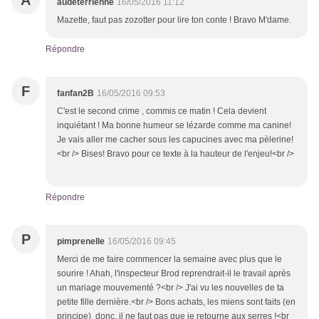
A
audeterrienne
16/05/2016 11:12
Mazette, faut pas zozotter pour lire ton conte ! Bravo M'dame.
Répondre
F
fanfan2B
16/05/2016 09:53
C'est le second crime , commis ce matin ! Cela devient
inquiétant ! Ma bonne humeur se lézarde comme ma canine!
Je vais aller me cacher sous les capucines avec ma pèlerine!
<br /> Bises! Bravo pour ce texte à la hauteur de l'enjeu!<br />
Répondre
P
pimprenelle
16/05/2016 09:45
Merci de me faire commencer la semaine avec plus que le
sourire ! Ahah, l'inspecteur Brod reprendrait-il le travail après
un mariage mouvementé ?<br /> J'ai vu les nouvelles de ta
petite fille dernière.<br /> Bons achats, les miens sont faits (en
principe) donc, il ne faut pas que je retourne aux serres !<br