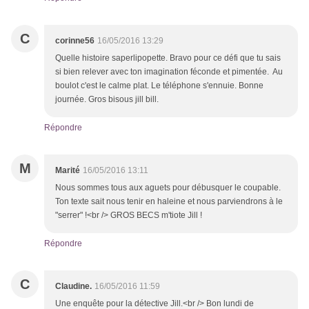
C
corinne56
16/05/2016 13:29
Quelle histoire saperlipopette. Bravo pour ce défi que tu sais
si bien relever avec ton imagination féconde et pimentée. Au
boulot c'est le calme plat. Le téléphone s'ennuie. Bonne
journée. Gros bisous jill bill.
Répondre
M
Marité
16/05/2016 13:11
Nous sommes tous aux aguets pour débusquer le coupable.
Ton texte sait nous tenir en haleine et nous parviendrons à le
"serrer" !<br /> GROS BECS m'tiote Jill !
Répondre
C
Claudine.
16/05/2016 11:59
Une enquête pour la détective Jill.<br /> Bon lundi de