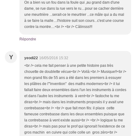
On a bien vu un fou dans la foule qui ,au grand dam d'une
dame, se rue dans la rue vers le ru....pour se cacher derrière
une meurtrière ...serait-ce le meurtrier ...ce mâle qui a du mal
à se faire la malle....l'histoire suit son cours...c'est une course
contre la montre....<br /> <br /> Câlinsss!!!
Répondre
Y
yeodi22
16/05/2016 15:32
<br /> cela me fait penser à une petite histoire pas très
chouette de doublette vécue<br /> Voilà:<br /> Musique!!<br />
mon grand fils de 55 ans a été dans les premiers à essuyer
les plâtres de l'"invention" des maths modernes<br /> il lui
fallait faire deux ensembles dans l'un les instruments à cordes
et dans l'autre les instruments à vent<br /> fastoche tu me
diras<br /> mais dans les instruments proposés il y avait une
contrebasse<br /> <br /> que fait mon fils: il place cette
fameuse contrebasse dans les deux ensembles puisque que
la contrebasse à vent existe aussi<br /> <br /> logique tu me
diras<br /> mais pas pour le prof qui ignorait l'existence de ce
gros machin en cuivre qui colle colle un gros zéro<br />