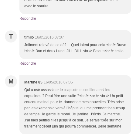
et un beau crime en rime ! merci de ta participation <br />
avec le sourire
Répondre
T
timilo
16/05/2016 07:07
Joliment relevé de ce défi ... Quel talent pour cela <br /> Bravo
!<br /> Bon et doux Lundi JILL BILL <br /> Bisous<br /> timilo
Répondre
M
Martine 85
16/05/2016 07:05
Qui a osé assassiner le ccapucin et souiller ainsi les
capucines ? Peut être une suite ?<br /> <br /> <br /> Un petit
coucou matinal pour te donner de mes nouvelles. Très prise
par les examens divers à l’hôpital qui me prennent beaucoup
de temps. Je garde le moral. Je jardine. J’écris. Je marche.
J’ai mes petites filles jusqu’à ce soir. Je serais fixée sur mon
traitement début juin qui pourra commencer. Belle semaine.