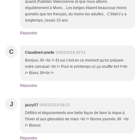
quand j'habitais Valencienne et que nous allions
régulièrement à Mons... Les belges étaient beaucoup moins
guindés que les français, du moins les adultes... C'était il y a
longtemps, j'avais 10 ans
Répondre
C
Claudine/canelle
04/03/2019 09:51
Bonjour Jill <br /> Et oui c'est en ce moment qu'on prépare
notre carnaval <br /> Pour le printemps ici ça souffle fort !!<br
/> Bises Jill<br />
Répondre
J
jazzy57
04/03/2019 09:23
Défilés et déguisements une belle façon de faire la nique à
l'hiver et aux giboulées de mars <br /> Bonne journée Jill <br
/> Bisous
Répondre