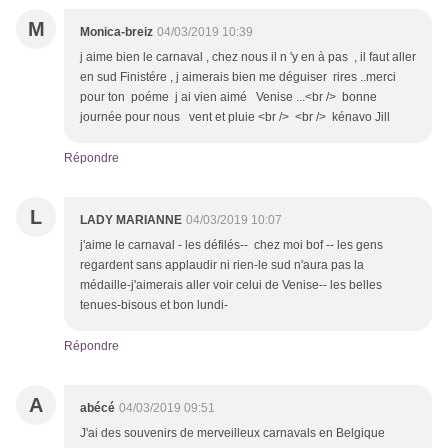
M
Monica-breiz
04/03/2019 10:39
j aime bien le carnaval , chez nous il n 'y en à pas , il faut aller
en sud Finistére , j aimerais bien me déguiser rires ..merci
pour ton poéme j ai vien aimé Venise ...<br /> bonne
journée pour nous vent et pluie <br /> <br /> kénavo Jill
Répondre
L
LADY MARIANNE
04/03/2019 10:07
j'aime le carnaval - les défilés-- chez moi bof -- les gens
regardent sans applaudir ni rien-le sud n'aura pas la
médaille-j'aimerais aller voir celui de Venise-- les belles
tenues-bisous et bon lundi-
Répondre
A
abécé
04/03/2019 09:51
J'ai des souvenirs de merveilleux carnavals en Belgique