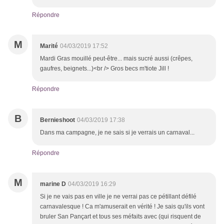
Répondre
M
Marité
04/03/2019 17:52
Mardi Gras mouillé peut-être... mais sucré aussi (crêpes,
gaufres, beignets...)<br /> Gros becs m'tiote Jill !
Répondre
B
Bernieshoot
04/03/2019 17:38
Dans ma campagne, je ne sais si je verrais un carnaval...
Répondre
M
marine D
04/03/2019 16:29
Si je ne vais pas en ville je ne verrai pas ce pétillant défilé
carnavalesque ! Ca m'amuserait en vérité ! Je sais qu'ils vont
bruler San Pançart et tous ses méfaits avec (qui risquent de