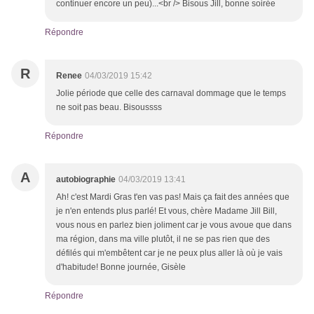
continuer encore un peu)...<br /> Bisous Jill, bonne soirée
Répondre
R
Renee
04/03/2019 15:42
Jolie période que celle des carnaval dommage que le temps
ne soit pas beau. Bisoussss
Répondre
A
autobiographie
04/03/2019 13:41
Ah! c'est Mardi Gras t'en vas pas! Mais ça fait des années que
je n'en entends plus parlé! Et vous, chère Madame Jill Bill,
vous nous en parlez bien joliment car je vous avoue que dans
ma région, dans ma ville plutôt, il ne se pas rien que des
défilés qui m'embêtent car je ne peux plus aller là où je vais
d'habitude! Bonne journée, Gisèle
Répondre