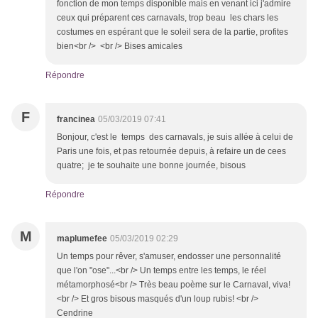
fonction de mon temps disponible mais en venant ici j'admire
ceux qui préparent ces carnavals, trop beau les chars les
costumes en espérant que le soleil sera de la partie, profites
bien<br /> <br /> Bises amicales
Répondre
F
francinea
05/03/2019 07:41
Bonjour, c'est le temps des carnavals, je suis allée à celui de
Paris une fois, et pas retournée depuis, à refaire un de cees
quatre; je te souhaite une bonne journée, bisous
Répondre
M
maplumefee
05/03/2019 02:29
Un temps pour rêver, s'amuser, endosser une personnalité
que l'on "ose"...<br /> Un temps entre les temps, le réel
métamorphosé<br /> Très beau poème sur le Carnaval, viva!
<br /> Et gros bisous masqués d'un loup rubis! <br />
Cendrine