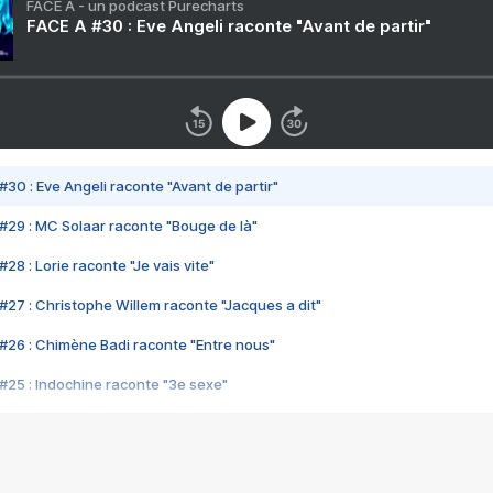
FACE A - un podcast Purecharts
FACE A #30 : Eve Angeli raconte "Avant de partir"
#30 : Eve Angeli raconte "Avant de partir"
#29 : MC Solaar raconte "Bouge de là"
28 : Lorie raconte "Je vais vite"
#27 : Christophe Willem raconte "Jacques a dit"
#26 : Chimène Badi raconte "Entre nous"
#25 : Indochine raconte "3e sexe"
#24 : Zaho raconte "C'est chelou"
#23 : Patrick Bruel raconte "Au café des délices"