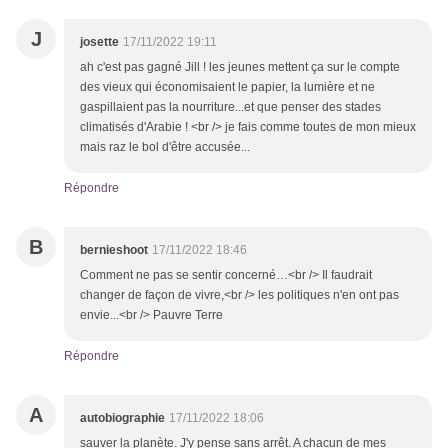
J
josette
17/11/2022 19:11
ah c'est pas gagné Jill ! les jeunes mettent ça sur le compte
des vieux qui économisaient le papier, la lumière et ne
gaspillaient pas la nourriture...et que penser des stades
climatisés d'Arabie ! <br /> je fais comme toutes de mon mieux
mais raz le bol d'être accusée...
Répondre
B
bernieshoot
17/11/2022 18:46
Comment ne pas se sentir concerné…<br /> Il faudrait
changer de façon de vivre,<br /> les politiques n'en ont pas
envie...<br /> Pauvre Terre
Répondre
A
autobiographie
17/11/2022 18:06
sauver la planète. J'y pense sans arrêt. A chacun de mes