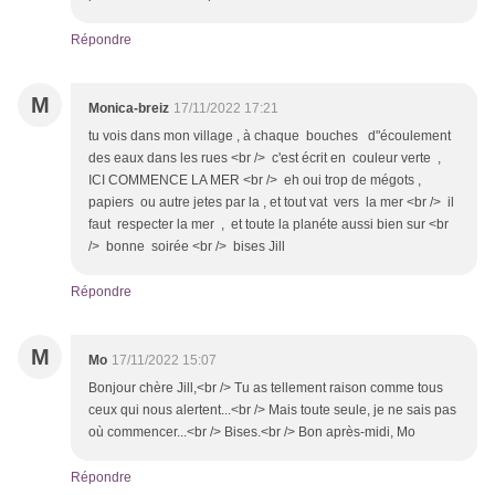
Répondre
M
Monica-breiz
17/11/2022 17:21
tu vois dans mon village , à chaque bouches d"écoulement
des eaux dans les rues <br /> c'est écrit en couleur verte ,
ICI COMMENCE LA MER <br /> eh oui trop de mégots ,
papiers ou autre jetes par la , et tout vat vers la mer <br /> il
faut respecter la mer , et toute la planéte aussi bien sur <br
/> bonne soirée <br /> bises Jill
Répondre
M
Mo
17/11/2022 15:07
Bonjour chère Jill,<br /> Tu as tellement raison comme tous
ceux qui nous alertent...<br /> Mais toute seule, je ne sais pas
où commencer...<br /> Bises.<br /> Bon après-midi, Mo
Répondre