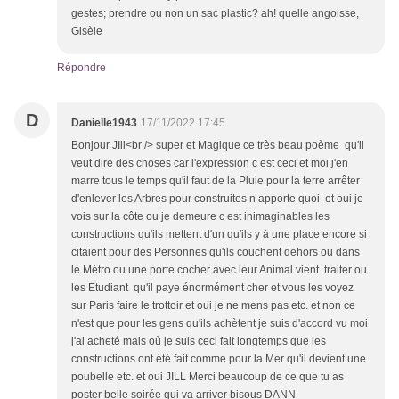
gestes; prendre ou non un sac plastic? ah! quelle angoisse,
Gisèle
Répondre
D
Danielle1943
17/11/2022 17:45
Bonjour JIll<br /> super et Magique ce très beau poème qu'il
veut dire des choses car l'expression c est ceci et moi j'en
marre tous le temps qu'il faut de la Pluie pour la terre arrêter
d'enlever les Arbres pour construites n apporte quoi et oui je
vois sur la côte ou je demeure c est inimaginables les
constructions qu'ils mettent d'un qu'ils y à une place encore si
citaient pour des Personnes qu'ils couchent dehors ou dans
le Métro ou une porte cocher avec leur Animal vient traiter ou
les Etudiant qu'il paye énormément cher et vous les voyez
sur Paris faire le trottoir et oui je ne mens pas etc. et non ce
n'est que pour les gens qu'ils achètent je suis d'accord vu moi
j'ai acheté mais où je suis ceci fait longtemps que les
constructions ont été fait comme pour la Mer qu'il devient une
poubelle etc. et oui JILL Merci beaucoup de ce que tu as
poster belle soirée qui va arriver bisous DANN