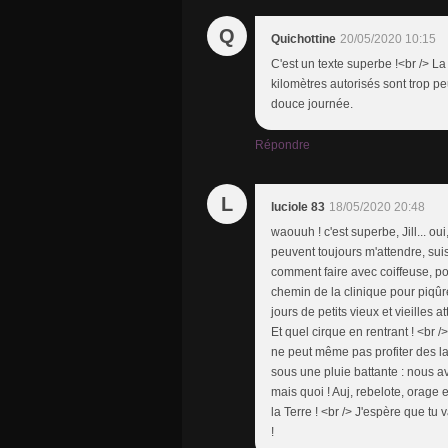
Q
Quichottine
20/05/2020 10:15
C'est un texte superbe !<br /> L
kilomètres autorisés sont trop pe
douce journée.
Répondre
L
luciole 83
18/05/2020 20:48
waouuh ! c'est superbe, Jill... ou
peuvent toujours m'attendre, su
comment faire avec coiffeuse, po
chemin de la clinique pour piqûr
jours de petits vieux et vieilles 
Et quel cirque en rentrant ! <br
ne peut même pas profiter des la
sous une pluie battante : nous avo
mais quoi ! Auj, rebelote, orage
la Terre ! <br /> J'espère que t
!