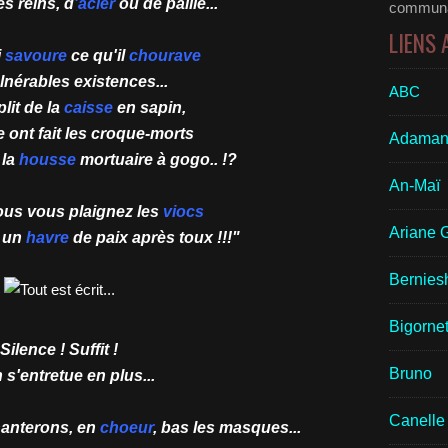
s reins, d
'acier
ou de paille...
communau
LIENS
i
savoure
ce qu'il
chourave
nérables existences...
ABC
plit de la
caisse
en sapin,
 ont fait les croque-morts
Adaman
 la
housse
mortuaire à gogo.. !?
An-Maï
ous vous plaignez les
viocs
Ariane 
 un
havre
de paix après toux !!!"
Bernies
Bigornet
Silence ! Suffit !
Bruno
 s'entretue en plus...
Canelle
hanterons, en
choeur
, bas les masques...