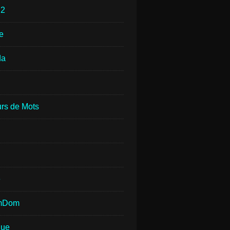
e
2
e
da
rs de Mots
e
mDom
que