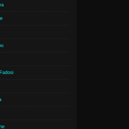
ea
ne
ou
Fadosi
a
rne