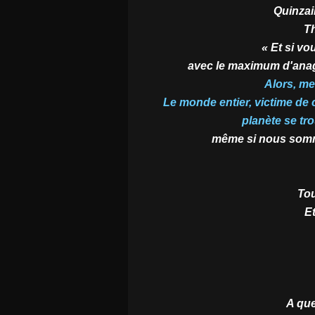
Quinzai
Th
« Et si vo
avec le maximum d'anag
Alors, me
Le monde entier, victime de 
planète se tro
même si nous somme
Tou
Et
A que