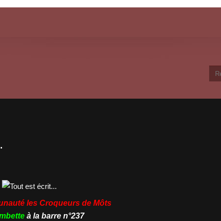
.
unauté les
Croqueurs de Môts
ambette
à la barre n°237