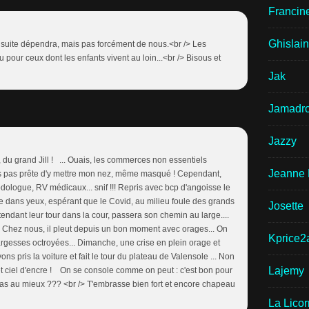
Francin
Ghislai
a suite dépendra, mais pas forcément de nous.<br /> Les
u pour ceux dont les enfants vivent au loin...<br /> Bisous et
Jak
Jamadr
Jazzy
i, du grand Jill ! ... Ouais, les commerces non essentiels
Jeanne 
is pas prête d'y mettre mon nez, même masqué ! Cependant,
dologue, RV médicaux... snif !!! Repris avec bcp d'angoisse le
e dans yeux, espérant que le Covid, au milieu foule des grands
Josette
attendant leur tour dans la cour, passera son chemin au large....
 /> Chez nous, il pleut depuis un bon moment avec orages... On
Kprice2
rgesses octroyées... Dimanche, une crise en plein orage et
ns pris la voiture et fait le tour du plateau de Valensole ... Non
Lajemy
 et ciel d'encre ! On se console comme on peut : c'est bon pour
u vas au mieux ??? <br /> T'embrasse bien fort et encore chapeau
La Lico