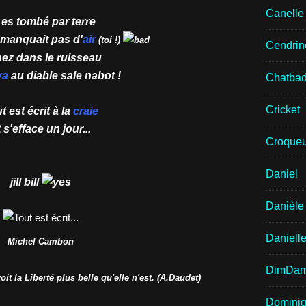
Canell
 es tombé par terre
 manquait pas d'
air
(toi !)
Cendrin
nez dans le ruisseau
va
au diable sale nabot !
Chatba
Cricket
t est écrit à la
craie
 s'efface un jour...
Croqueu
Daniel
jill bill
Danièle
Daniell
Michel Cambon
DimDa
it la Liberté plus belle qu'elle n'est. (A.Daudet)
Domini