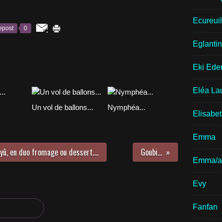
Ecureui
epost
0
Eglantin
Eki Ede
Eléa La
Un vol de ballons...
Nymphéa...
Elisabe
Emma
yû, en duo fromage ou dessert....
Goubi...
Emma/a
Evy
Fanfan