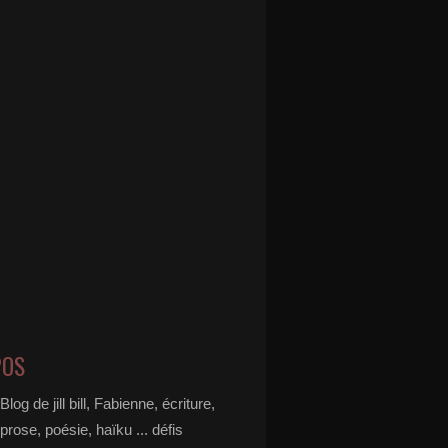
POS
Blog de jill bill, Fabienne, écriture,
prose, poésie, haïku ... défis