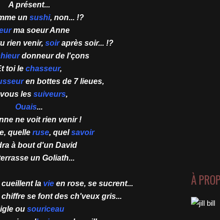
A présent...
omme un
sushi
, non... !?
eur
ma soeur Anne
tu rien venir,
soir
après soir... !?
hieur
donneur de l'çons
t toi le
chasseur
,
usseur
en bottes de 7 lieues,
 vous les
suiveurs
,
Ouais
...
ne ne voit rien venir !
e, quelle
ruse
, quel
savoir
dra à bout d'un David
terrasse un Goliath...
À PRO
cueillent la
vie
en rose, se sucrent...
chiffre se font des ch'veux gris...
igle ou
souriceau