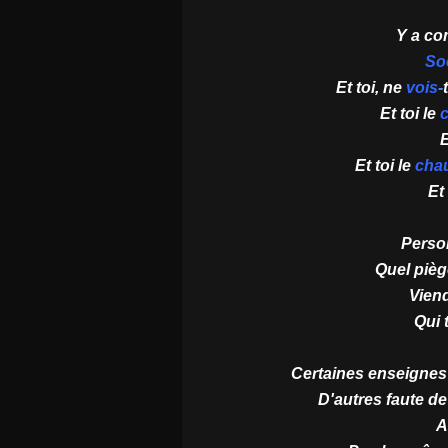
Y a c
So
Et toi, ne
vois
-
Et toi le
c
E
Et toi le
cha
Et
Person
Quel pièg
Vien
Qui 
Certaines enseignes 
D'autres faute de 
A