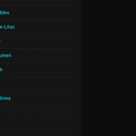
lbleu
e-Lilas
r
ureen
th
linea