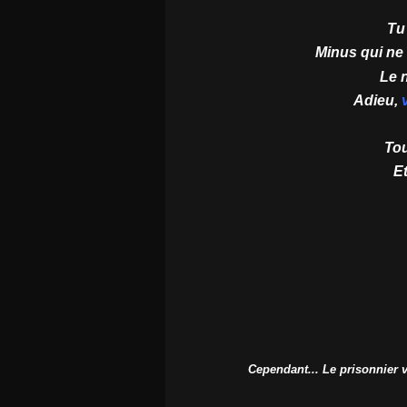
Tu
Minus qui ne
Le 
Adieu,
Tou
Et
Cependant... Le prisonnier vo