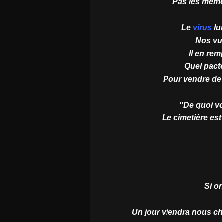
Pas les même
Le
virus
lu
Nos vul
Il en rem
Quel pacte
Pour vendre de
"De quoi v
Le cimetière est
Si on
Un jour viendra nous c