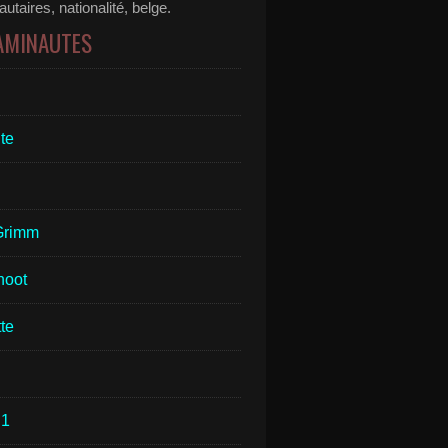
taires, nationalité, belge.
 AMINAUTES
te
Grimm
hoot
te
1