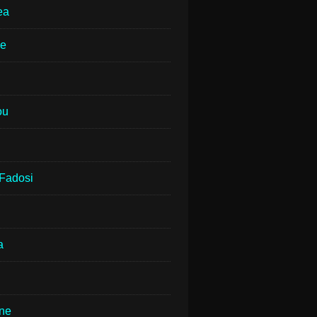
ea
ne
ou
Fadosi
a
rne