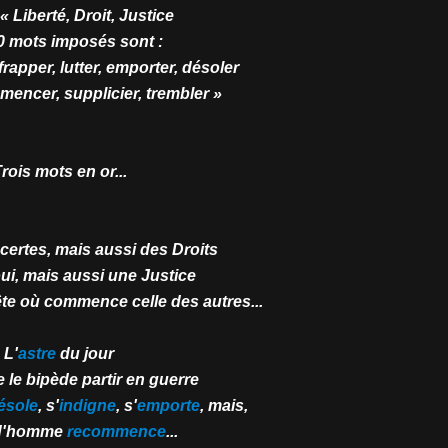
 Liberté, Droit, Justice
0 mots imposés sont :
frapper, lutter, emporter, désoler
mencer, supplicier, trembler »
rois mots en or...
certes, mais aussi des Droits
oui, mais aussi une Justice
ête où commence celle des autres...
L'
astre
du jour
e le bipède partir en guerre
ésole
, s'
indigne
, s'
emporte
, mais,
 d'homme
recommence
...