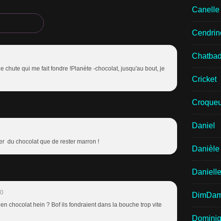
Canell
Cendrin
Chatba
ne chute qui me fait fondre !Planète -chocolat, jusqu'au bout, je
Cricket
Croqueu
Daniel
ter du chocolat que de rester marron !
Danièle
Daniell
40
DimDa
nt en chocolat hein ? Bof ils fondraient dans la bouche trop vite
Domini