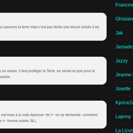
Francin
Ghislai
ui sauvons la terre mais c'est pas facile une douce soirée à toi
Jak
Jamadr
Jazzy
u as raison, il faut protéger la Terre, ne serait-ce que pour le
Jeanne 
soirée.
Josette
Kprice2
re est mise à si rude épreuve <br /> on se demande comment
Lajemy
<br /> bonne soirée JILL
La Lico