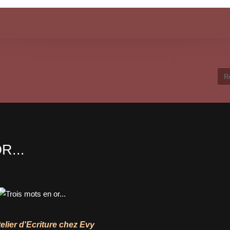
R...
telier d'Ecriture chez
Evy