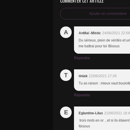
COMMENTER CET ARTICLE
Ajouter un commentaire
A
AnMaï -Mistic
24/06/2021 22:56
Du sérieux, plein de vérités et u
me battrai pour toi !Bisous
Répondre
T
tiniak
22/06/2021 17:26
Tu as raison : mieux vaut boulot
Répondre
E
Eglantine-Lilas
21/06/2021 18:
trois mots en or ...et si ils étaie
!bisous