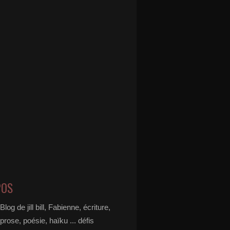
POS
Blog de jill bill, Fabienne, écriture,
prose, poésie, haïku ... défis