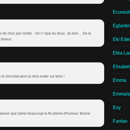
Ecureui
Eglantin
as de choc par contre ..<br /> Que du doux , du bon ... De la
Eki Ede
> bisous
Eléa La
Elisabe
le chocolat alors je dois rester sur terre !
Emma
Emma/a
Evy
t j'avoue que j'aime beaucoup la fin pleine d'humour. Bonne
Fanfan