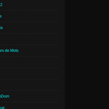
e
2
e
da
rs de Mots
e
mDom
que