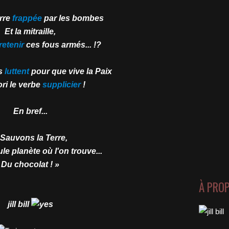
rre
frappée
par les bombes
Et la mitraille,
retenir
ces fous armés... !?
es
luttent
pour que vive la Paix
ori le verbe
supplicier
!
En bref...
 Sauvons la Terre,
ule planète où l'on trouve...
Du chocolat ! »
À PRO
jill bill