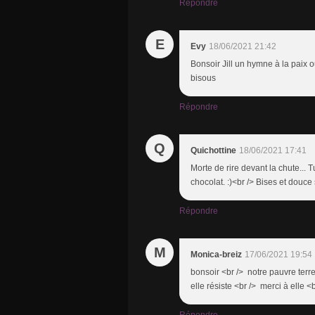
Répondre
E
Evy
18/06/2021 21:42
Bonsoir Jill un hymne à la paix o
bisous
Répondre
Q
Quichottine
18/06/2021 17:41
Morte de rire devant la chute... T
chocolat. :)<br /> Bises et douce 
Répondre
M
Monica-breiz
17/06/2021 19:54
bonsoir <br /> notre pauvre ter
elle résiste <br /> merci à elle 
Répondre