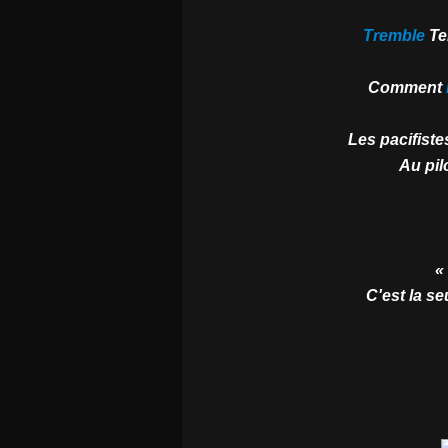
Tremble
Te
Comment
Les pacifist
Au pil
«
C'est la se