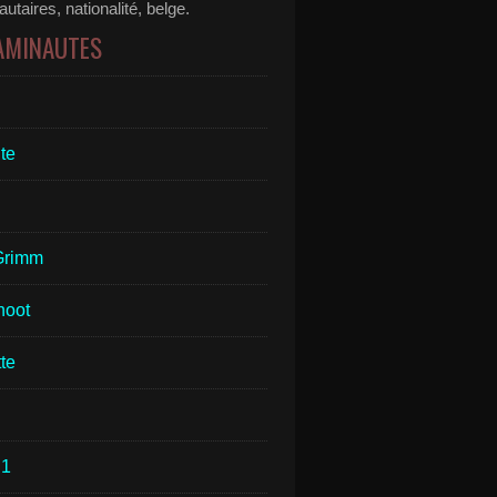
taires, nationalité, belge.
 AMINAUTES
te
Grimm
hoot
te
1