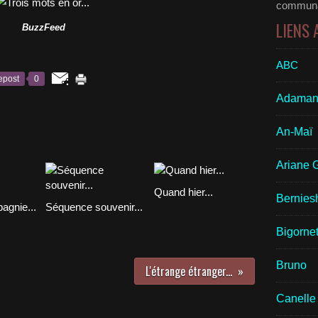
communau
LIENS
BuzzFeed
ABC
epost
0
Adaman
An-Maï
Ariane 
Quand hier...
Bernies
agnie...
Séquence souvenir...
Bigornet
Bruno
L'étrange étranger...
Canelle