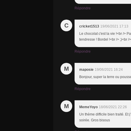
Répondre
C
cricket1513
19/06/2021 17:13
Le chocolat c'est la vie !<br /> P
tendresse ! Bordel !<br /> ;)<br /
Répondre
M
maposie
19/06/2021 16:24
Bonjour, super la terre ou pousse 
Répondre
M
MemeYoyo
18/06/2021 22:26
Un thème difficile bien traité. E
soirée. Gros bisous