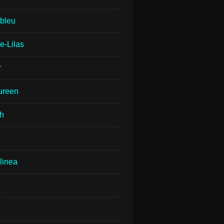
lbleu
e-Lilas
r
ureen
th
linea