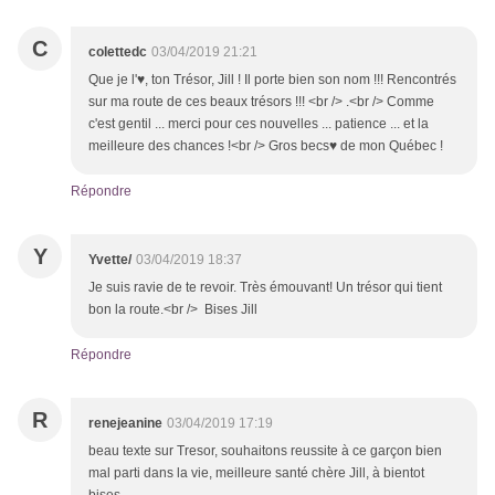
C
colettedc
03/04/2019 21:21
Que je l'♥, ton Trésor, Jill ! Il porte bien son nom !!! Rencontrés
sur ma route de ces beaux trésors !!! <br /> .<br /> Comme
c'est gentil ... merci pour ces nouvelles ... patience ... et la
meilleure des chances !<br /> Gros becs♥ de mon Québec !
Répondre
Y
Yvette/
03/04/2019 18:37
Je suis ravie de te revoir. Très émouvant! Un trésor qui tient
bon la route.<br /> Bises Jill
Répondre
R
renejeanine
03/04/2019 17:19
beau texte sur Tresor, souhaitons reussite à ce garçon bien
mal parti dans la vie, meilleure santé chère Jill, à bientot