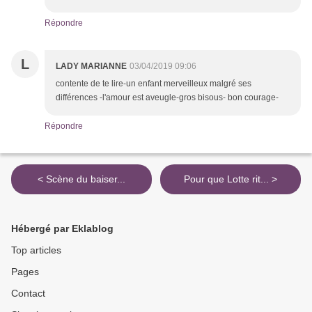
Répondre
L
LADY MARIANNE
03/04/2019 09:06
contente de te lire-un enfant merveilleux malgré ses
différences -l'amour est aveugle-gros bisous- bon courage-
Répondre
< Scène du baiser...
Pour que Lotte rit... >
Hébergé par Eklablog
Top articles
Pages
Contact