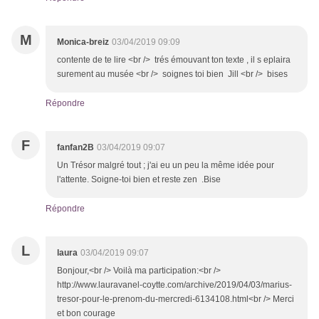
M
Monica-breiz
03/04/2019 09:09
contente de te lire <br /> trés émouvant ton texte , il s eplaira
surement au musée <br /> soignes toi bien Jill <br /> bises
Répondre
F
fanfan2B
03/04/2019 09:07
Un Trésor malgré tout ; j'ai eu un peu la même idée pour
l'attente. Soigne-toi bien et reste zen .Bise
Répondre
L
laura
03/04/2019 09:07
Bonjour,<br /> Voilà ma participation:<br />
http://www.lauravanel-coytte.com/archive/2019/04/03/marius-
tresor-pour-le-prenom-du-mercredi-6134108.html<br /> Merci
et bon courage