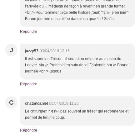
dit maintes fois pour arriver toute reposée au moment de
l'arrivée du ... médecin de façon à revenir en grande forme!
<br /> Pour terminer cette belle histoire (oui!) "famille en joie"!
Bonne journée ensoleillée dans mon quartier! Gisèle
Répondre
J
jazzy57
03/04/2019 12:15
Il est super ton Trésor , il sera bien entouré au musée du
Louvre .<br /> Prends bien soin de toi Fabienne <br /> Bonne
journée <br /> Bisous
Répondre
C
chatondaniel
03/04/2019 11:26
Le chirurgien n'est-il pas souvent un trésor qui redonne vie et
permet de tenir le coup.
Répondre