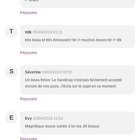
/> Bises
Répondre
T
ttilk
05/04/2019 01:11
très beau et très émouvant <br /> muchos besos<br /> tilk
Répondre
S
Séverine
04/04/2019 06:55
Un beau trésor. Le handicap n'est pas facilement accepté
encore de nos jours. J'écris sur le sujet en ce moment.
Répondre
E
Evy
03/04/2019 22:02
Magnifique douce soirée à toi ma Jill bisous
Répondre