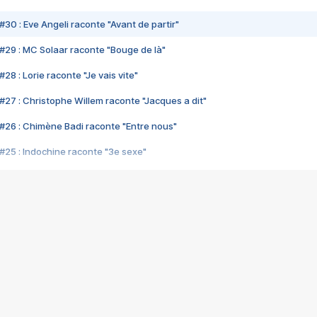
#30 : Eve Angeli raconte "Avant de partir"
#29 : MC Solaar raconte "Bouge de là"
28 : Lorie raconte "Je vais vite"
#27 : Christophe Willem raconte "Jacques a dit"
#26 : Chimène Badi raconte "Entre nous"
#25 : Indochine raconte "3e sexe"
#24 : Zaho raconte "C'est chelou"
#23 : Patrick Bruel raconte "Au café des délices"
#22 : Kyo raconte "Le chemin"
#21 : Nolwenn Leroy raconte "Cassé"
#20 : Patrick Hernandez raconte "Born to be alive"
#19 : Lorie raconte "Près de moi"