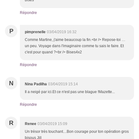
bises
Répondre
P
pimprenelle
03/04/2019 16:32
Comme Martine, j'aime beaucoup la fin.<br /> Repose-toi …
un peu. Voyage dans l'imaginaire comme tu sais le faire. Et
c'est pour quand ?<br /> Bises4x2
Répondre
N
Nina Padilha
03/04/2019 15:14
Il a neigé par ici.Et ce n'est pas une blague !Mazette...
Répondre
R
Renee
03/04/2019 15:09
Un trèsor très touchant....Bon courage pour ton opération gros
bisous Jill