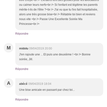
être choyé<br /> Certains font des gosses pour les allocations
ou calmer leurs nerfs<br /> Si l'enfant est légitime les parents
mérite-t-ils de l'être ?<br /> J'ai vu que tu t'es fait hospitalisée,
alors une très grosse bise<br /> Rétablie toi bien et reviens
nous vite <br /> Passe Une Excellente Soirée Ma
Princesse<br />
Répondre
M
midolu
09/04/2019 20:00
J'en rajoute une ... Et puis une deuxième ! <br /> Bonne
soirée, Jill.
Répondre
A
abécé
09/04/2019 18:04
Une bise amicale en passant par chez toi...
Répondre