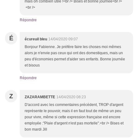
mais oh combien utile !<br /> Bises et bonne journée<br />
<br />
Répondre
É
écureuil bleu
14/04/2020 09:07
Bonjour Fabienne. Je préfère faire les choses moi mêmes
alors je n'envie pas ceux qui ont des domestiques, mais un
peu d'économies permet d'aider ses enfants. Bonne journée
et bisous
Répondre
Z
ZAZARAMBETTE
14/04/2020 08:23
D'accord avec les commentaires précédent, TROP d'argent
représente le pouvoir, mais il en faut tout de même un peu
pour vivre, même si cette expression française est encore
employée :"Plaie d'argent n'est pas mortelle".<br /> Bises et
bon mardi Jill