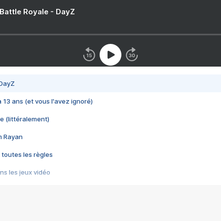
 Battle Royale - DayZ
 DayZ
 a 13 ans (et vous l'avez ignoré)
e (littéralement)
im Rayan
 toutes les règles
s les jeux vidéo
us choquant de Rockstar ? - Le scandale BULLY
e plus moche de Steam