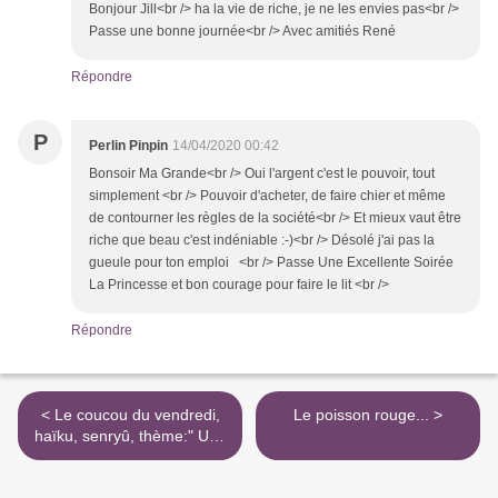
Bonjour Jill<br /> ha la vie de riche, je ne les envies pas<br />
Passe une bonne journée<br /> Avec amitiés René
Répondre
P
Perlin Pinpin
14/04/2020 00:42
Bonsoir Ma Grande<br /> Oui l'argent c'est le pouvoir, tout
simplement <br /> Pouvoir d'acheter, de faire chier et même
de contourner les règles de la société<br /> Et mieux vaut être
riche que beau c'est indéniable :-)<br /> Désolé j'ai pas la
gueule pour ton emploi <br /> Passe Une Excellente Soirée
La Princesse et bon courage pour faire le lit <br />
Répondre
< Le coucou du vendredi,
Le poisson rouge... >
haïku, senryû, thème:" Une
couleur"...