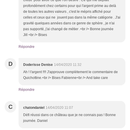
crédit pour avoir ce que l'on désire . Ce qui me déplaît
profondément chez certains pour qui l'argent prime au delà
de toutes les autres valeurs , c'est le mépris affiché pour
celles et ceux qui ne jouent pas dans la même catégorie . J'ai
gravité quelques années dans ce genre de sphère , je n'ai
pas supporté, j'ai changé de métier .<br /> Bonne journée
Jill <br /> Bises
Répondre
D
Doderisse Denise
14/04/2020 11:32
Ah ! l'argent !!!! J'approuve complètement le commentaire de
Quichottine.<br /> Bises Fabienne<br /> And take care
Répondre
C
chatondaniel
14/04/2020 11:07
Défi réussi dans ce château que je ne connais pas ! Bonne
journée. Daniel