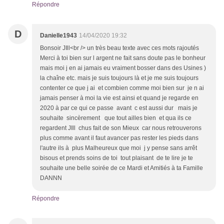
Répondre
D
Danielle1943
14/04/2020 19:32
Bonsoir JIll<br /> un très beau texte avec ces mots rajoutés
Merci à toi bien sur l argent ne fait sans doute pas le bonheur
mais moi j en ai jamais eu vraiment bosser dans des Usines )
la chaîne etc. mais je suis toujours là et je me suis toujours
contenter ce que j ai et combien comme moi bien sur je n ai
jamais penser à moi la vie est ainsi et quand je regarde en
2020 à par ce qui ce passe avant c est aussi dur mais je
souhaite sincèrement que tout ailles bien et qua ils ce
regardent JIll chus fait de son Mieux car nous retrouverons
plus comme avant il faut avancer pas rester les pieds dans
l'autre ils à plus Malheureux que moi j y pense sans arrêt
bisous et prends soins de toi tout plaisant de te lire je te
souhaite une belle soirée de ce Mardi et Amitiés à ta Famille
DANNN
Répondre