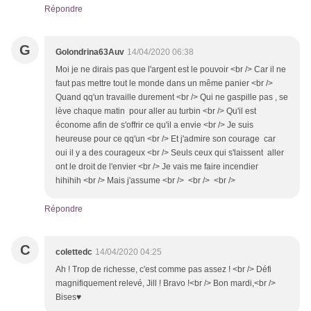
Répondre
G
Golondrina63Auv
14/04/2020 06:38
Moi je ne dirais pas que l'argent est le pouvoir <br /> Car il ne
faut pas mettre tout le monde dans un même panier <br />
Quand qq'un travaille durement <br /> Qui ne gaspille pas , se
lève chaque matin pour aller au turbin <br /> Qu'il est
économe afin de s'offrir ce qu'il a envie <br /> Je suis
heureuse pour ce qq'un <br /> Et j'admire son courage car
oui il y a des courageux <br /> Seuls ceux qui s'laissent aller
ont le droit de l'envier <br /> Je vais me faire incendier
hihihih <br /> Mais j'assume <br /> <br /> <br />
Répondre
C
colettedc
14/04/2020 04:25
Ah ! Trop de richesse, c'est comme pas assez ! <br /> Défi
magnifiquement relevé, Jill ! Bravo !<br /> Bon mardi,<br />
Bises♥