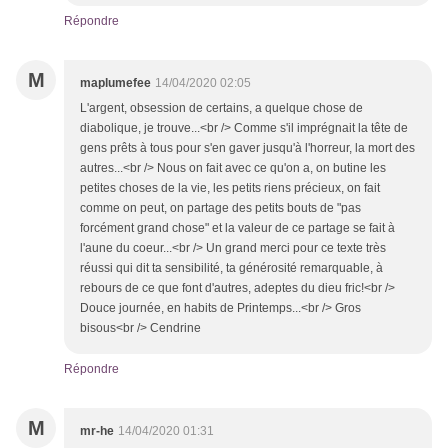
Répondre
M
maplumefee
14/04/2020 02:05
L'argent, obsession de certains, a quelque chose de
diabolique, je trouve...<br /> Comme s'il imprégnait la tête de
gens prêts à tous pour s'en gaver jusqu'à l'horreur, la mort des
autres...<br /> Nous on fait avec ce qu'on a, on butine les
petites choses de la vie, les petits riens précieux, on fait
comme on peut, on partage des petits bouts de "pas
forcément grand chose" et la valeur de ce partage se fait à
l'aune du coeur...<br /> Un grand merci pour ce texte très
réussi qui dit ta sensibilité, ta générosité remarquable, à
rebours de ce que font d'autres, adeptes du dieu fric!<br />
Douce journée, en habits de Printemps...<br /> Gros
bisous<br /> Cendrine
Répondre
M
mr-he
14/04/2020 01:31