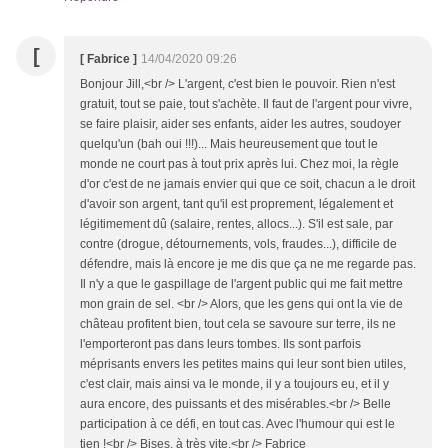
[
[ Fabrice ]
14/04/2020 09:26
Bonjour Jill,<br /> L'argent, c'est bien le pouvoir. Rien n'est
gratuit, tout se paie, tout s'achète. Il faut de l'argent pour vivre,
se faire plaisir, aider ses enfants, aider les autres, soudoyer
quelqu'un (bah oui !!!)... Mais heureusement que tout le
monde ne court pas à tout prix après lui. Chez moi, la règle
d'or c'est de ne jamais envier qui que ce soit, chacun a le droit
d'avoir son argent, tant qu'il est proprement, légalement et
légitimement dû (salaire, rentes, allocs...). S'il est sale, par
contre (drogue, détournements, vols, fraudes...), difficile de
défendre, mais là encore je me dis que ça ne me regarde pas.
Il n'y a que le gaspillage de l'argent public qui me fait mettre
mon grain de sel. <br /> Alors, que les gens qui ont la vie de
château profitent bien, tout cela se savoure sur terre, ils ne
l'emporteront pas dans leurs tombes. Ils sont parfois
méprisants envers les petites mains qui leur sont bien utiles,
c'est clair, mais ainsi va le monde, il y a toujours eu, et il y
aura encore, des puissants et des misérables.<br /> Belle
participation à ce défi, en tout cas. Avec l'humour qui est le
tien !<br /> Bises, à très vite.<br /> Fabrice