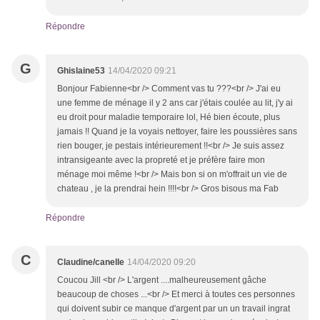
Répondre
G
Ghislaine53
14/04/2020 09:21
Bonjour Fabienne<br /> Comment vas tu ???<br /> J'ai eu
une femme de ménage il y 2 ans car j'étais coulée au lit, j'y ai
eu droit pour maladie temporaire lol, Hé bien écoute, plus
jamais !! Quand je la voyais nettoyer, faire les poussières sans
rien bouger, je pestais intérieurement !!<br /> Je suis assez
intransigeante avec la propreté et je préfère faire mon
ménage moi même !<br /> Mais bon si on m'offrait un vie de
chateau , je la prendrai hein !!!!<br /> Gros bisous ma Fab
Répondre
C
Claudine/canelle
14/04/2020 09:20
Coucou Jill <br /> L'argent ....malheureusement gâche
beaucoup de choses ...<br /> Et merci à toutes ces personnes
qui doivent subir ce manque d'argent par un un travail ingrat