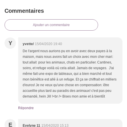
Commentaires
Ajouter un commentaire
Y
yvette/
15/04/2020 19:40
De l'argent nous aurions pu en avoir avec deux payes à la
maison, mais nous avons fait un choix avec mon cher mari:
tout allait pour les animaux, chats en particulier. Cantines,
soins, et refuge voilà où cela allait. Jamais de voyages. J'ai
même fait une expo de tableaux, qui a bien marché et tout
mon bénéfice est allé à un refuge. Et ça se chiffrait en milliers
d'euros! Je ne veux qu'une chose en compensation: être
accueillie plus tard au paradis des animaux! c'est pas peu
demandé, hein Jill !<br /> Bises mon amie et à bientôt
Répondre
E
Evelyne 11
15/04/2020 15:13