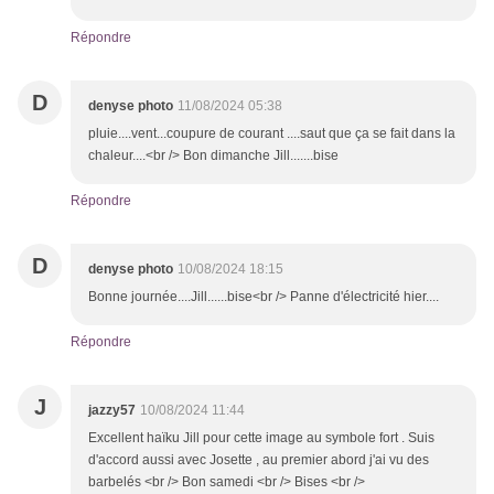
Répondre
D
denyse photo
11/08/2024 05:38
pluie....vent...coupure de courant ....saut que ça se fait dans la
chaleur....<br /> Bon dimanche Jill.......bise
Répondre
D
denyse photo
10/08/2024 18:15
Bonne journée....Jill......bise<br /> Panne d'électricité hier....
Répondre
J
jazzy57
10/08/2024 11:44
Excellent haïku Jill pour cette image au symbole fort . Suis
d'accord aussi avec Josette , au premier abord j'ai vu des
barbelés <br /> Bon samedi <br /> Bises <br />