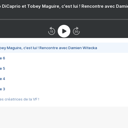
 DiCaprio et Tobey Maguire, c'est lui ! Rencontre avec Dam
bey Maguire, c'est lui ! Rencontre avec Damien Witecka
e 6
e 5
e 4
e 3
s créatrices de la VF !
e 2
e 1