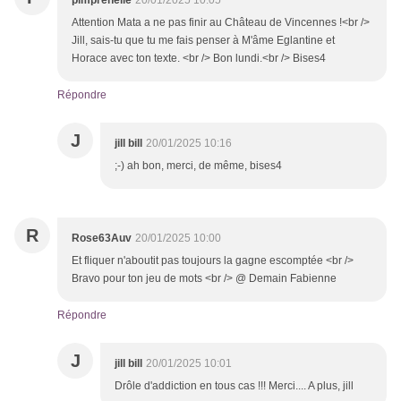
pimprenelle
20/01/2025 10:05
Attention Mata a ne pas finir au Château de Vincennes !<br />
Jill, sais-tu que tu me fais penser à M'âme Eglantine et
Horace avec ton texte. <br /> Bon lundi.<br /> Bises4
Répondre
J
jill bill
20/01/2025 10:16
;-) ah bon, merci, de même, bises4
R
Rose63Auv
20/01/2025 10:00
Et fliquer n'aboutit pas toujours la gagne escomptée <br />
Bravo pour ton jeu de mots <br /> @ Demain Fabienne
Répondre
J
jill bill
20/01/2025 10:01
Drôle d'addiction en tous cas !!! Merci.... A plus, jill