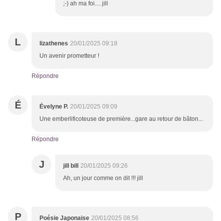
;-) ah ma foi.... jill
L
lizathenes
20/01/2025 09:18
Un avenir prometteur !
Répondre
É
Évelyne P.
20/01/2025 09:09
Une emberlificoteuse de première...gare au retour de bâton...
Répondre
J
jill bill
20/01/2025 09:26
Ah, un jour comme on dit !!! jill
P
Poésie Japonaise
20/01/2025 08:56