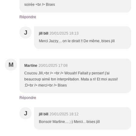
soirée <br /> Bises
Répondre
J
jill bill
20/01/2025 18:13
Merci Jazzy.... on le dirait !! De même, bises jill
M
Martine
20/01/2025 17:08
Coucou Jill,<br /> <br /> Wouah! Fallait y penser! j'ai
beaucoup aimé ton interprétation. Mata a ri! Et moi aussi!
:D<br /> merci<br /> Bises
Répondre
J
jill bill
20/01/2025 18:12
Bonsoir Martine.... ;-) Merci... bises jill