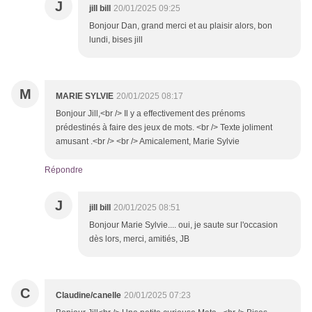
J
jill bill
20/01/2025 09:25
Bonjour Dan, grand merci et au plaisir alors, bon
lundi, bises jill
M
MARIE SYLVIE
20/01/2025 08:17
Bonjour Jill,<br /> Il y a effectivement des prénoms
prédestinés à faire des jeux de mots. <br /> Texte joliment
amusant .<br /> <br /> Amicalement, Marie Sylvie
Répondre
J
jill bill
20/01/2025 08:51
Bonjour Marie Sylvie.... oui, je saute sur l'occasion
dès lors, merci, amitiés, JB
C
Claudine/canelle
20/01/2025 07:23