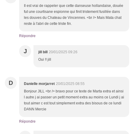
Il est vrai de rappeler que cette danseuse hollandaise, douée
fut une courtisane espionne qui finit tristement fusillée dans
les douves du Chateau de Vincennes. <br /> Mais Mata chat
reste à l'abri de cette triste fin.
Répondre
J
jill bill
20/01/2025 09:26
Oui !! jill
D
Danielle morjarret
20/01/2025 08:55
Bonjour JILL <br /> bravo pour ce texte de Marta extra et ainsi
l autre j ai passer un petit moment extra au moins ce Lundi j ai
tout aimer c est tout simplement extra des bisous de ce lundi
DANN Mercie
Répondre