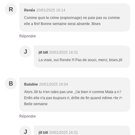
R
Renée
20/01/2025 16:14
Comme quoi le crime (espionnage) ne paie pas vu comme
elle a fini! Bonne semaine serai absente. Bises
Répondre
J
jill bill
20/01/2025 16:31
La vraie, oui Renée !!! Pas de souci, merci, bises jill
B
Balaline
20/01/2025 16:04
Alors Jill tu n'en rates pas une , j'ai bien ri comme Mata a ri !
Enfin elle n'a pas toujours ri, drôle de fin quand même.<br />
Belle semaine
Répondre
J
jill bill
20/01/2025 16:31