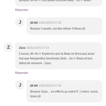
Bonjour Jill<br /> Une petite curieuse Mata ..<br /> Bises
Répondre
J
jill bill
20/01/2025 07:30
Bonjour Canelle, oui très même !!! Bises jill
Z
Zaza
20/01/2025 07:14
Coucou Jill.<br /> Espérons que ta Mata ne finira pas aussi
mal que Margaretha Geertruida Zelle...<br /> Bises et bon
début de semaine - Zaza
Répondre
J
jill bill
20/01/2025 07:30
Bonjour Zaza.... en effet là ça craint !!! ;-) merci, aussi,
bises jill