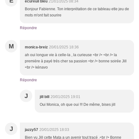
É
écureuil bleu
21/01/2025 08:34
Bonjour Fabienne. Ton interprétation de ce tableau etle jeu de
mots m'ont fait sourire
Répondre
M
monica-breiz
20/01/2025 18:36
ah oui longue vie à celle-la , la curieuse <br /> <br /> la
premiére à payé trés cher sa passion <br /> bonne soirée Jill
<br /> kénavo
Répondre
J
jill bill
20/01/2025 19:01
Oui Monica, oh que oui !!! De même, bises jill
J
jazzy57
20/01/2025 18:03
Bien vu Jill cette Mata a un avenir tout tracé .<br /> Bonne