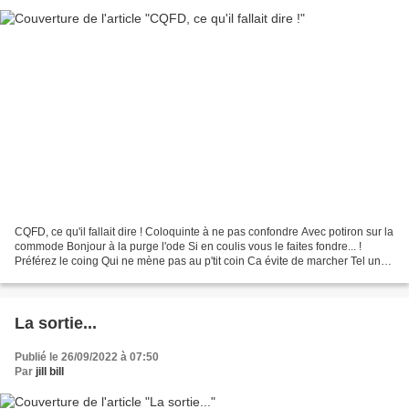
CQFD, ce qu'il fallait dire ! Coloquinte à ne pas confondre Avec potiron sur la
commode Bonjour à la purge l'ode Si en coulis vous le faites fondre... !
Préférez le coing Qui ne mène pas au p'tit coin Ca évite de marcher Tel un
Chaplin de ciné Qui aurait...
La sortie...
Publié le 26/09/2022 à 07:50
Par
jill bill