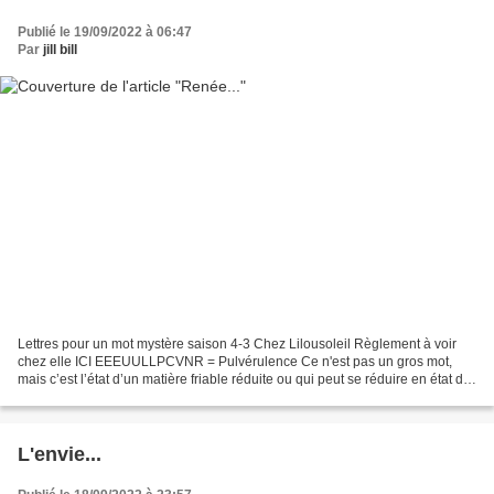
Publié le 19/09/2022 à 06:47
Par
jill bill
Lettres pour un mot mystère saison 4-3 Chez Lilousoleil Règlement à voir
chez elle ICI EEEUULLPCVNR = Pulvérulence Ce n'est pas un gros mot,
mais c’est l’état d’un matière friable réduite ou qui peut se réduire en état de
poudre. Renée... Sa cervelle...
L'envie...