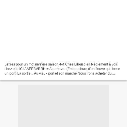
Lettres pour un mot mystère saison 4-4 Chez Lilousoleil Règlement à voir
chez elle ICI AAEEBVRRH = Aberhavre (Embouchure d'un fleuve qui forme
un port) La sortie... Au vieux port et son marché Nous irons acheter du
Herve, notamment, Même s'il pleut, Tout...