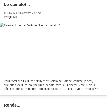
Le camelot...
Publié le 20/09/2022 à 00:51
Par
jill bill
Pour l'Atelier d'Ecriture n°196 chez Ghislaine Salade, comme, placer,
quelques, écriture, courbatures, certain, faire. ou Espérer, lecteur, plaisir,
délicate, penser, moindre, soupir, détresse. ou un texte avec au moins 5 mots
commençant par H Le camelot......
Renée...