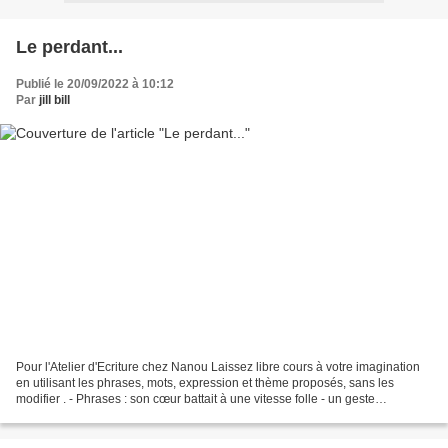
Le perdant...
Publié le 20/09/2022 à 10:12
Par
jill bill
Pour l'Atelier d'Ecriture chez Nanou Laissez libre cours à votre imagination
en utilisant les phrases, mots, expression et thème proposés, sans les
modifier . - Phrases : son cœur battait à une vitesse folle - un geste
d’impuissance - imagination débordante...