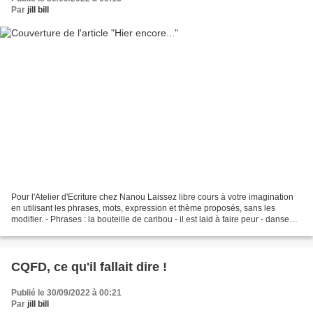
Par
jill bill
Pour l'Atelier d'Ecriture chez Nanou Laissez libre cours à votre imagination
en utilisant les phrases, mots, expression et thème proposés, sans les
modifier. - Phrases : la bouteille de caribou - il est laid à faire peur - danseurs
de ballet - ne jamais...
CQFD, ce qu'il fallait dire !
Publié le 30/09/2022 à 00:21
Par
jill bill