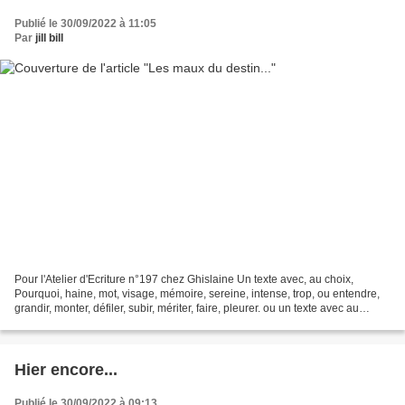
Publié le 30/09/2022 à 11:05
Par
jill bill
Pour l'Atelier d'Ecriture n°197 chez Ghislaine Un texte avec, au choix,
Pourquoi, haine, mot, visage, mémoire, sereine, intense, trop, ou entendre,
grandir, monter, défiler, subir, mériter, faire, pleurer. ou un texte avec au
moins 5 mots commençant par...
Hier encore...
Publié le 30/09/2022 à 09:13