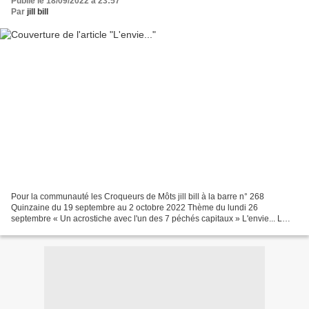
Publié le 18/09/2022 à 23:57
Par
jill bill
Pour la communauté les Croqueurs de Môts jill bill à la barre n° 268
Quinzaine du 19 septembre au 2 octobre 2022 Thème du lundi 26
septembre « Un acrostiche avec l'un des 7 péchés capitaux » L'envie... L
'envie s'oppose au besoin E st un désir qui vire...