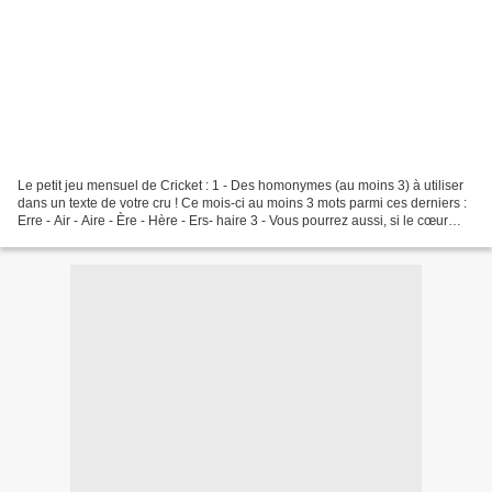
Le petit jeu mensuel de Cricket : 1 - Des homonymes (au moins 3) à utiliser
dans un texte de votre cru ! Ce mois-ci au moins 3 mots parmi ces derniers :
Erre - Air - Aire - Ère - Hère - Ers- haire 3 - Vous pourrez aussi, si le cœur
vous en dit, mettre...