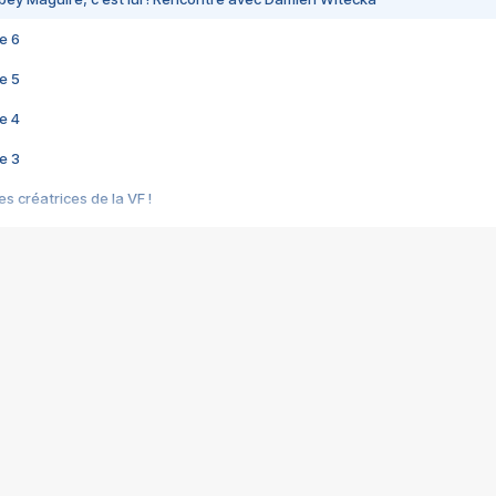
e 6
e 5
e 4
e 3
s créatrices de la VF !
e 2
e 1
e Mektoub My Love arrive enfin ! Rencontre avec Shaïn Boumedine et Sal
i : après Toni en famille
elle réalise le bouleversant Dites lui que je l'aime
ais ! Rencontre autour de Vie privée de Rebecca Zlotowski
 de Marguerite, Grave... Rencontre avec Ella Rumpf