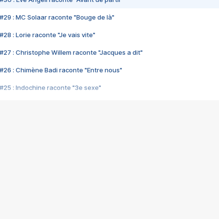
#29 : MC Solaar raconte "Bouge de là"
28 : Lorie raconte "Je vais vite"
#27 : Christophe Willem raconte "Jacques a dit"
#26 : Chimène Badi raconte "Entre nous"
#25 : Indochine raconte "3e sexe"
#24 : Zaho raconte "C'est chelou"
#23 : Patrick Bruel raconte "Au café des délices"
#22 : Kyo raconte "Le chemin"
#21 : Nolwenn Leroy raconte "Cassé"
#20 : Patrick Hernandez raconte "Born to be alive"
#19 : Lorie raconte "Près de moi"
#18 : Michael Jones raconte "A nos actes manqués" (avec Jean-Jacque