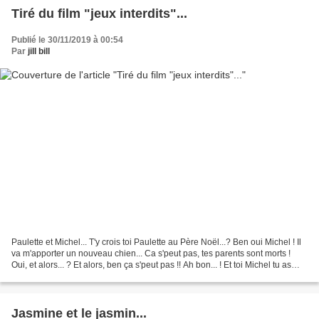
Tiré du film "jeux interdits"...
Publié le 30/11/2019 à 00:54
Par
jill bill
Paulette et Michel... T'y crois toi Paulette au Père Noël...? Ben oui Michel ! Il
va m'apporter un nouveau chien... Ca s'peut pas, tes parents sont morts !
Oui, et alors... ? Et alors, ben ça s'peut pas !! Ah bon... ! Et toi Michel tu as
demandé quoi...
Jasmine et le jasmin...