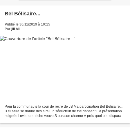
Bel Bélisaire...
Publié le 30/11/2019 à 10:15
Par
jill bill
Pour la communauté la cour de récré de JB Ma participation Bel Bélisaire...
B élisaire se donne des airs E n séducteur de thé dansant L a présentation
soignée I nvite une riche veuve S ous son charme A près quoi elle disparaît I
nvisible lui aussi R efait...