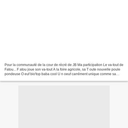
Pour la communauté de la cour de récré de JB Ma participation Le va-tout de
Fatou... F atou joue son va-tout A la foire agricole, sa T oute nouvelle poule
pondeuse O euf bio'top baba cool U n oeuf carrément unique comme sa
cocotte !!! Fatou fait tout...