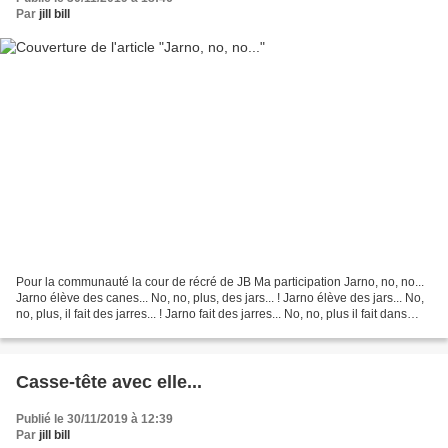
Par
jill bill
Pour la communauté la cour de récré de JB Ma participation Jarno, no, no...
Jarno élève des canes... No, no, plus, des jars... ! Jarno élève des jars... No,
no, plus, il fait des jarres... ! Jarno fait des jarres... No, no, plus il fait dans
l'art......
Casse-tête avec elle...
Publié le 30/11/2019 à 12:39
Par
jill bill