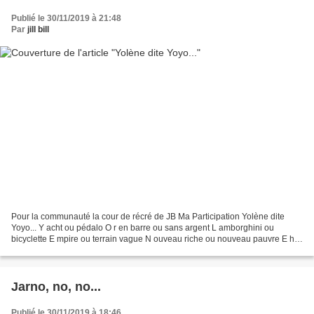
Publié le 30/11/2019 à 21:48
Par
jill bill
Pour la communauté la cour de récré de JB Ma Participation Yolène dite
Yoyo... Y acht ou pédalo O r en barre ou sans argent L amborghini ou
bicyclette E mpire ou terrain vague N ouveau riche ou nouveau pauvre E h
Yoyo repassez encore votre bac, je vous...
Jarno, no, no...
Publié le 30/11/2019 à 18:46