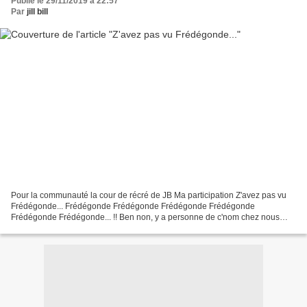
Publié le 29/11/2019 à 22:57
Par
jill bill
Pour la communauté la cour de récré de JB Ma participation Z'avez pas vu
Frédégonde... Frédégonde Frédégonde Frédégonde Frédégonde
Frédégonde Frédégonde... !! Ben non, y a personne de c'nom chez nous
cousine... ! Frédégonde Frédégonde... ! Ben oeuf, n'insiste...