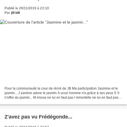
Publié le 29/11/2019 à 23:10
Par
jill bill
Pour la communauté la cour de récré de JB Ma participation Jasmine et le
jasmin... J asmine adore le jasmin A ucun homme n'a grâce à ses yeux S 'il
n'offre du jasmin... M imosa ne lui en faut pas I mmortelle ne lui en faut pas N
énuphar ne lui faut pas...
Z'avez pas vu Frédégonde...