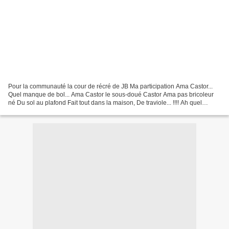
Pour la communauté la cour de récré de JB Ma participation Ama Castor...
Quel manque de bol... Ama Castor le sous-doué Castor Ama pas bricoleur
né Du sol au plafond Fait tout dans la maison, De traviole... !!!! Ah quel
bonheur D'avoir un vrai mari bricoleur......