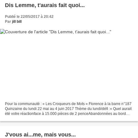
Dis Lemme, t'aurais fait quoi...
Publié le 22/05/2017 à 20:42
Par
jill bill
Pour la communauté : « Les Croqueurs de Mots » Florence à la barre n°187
Quinzaine du lundi 22 mai au 4 juin 2017 Thème du lundi/défi :« Quel aurait
été votre réactionface à 15.000 pièces de 2 penceAbandonnées au bord
d'un canal londonien ? » Dis Lemme,...
J'vous ai...me, mais vous...