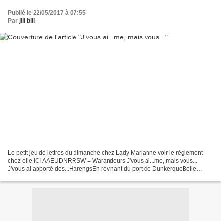
Publié le 22/05/2017 à 07:55
Par
jill bill
Le petit jeu de lettres du dimanche chez Lady Marianne voir le règlement
chez elle ICI AAEUDNRRSW = Warandeurs J'vous ai...me, mais vous...
J'vous ai apporté des...HarengsEn rev'nant du port de DunkerqueBelle
dameDe mes pensées,Parce que les penséesCa...