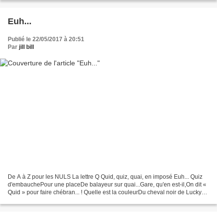
Euh...
Publié le 22/05/2017 à 20:51
Par
jill bill
De A à Z pour les NULS La lettre Q Quid, quiz, quai, en imposé Euh... Quiz
d'embauchePour une placeDe balayeur sur quai...Gare, qu'en est-il,On dit «
Quid » pour faire chébran... ! Quelle est la couleurDu cheval noir de Lucky
Luke... Euh noir... ? Non,...