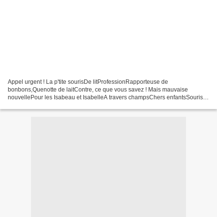
Appel urgent ! La p'tite sourisDe litProfessionRapporteuse de
bonbons,Quenotte de laitContre, ce que vous savez ! Mais mauvaise
nouvellePour les Isabeau et IsabelleA travers champsChers enfantsSouris
de conteA ce qu'on raconteDe nuit s'est perdueMême...