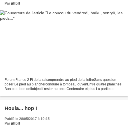
Par
jill bill
Forum France 2 Fi de la raisonprendre au pied de la lettreSans question
poser Le pied au plancherconduire à tombeau ouvertEntre quatre planches
Bon pied bon oeilobjectif rester sur terreCentenaire et plus La partie de
pêchepépé en vieux loup de merPull...
Houla... hop !
Publié le 28/05/2017 à 10:15
Par
jill bill