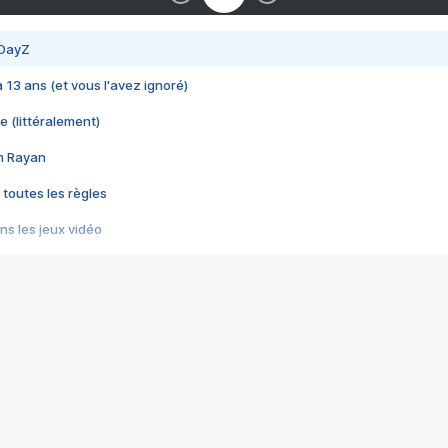
 DayZ
 a 13 ans (et vous l'avez ignoré)
e (littéralement)
im Rayan
 toutes les règles
s les jeux vidéo
us choquant de Rockstar ? - Le scandale BULLY
e plus moche de Steam
du RÊVE tourne au CAUCHEMAR
pendant 8 heures
it… à tort
umiliés par un jeu vidéo