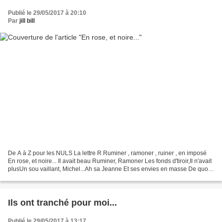
Publié le 29/05/2017 à 20:10
Par
jill bill
De A à Z pour les NULS La lettre R Ruminer , ramoner , ruiner , en imposé
En rose, et noire... Il avait beau Ruminer, Ramoner Les fonds d'tiroir,Il n'avait
plusUn sou vaillant, Michel...Ah sa Jeanne Et ses envies en masse De quoi
ruiner moult nababs !...
Ils ont tranché pour moi...
Publié le 29/05/2017 à 13:17