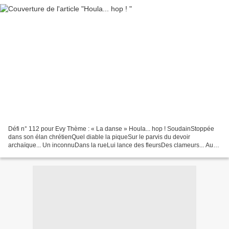
Défi n° 112 pour Evy Thème : « La danse » Houla... hop ! SoudainStoppée
dans son élan chrétienQuel diable la piqueSur le parvis du devoir
archaïque... Un inconnuDans la rueLui lance des fleursDes clameurs... Au
son d'un banjoMémé a pris vingt ansVingt...