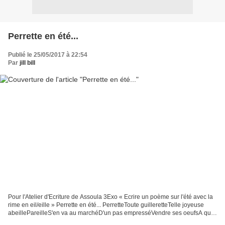
Perrette en été...
Publié le 25/05/2017 à 22:54
Par
jill bill
Pour l'Atelier d'Ecriture de Assoula 3Exo « Ecrire un poème sur l'été avec la
rime en eil/eille » Perrette en été... PerretteToute guilleretteTelle joyeuse
abeillePareilleS'en va au marchéD'un pas empresséVendre ses oeufsA qui
en veutSes abricots, ses...