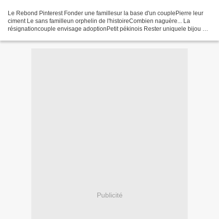
Le Rebond Pinterest Fonder une famillesur la base d'un couplePierre leur
ciment Le sans familleun orphelin de l'histoireCombien naguère... La
résignationcouple envisage adoptionPetit pékinois Rester uniquele bijou de
la familleEnfant en sucre Gamin du...
Publicité