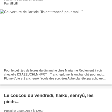
Par
jill bill
Pour le petit jeu de lettres du dimanche chez Marianne Règlement à voir
chez elle ICI AEEUCHLMNPRT = Trancheplume Ils ont tranché pour moi...
Plume d'oie et trancheurA l'école des sorcièresAutre planète, parachutée
!!Père et mère de mèche...Y en avait...
Le coucou du vendredi, haïku, senryû, les
pieds...
Publié le 28/05/2017 à 12:50