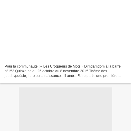
Pour la communauté : « Les Croqueurs de Mots » Dimdamdom à la barre
n°153 Quinzaine du 26 octobre au 8 novembre 2015 Thème des
jeudis/poésie, libre ou la naissance... Il aîné... Faire part d'une première
naissance A la famille impatiente, on suppose,...