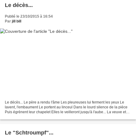
Le décès...
Publié le 23/10/2015 à 16:54
Par
jill bill
Le décès... Le père a rendu l'âme Les pleureuses lui ferment les yeux Le
lavent, l'embaument Le portent au linceul Dans le lourd silence de la pièce
Puis égrènent leur chapelet Elles le veilleront jusqu'à l'aube... La veuve et
son clan Sort le noir, paletots...
Le "Schtroumpf"...