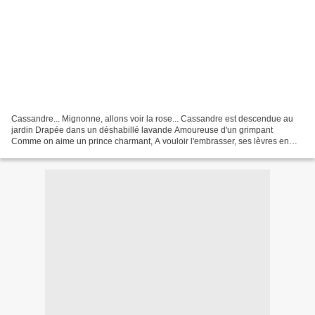
Cassandre... Mignonne, allons voir la rose... Cassandre est descendue au
jardin Drapée dans un déshabillé lavande Amoureuse d'un grimpant
Comme on aime un prince charmant, A vouloir l'embrasser, ses lèvres en
offrande, Sa main sur sa poitrine en ce matin...