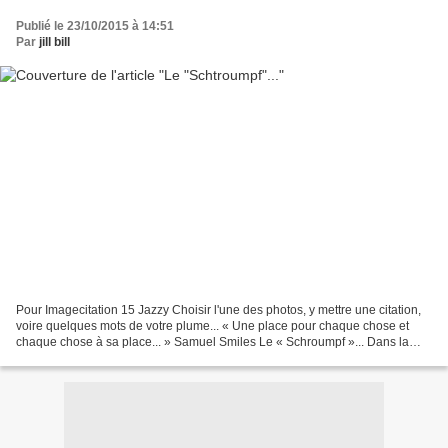
Publié le 23/10/2015 à 14:51
Par
jill bill
Pour Imagecitation 15 Jazzy Choisir l'une des photos, y mettre une citation,
voire quelques mots de votre plume... « Une place pour chaque chose et
chaque chose à sa place... » Samuel Smiles Le « Schroumpf »... Dans la
mare aux canards Un intrus troublait...