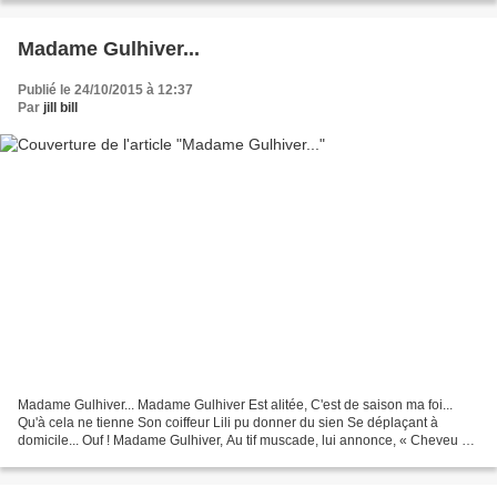
Madame Gulhiver...
Publié le 24/10/2015 à 12:37
Par
jill bill
Madame Gulhiver... Madame Gulhiver Est alitée, C'est de saison ma foi...
Qu'à cela ne tienne Son coiffeur Lili pu donner du sien Se déplaçant à
domicile... Ouf ! Madame Gulhiver, Au tif muscade, lui annonce, « Cheveu »
du noir corbeau ce jour... « Ca...