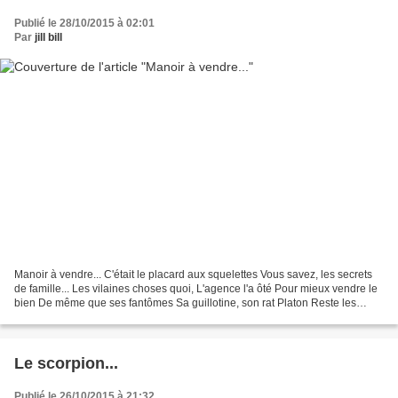
Publié le 28/10/2015 à 02:01
Par
jill bill
Manoir à vendre... C'était le placard aux squelettes Vous savez, les secrets
de famille... Les vilaines choses quoi, L'agence l'a ôté Pour mieux vendre le
bien De même que ses fantômes Sa guillotine, son rat Platon Reste les
oubliettes... faites gaffe...
Le scorpion...
Publié le 26/10/2015 à 21:32