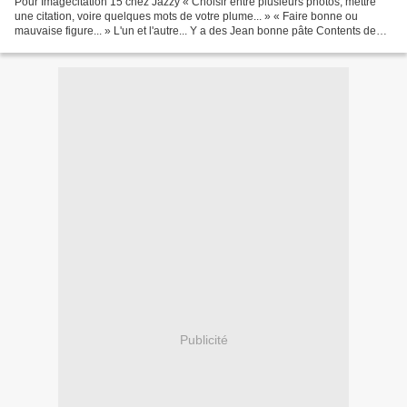
Pour Imagecitation 15 chez Jazzy « Choisir entre plusieurs photos, mettre
une citation, voire quelques mots de votre plume... » « Faire bonne ou
mauvaise figure... » L'un et l'autre... Y a des Jean bonne pâte Contents de
tout et de rien, Y a des Jean...
Publicité