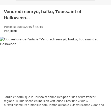
Vendredi senryû, haïku, Toussaint et
Halloween...
Publié le 25/10/2015 à 15:15
Par
jill bill
Jardin endormi que la Toussaint anime Des pas et des fleurs france3-
régions Ju Hua séché en infusion vertueuse Il l'est une « foie »
auxmillesenteurs.e-monsite.com Tombe ou table « Je vous aime » dans sa
langue Fleur ainsi sois-tu fr.aliexpress.com Marché...