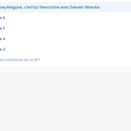
bey Maguire, c'est lui ! Rencontre avec Damien Witecka
e 6
e 5
e 4
e 3
s créatrices de la VF !
e 2
e 1
e Mektoub My Love arrive enfin ! Rencontre avec Shaïn Boumedine et Sal
i : après Toni en famille
elle réalise le bouleversant Dites lui que je l'aime
ais ! Rencontre autour de Vie privée de Rebecca Zlotowski