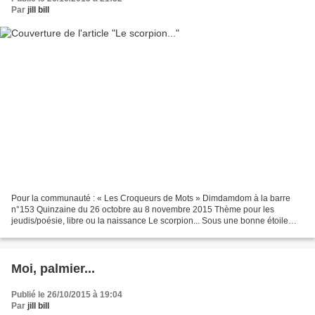
Par
jill bill
Pour la communauté : « Les Croqueurs de Mots » Dimdamdom à la barre
n°153 Quinzaine du 26 octobre au 8 novembre 2015 Thème pour les
jeudis/poésie, libre ou la naissance Le scorpion... Sous une bonne étoile
naître, Enfant désiré, comme le messie attendu,...
Moi, palmier...
Publié le 26/10/2015 à 19:04
Par
jill bill