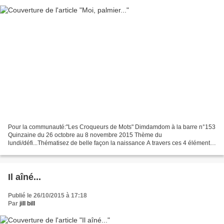
Pour la communauté:"Les Croqueurs de Mots" Dimdamdom à la barre n°153
Quinzaine du 26 octobre au 8 novembre 2015 Thème du
lundi/défi...Thématisez de belle façon la naissance A travers ces 4 éléments,
terre, air, eau, feu Pour se faire écrire un texte...
Il aîné...
Publié le 26/10/2015 à 17:18
Par
jill bill