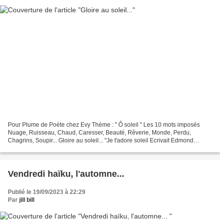
Pour Plume de Poète chez Evy Thème : " Ô soleil " Les 10 mots imposés
Nuage, Ruisseau, Chaud, Caresser, Beauté, Rêverie, Monde, Perdu,
Chagrins, Soupir... Gloire au soleil... "Je t'adore soleil Ecrivait Edmond
Rostand Tu es lumière Tu fais tourner les...
Vendredi haïku, l'automne...
Publié le 19/09/2023 à 22:29
Par
jill bill