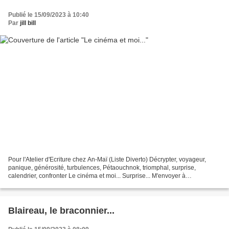
Publié le 15/09/2023 à 10:40
Par
jill bill
Pour l'Atelier d'Ecriture chez An-Maï (Liste Diverto) Décrypter, voyageur,
panique, générosité, turbulences, Pétaouchnok, triomphal, surprise,
calendrier, confronter Le cinéma et moi... Surprise... M'envoyer à
Pétaouchnok Un jour, quelque part au calendrier...
Blaireau, le braconnier...