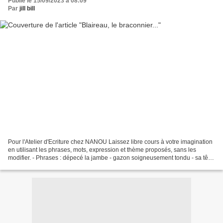
Publié le 15/09/2023 à 08:09
Par
jill bill
Pour l'Atelier d'Ecriture chez NANOU Laissez libre cours à votre imagination
en utilisant les phrases, mots, expression et thème proposés, sans les
modifier. - Phrases : dépecé la jambe - gazon soigneusement tondu - sa tête
entre ses mains - des bonnets...