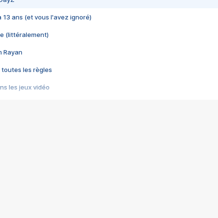
 a 13 ans (et vous l'avez ignoré)
e (littéralement)
im Rayan
 toutes les règles
s les jeux vidéo
us choquant de Rockstar ? - Le scandale BULLY
e plus moche de Steam
du RÊVE tourne au CAUCHEMAR
pendant 8 heures
it… à tort
umiliés par un jeu vidéo
ire - Final Fantasy 8