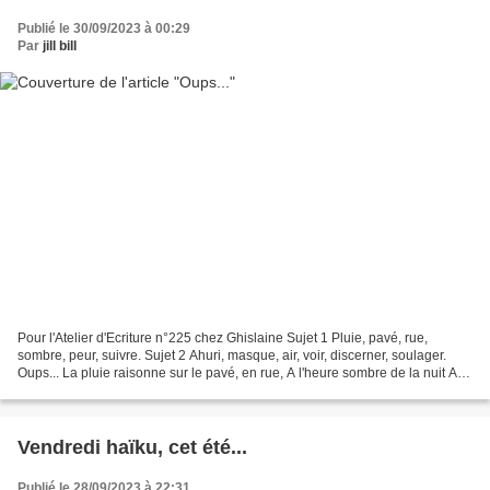
Publié le 30/09/2023 à 00:29
Par
jill bill
Pour l'Atelier d'Ecriture n°225 chez Ghislaine Sujet 1 Pluie, pavé, rue,
sombre, peur, suivre. Sujet 2 Ahuri, masque, air, voir, discerner, soulager.
Oups... La pluie raisonne sur le pavé, en rue, A l'heure sombre de la nuit A
ne plus discerner grand...
Vendredi haïku, cet été...
Publié le 28/09/2023 à 22:31