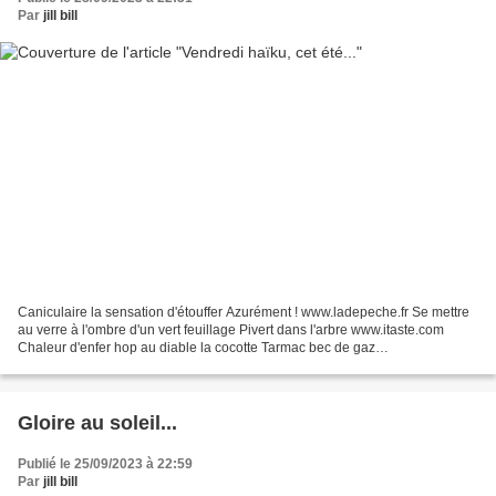
Par
jill bill
Caniculaire la sensation d'étouffer Azurément ! www.ladepeche.fr Se mettre
au verre à l'ombre d'un vert feuillage Pivert dans l'arbre www.itaste.com
Chaleur d'enfer hop au diable la cocotte Tarmac bec de gaz
quebec.huffingtonpost.ca Un félin givré notre...
Gloire au soleil...
Publié le 25/09/2023 à 22:59
Par
jill bill