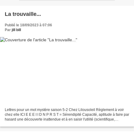
La trouvaille...
Publié le 18/09/2023 à 07:06
Par
jill bill
Lettres pour un mot mystère saison 5-2 Chez Lilousoleil Règlement à voir
chez elle ICI E E E I I D N P R S T = Sérendipité Capacité, aptitude à faire par
hasard une découverte inattendue et à en saisir l'utilité (scientifique,
pratique). La trouvaille......