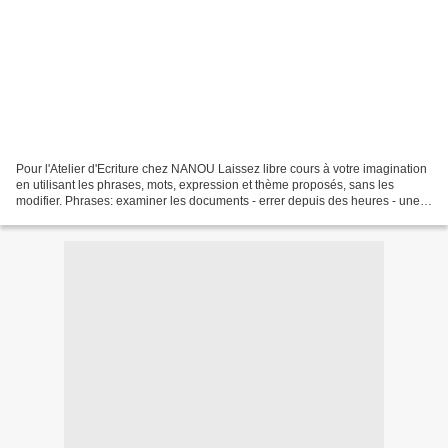
Pour l'Atelier d'Ecriture chez NANOU Laissez libre cours à votre imagination
en utilisant les phrases, mots, expression et thème proposés, sans les
modifier. Phrases: examiner les documents - errer depuis des heures - une
lumière lilliputienne - le cœur...