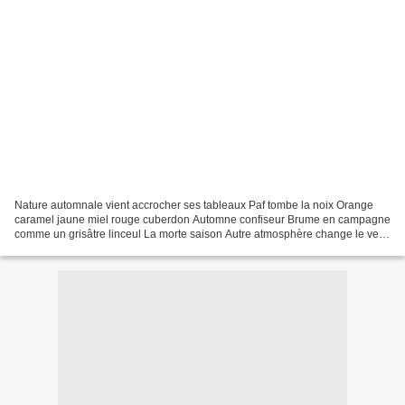
Nature automnale vient accrocher ses tableaux Paf tombe la noix Orange
caramel jaune miel rouge cuberdon Automne confiseur Brume en campagne
comme un grisâtre linceul La morte saison Autre atmosphère change le vert
en lie de vin Eté mis en bière Gibier...