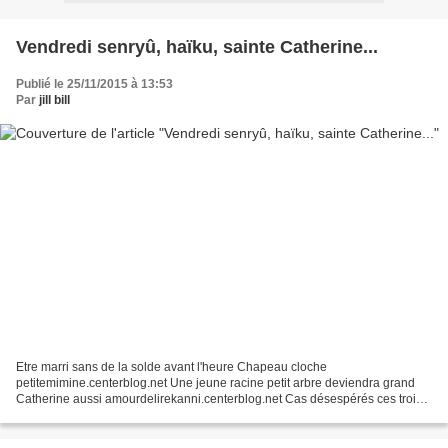
Vendredi senryû, haïku, sainte Catherine...
Publié le 25/11/2015 à 13:53
Par
jill bill
Etre marri sans de la solde avant l'heure Chapeau cloche
petitemimine.centerblog.net Une jeune racine petit arbre deviendra grand
Catherine aussi amourdelirekanni.centerblog.net Cas désespérés ces trois
vierges à l'autel L'hôtel pas demain www.notrefamille.com...