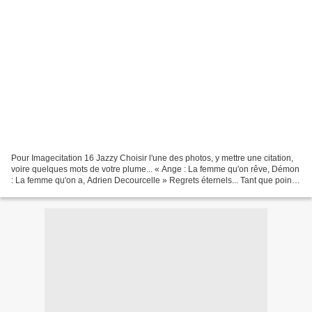
Pour Imagecitation 16 Jazzy Choisir l'une des photos, y mettre une citation,
voire quelques mots de votre plume... « Ange : La femme qu'on rêve, Démon
: La femme qu'on a, Adrien Decourcelle » Regrets éternels... Tant que point
baguée Eve a ses airs mielleux...