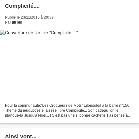
Complicité....
Publié le 23/11/2015 à 20:39
Par
jill bill
Pour la communauté:"Les Croqueurs de Mots" Lilousoleil à la barre n°156
Thème du jeudi/poésie laissée libre Complicité... Son cadeau, on le
planque-là Jusqu'à Noël... ! C'est pas une si bonne cachette T'as pensé à
l'aspirateur ?? Alors pousse-le au fond...
Ainsi vont...