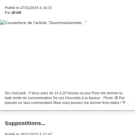
Publié le 27/11/2015 à 16:31
Par
jill bill
Go c'est parti...!! Vous avez de 14 à 20 heures ce jour Pour me donner la
date limite de consommation De ces chocolats à la liqueur... Photo JB Par
pseudo un seul commentaire Mais vous pouvez me donner trois dates ! "Par
exemple": 31/12/2015 6/05/2016...
Suppostitions...
Publié le 26/11/2015 à 22:47