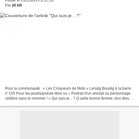
Publié le 23/11/2015 à 11:18
Par
jill bill
Pour la communauté : « Les Croqueurs de Mots » Lenaïg Boudig à la barre
n°155 Pour les jeudis/poésie libre ou « Portrait d'un animal ou personnage
célèbre sans le nommer ! » Qui suis-je... ? Q uelle bonne femme, bon dieu U
ne grande bonté d'âme I noubliable,...