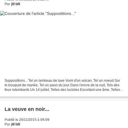
Par
jill bill
Suppositions... Tel un lambeau de lave Vomi d'un volcan, Tel un noeud Sur
le bouquet de mariée, Tel un paon du jour Dans l'encre de la nuit, Tels des
feux retombants Un 14 juillet, Telles des lucioles Escortant une âme, Telles
des arabesques D'un Merlin...
La veuve en noir...
Publié le 26/11/2015 à 09:09
Par
jill bill