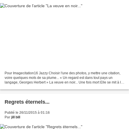
Pour Imagecitation16 Jazzy Choisir l'une des photos, y mettre une citation,
voire quelques mots de sa plume... « Un regard est dans tout pays un
langage, Georges Herbert » La veuve en noir... Une fois mort Elle se mit à le
rechercher Là-haut, du regard......
Regrets éternels...
Publié le 26/11/2015 à 01:16
Par
jill bill