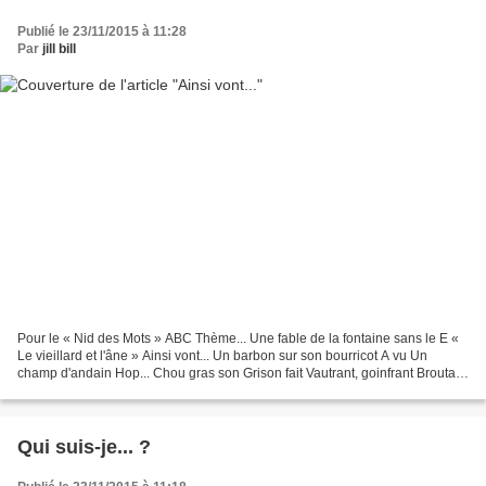
Publié le 23/11/2015 à 11:28
Par
jill bill
Pour le « Nid des Mots » ABC Thème... Une fable de la fontaine sans le E «
Le vieillard et l'âne » Ainsi vont... Un barbon sur son bourricot A vu Un
champ d'andain Hop... Chou gras son Grison fait Vautrant, goinfrant Broutant
tant, tout... Mais, il y...
Qui suis-je... ?