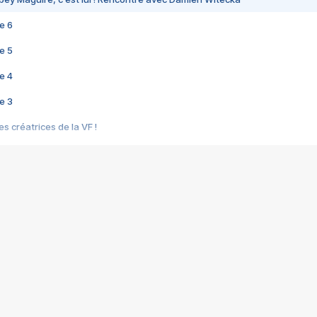
e 6
e 5
e 4
e 3
s créatrices de la VF !
e 2
e 1
e Mektoub My Love arrive enfin ! Rencontre avec Shaïn Boumedine et Sal
i : après Toni en famille
elle réalise le bouleversant Dites lui que je l'aime
ais ! Rencontre autour de Vie privée de Rebecca Zlotowski
 de Marguerite, Grave... Rencontre avec Ella Rumpf