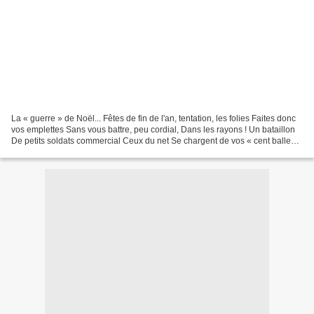
La « guerre » de Noël... Fêtes de fin de l'an, tentation, les folies Faites donc
vos emplettes Sans vous battre, peu cordial, Dans les rayons ! Un bataillon
De petits soldats commercial Ceux du net Se chargent de vos « cent balles
», aussi ! Une armée...