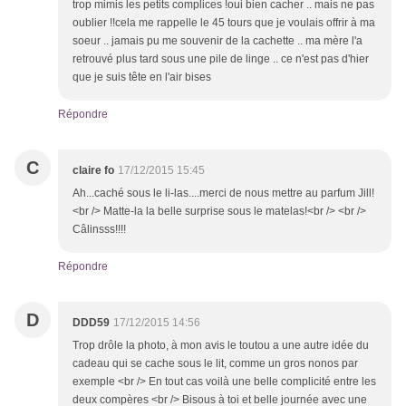
trop mimis les petits complices !oui bien cacher .. mais ne pas
oublier !!cela me rappelle le 45 tours que je voulais offrir à ma
soeur .. jamais pu me souvenir de la cachette .. ma mère l'a
retrouvé plus tard sous une pile de linge .. ce n'est pas d'hier
que je suis tête en l'air bises
Répondre
C
claire fo
17/12/2015 15:45
Ah...caché sous le li-las....merci de nous mettre au parfum Jill!
<br /> Matte-la la belle surprise sous le matelas!<br /> <br />
Câlinsss!!!!
Répondre
D
DDD59
17/12/2015 14:56
Trop drôle la photo, à mon avis le toutou a une autre idée du
cadeau qui se cache sous le lit, comme un gros nonos par
exemple <br /> En tout cas voilà une belle complicité entre les
deux compères <br /> Bisous à toi et belle journée avec une