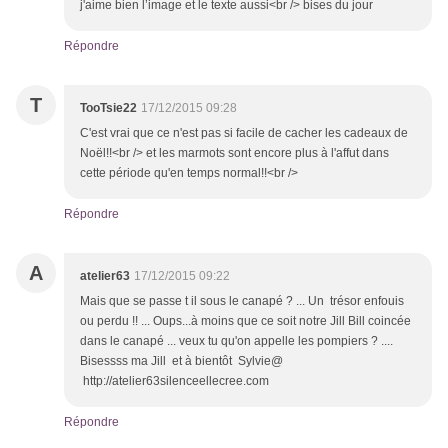
j'aime bien l’image et le texte aussi<br /> bises du jour
Répondre
T
TooTsie22
17/12/2015 09:28
C'est vrai que ce n'est pas si facile de cacher les cadeaux de
Noël!!<br /> et les marmots sont encore plus à l'affut dans
cette période qu'en temps normal!!<br />
Répondre
A
atelier63
17/12/2015 09:22
Mais que se passe t il sous le canapé ? ... Un trésor enfouis
ou perdu !! ... Oups...à moins que ce soit notre Jill Bill coincée
dans le canapé ... veux tu qu'on appelle les pompiers ? ....
Bisessss ma Jill et à bientôt Sylvie@
http://atelier63silenceellecree.com
Répondre