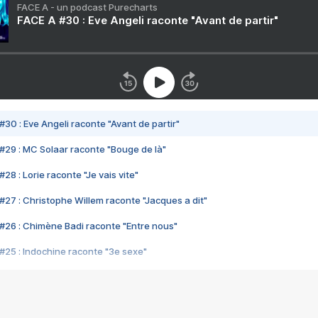
FACE A - un podcast Purecharts
FACE A #30 : Eve Angeli raconte "Avant de partir"
#30 : Eve Angeli raconte "Avant de partir"
#29 : MC Solaar raconte "Bouge de là"
28 : Lorie raconte "Je vais vite"
#27 : Christophe Willem raconte "Jacques a dit"
#26 : Chimène Badi raconte "Entre nous"
#25 : Indochine raconte "3e sexe"
#24 : Zaho raconte "C'est chelou"
#23 : Patrick Bruel raconte "Au café des délices"