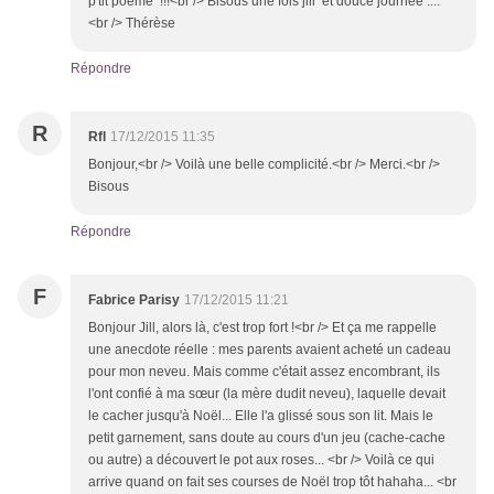
p'tit poème !!!<br /> Bisous une fois jill et douce journée ....
<br /> Thérèse
Répondre
R
Rfl
17/12/2015 11:35
Bonjour,<br /> Voilà une belle complicité.<br /> Merci.<br />
Bisous
Répondre
F
Fabrice Parisy
17/12/2015 11:21
Bonjour Jill, alors là, c'est trop fort !<br /> Et ça me rappelle
une anecdote réelle : mes parents avaient acheté un cadeau
pour mon neveu. Mais comme c'était assez encombrant, ils
l'ont confié à ma sœur (la mère dudit neveu), laquelle devait
le cacher jusqu'à Noël... Elle l'a glissé sous son lit. Mais le
petit garnement, sans doute au cours d'un jeu (cache-cache
ou autre) a découvert le pot aux roses... <br /> Voilà ce qui
arrive quand on fait ses courses de Noël trop tôt hahaha... <br