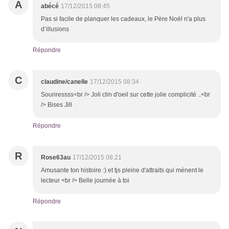
A
abécé
17/12/2015 08:45
Pas si facile de planquer les cadeaux, le Père Noël n'a plus
d’illusions
Répondre
C
claudine/canelle
17/12/2015 08:34
Souriressss<br /> Joli clin d'oeil sur cette jolie complicité ..<br
/> Bises Jill
Répondre
R
Rose63au
17/12/2015 08:21
Amusante ton histoire :) et tjs pleine d'attraits qui mènent le
lecteur <br /> Belle journée à toi
Répondre