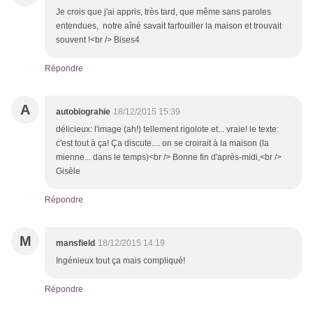
Je crois que j'ai appris, très tard, que même sans paroles
entendues, notre aîné savait farfouiller la maison et trouvait
souvent !<br /> Bises4
Répondre
A
autobiograhie
18/12/2015 15:39
délicieux: l'image (ah!) tellement rigolote et... vraie! le texte:
c'est tout à ça! Ça discute.... on se croirait à la maison (la
mienne... dans le temps)<br /> Bonne fin d'après-midi,<br />
Gisèle
Répondre
M
mansfield
18/12/2015 14:19
Ingénieux tout ça mais compliqué!
Répondre