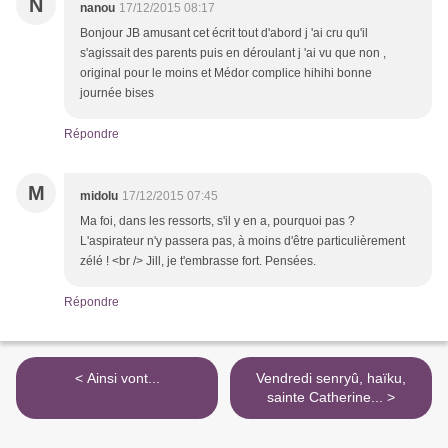
N
nanou
17/12/2015 08:17
Bonjour JB amusant cet écrit tout d'abord j 'ai cru qu'il
s'agissait des parents puis en déroulant j 'ai vu que non ,
original pour le moins et Médor complice hihihi bonne
journée bises
Répondre
M
midolu
17/12/2015 07:45
Ma foi, dans les ressorts, s'il y en a, pourquoi pas ?
L'aspirateur n'y passera pas, à moins d'être particulièrement
zélé ! <br /> Jill, je t'embrasse fort. Pensées.
Répondre
< Ainsi vont...
Vendredi senryû, haïku,
sainte Catherine... >