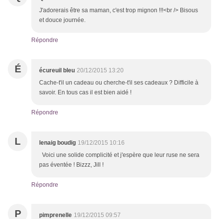
J'adorerais être sa maman, c'est trop mignon !!!<br /> Bisous
et douce journée.
Répondre
É
écureuil bleu
20/12/2015 13:20
Cache-t'il un cadeau ou cherche-t'il ses cadeaux ? Difficile à
savoir. En tous cas il est bien aidé !
Répondre
L
lenaig boudig
19/12/2015 10:16
Voici une solide complicité et j'espère que leur ruse ne sera
pas éventée ! Bizzz, Jill !
Répondre
P
pimprenelle
19/12/2015 09:57