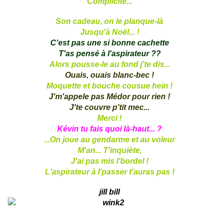
Complicité...
Son cadeau, on le planque-là
Jusqu'à Noël... !
C'est pas une si bonne cachette
T'as pensé à l'aspirateur ??
Alors pousse-le au fond j'te dis...
Ouais, ouais blanc-bec !
Moquette et bouche cousue hein !
J'm'appele pas Médor pour rien !
J'te couvre p'tit mec...
Merci !
Kévin tu fais quoi là-haut... ?
...On joue au gendarme et au voleur
M'an... T'inquiète,
J'ai pas mis l'bordel !
L'aspirateur à l'passer t'auras pas !
jill bill