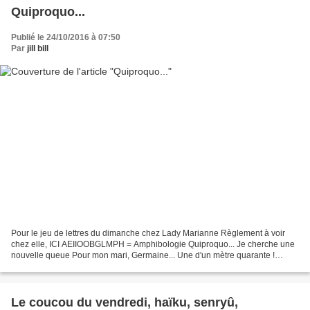
Quiproquo...
Publié le 24/10/2016 à 07:50
Par
jill bill
Pour le jeu de lettres du dimanche chez Lady Marianne Règlement à voir
chez elle, ICI AEIIOOBGLMPH = Amphibologie Quiproquo... Je cherche une
nouvelle queue Pour mon mari, Germaine... Une d'un mètre quarante !
Aaaah... ?? Oui, la vieille abîme le drap...
Le coucou du vendredi, haïku, senryû,