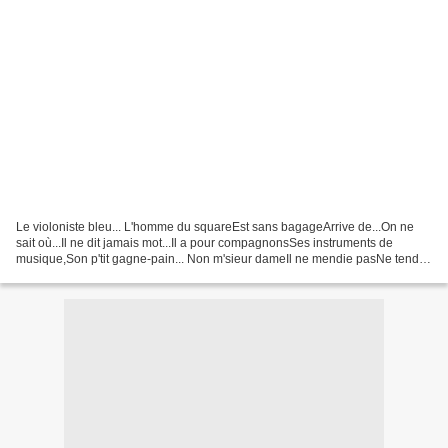
Le violoniste bleu... L'homme du squareEst sans bagageArrive de...On ne
sait où...Il ne dit jamais mot...Il a pour compagnonsSes instruments de
musique,Son p'tit gagne-pain... Non m'sieur dameIl ne mendie pasNe tend
pas l'assiette,Et si il a l'air manchotIl...