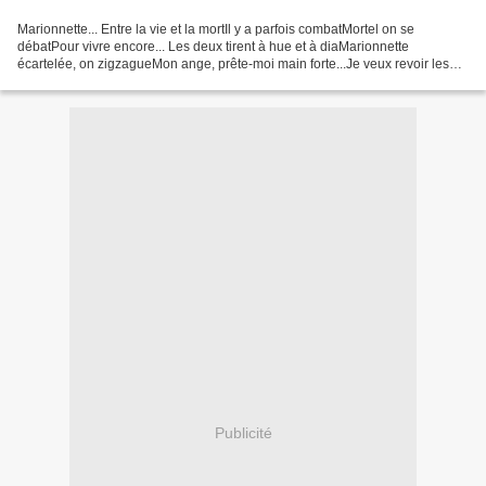
Marionnette... Entre la vie et la mortIl y a parfois combatMortel on se
débatPour vivre encore... Les deux tirent à hue et à diaMarionnette
écartelée, on zigzagueMon ange, prête-moi main forte...Je veux revoir les
étoiles Les deux tirent à hue et à diaEsquif...
Publicité