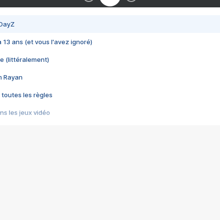
 DayZ
 a 13 ans (et vous l'avez ignoré)
e (littéralement)
im Rayan
 toutes les règles
s les jeux vidéo
us choquant de Rockstar ? - Le scandale BULLY
e plus moche de Steam
du RÊVE tourne au CAUCHEMAR
pendant 8 heures
it… à tort
umiliés par un jeu vidéo