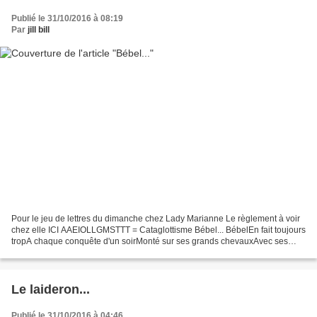
Publié le 31/10/2016 à 08:19
Par
jill bill
Pour le jeu de lettres du dimanche chez Lady Marianne Le règlement à voir
chez elle ICI AAEIOLLGMSTTT = Cataglottisme Bébel... BébelEn fait toujours
tropA chaque conquête d'un soirMonté sur ses grands chevauxAvec ses
mots snobin'artPour déguster sa proie...
Le laideron...
Publié le 31/10/2016 à 04:46