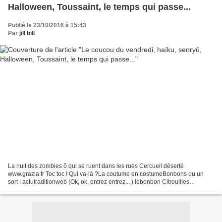
Halloween, Toussaint, le temps qui passe...
Publié le 23/10/2016 à 15:43
Par
jill bill
La nuit des zombies ô qui se ruent dans les rues Cercueil déserté
www.grazia.fr Toc toc ! Qui va-là ?La coutume en costumeBonbons ou un
sort ! actutraditionweb (Ok, ok, entrez entrez... ) lebonbon Citrouilles
sacrifiées sur l'autel d'un trente-et-un Jack-o'-lanterns...