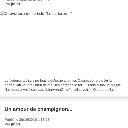
Par
jill bill
Le laideron... J'suis né tout laidMoche à jamais Casimodo rejetéDe la
portée,Qui voudrait bien de moiDes borgnes le roi... ! J'suis si mal foutuQue
j'fais peur à voirJ'suis pas l'bienvenuOn m'le fait savoir... ! Qui aura d'la
compassionPour un laideron,...
Un amour de champignon...
Publié le 30/10/2016 à 13:25
Par
jill bill