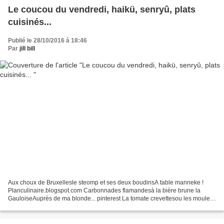
Le coucou du vendredi, haikü, senryû, plats
cuisinés...
Publié le 28/10/2016 à 18:46
Par
jill bill
Aux choux de Bruxellesle steomp et ses deux boudinsA table manneke !
Planculinaire.blogspot.com Carbonnades flamandesà la bière brune la
GauloiseAuprès de ma blonde... pinterest La tomate crevettesou les moules
marinièresLa cote à la côte bistrot joligie...