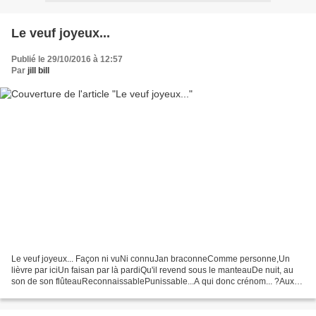
Le veuf joyeux...
Publié le 29/10/2016 à 12:57
Par
jill bill
Le veuf joyeux... Façon ni vuNi connuJan braconneComme personne,Un
lièvre par iciUn faisan par là pardiQu'il revend sous le manteauDe nuit, au
son de son flûteauReconnaissablePunissable...A qui donc crénom... ?Aux
gens de renomAu notaireAu vicaireA l'instituteur...