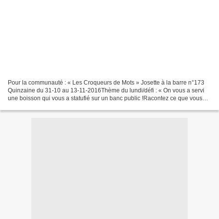
Pour la communauté : « Les Croqueurs de Mots » Josette à la barre n°173
Quinzaine du 31-10 au 13-11-2016Thème du lundi/défi : « On vous a servi
une boisson qui vous a statufié sur un banc public !Racontez ce que vous
voyez et entendez, ce qui se passe...