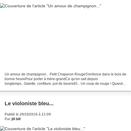
Un amour de champignon... Petit Chaperon RougeS'enfonce dans le bois de
bonne heurePour porter à mère-grandCe qu'on sait depuis
longtemps...Galette, confiture, pot de beurreEt... Un coup de rouge ! Quand
par ce joli boisSoudainLe loup... ??Pas du tout...
Le violoniste bleu...
Publié le 29/10/2016 à 21:09
Par
jill bill