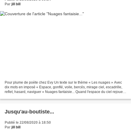
Par
jill bill
Pour plume de poète chez Evy Un texte sur le thème « Les nuages » Avec
dix mots en imposé « Espace, gonflé, voile, bercés, mirage ciel, escadrille,
reflet, hasard, naviguer » Nuages fantaisie... Quand l'espace du ciel rejoue
la préhistoire Rempli de monstres,...
Jusqu'au-boutiste...
Publié le 22/08/2020 à 18:50
Par
jill bill