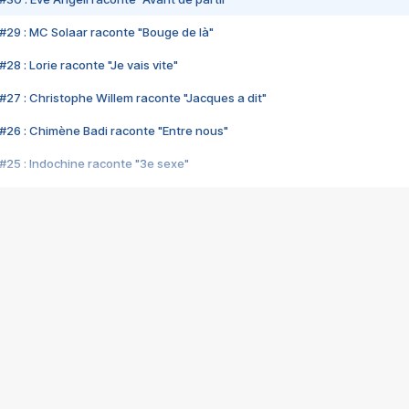
#29 : MC Solaar raconte "Bouge de là"
28 : Lorie raconte "Je vais vite"
#27 : Christophe Willem raconte "Jacques a dit"
#26 : Chimène Badi raconte "Entre nous"
#25 : Indochine raconte "3e sexe"
#24 : Zaho raconte "C'est chelou"
#23 : Patrick Bruel raconte "Au café des délices"
#22 : Kyo raconte "Le chemin"
#21 : Nolwenn Leroy raconte "Cassé"
#20 : Patrick Hernandez raconte "Born to be alive"
#19 : Lorie raconte "Près de moi"
#18 : Michael Jones raconte "A nos actes manqués" (avec Jean-Jacque