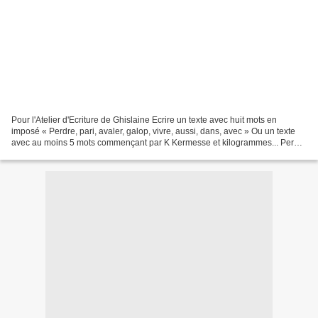
Pour l'Atelier d'Ecriture de Ghislaine Ecrire un texte avec huit mots en
imposé « Perdre, pari, avaler, galop, vivre, aussi, dans, avec » Ou un texte
avec au moins 5 mots commençant par K Kermesse et kilogrammes... Perdre
un pari, ah hors de question......