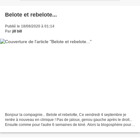
Belote et rebelote...
Publié le 18/08/2020 à 01:14
Par
jill bill
Bonjour la compagnie... Belote et rebelotte, Ce vendredi 4 septembre je
rentre à nouveau en clinique ! Pas de jaloux, genou gauche après le droit...
Ensuite comme pour l'autre 6 semaines de kiné. Alors la blogosphère pour
l'heure... En programmation sur...