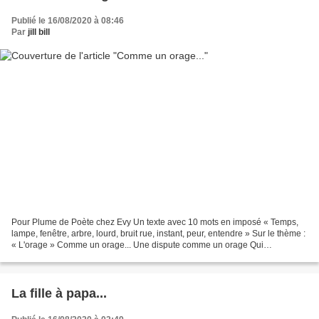
Publié le 16/08/2020 à 08:46
Par
jill bill
Pour Plume de Poète chez Evy Un texte avec 10 mots en imposé « Temps,
lampe, fenêtre, arbre, lourd, bruit rue, instant, peur, entendre » Sur le thème :
« L'orage » Comme un orage... Une dispute comme un orage Qui
soudainement se fait entendre Un soir,...
La fille à papa...