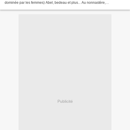
dominée par les femmes) Abel, bedeau et plus... Au nonnastère,
gynécocratie , s'il en est, Un seul garçon , le...
Publicité