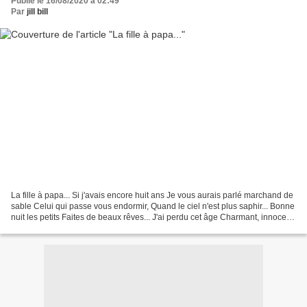
Publié le 16/08/2020 à 02:49
Par
jill bill
La fille à papa... Si j'avais encore huit ans Je vous aurais parlé marchand de
sable Celui qui passe vous endormir, Quand le ciel n'est plus saphir... Bonne
nuit les petits Faites de beaux rêves... J'ai perdu cet âge Charmant, innocent
encore Où l'on...