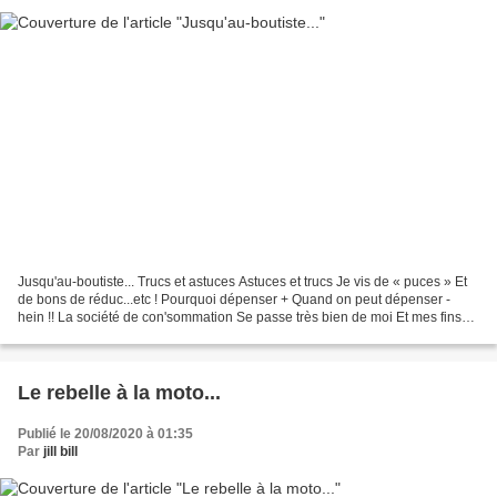
Jusqu'au-boutiste... Trucs et astuces Astuces et trucs Je vis de « puces » Et
de bons de réduc...etc ! Pourquoi dépenser + Quand on peut dépenser -
hein !! La société de con'sommation Se passe très bien de moi Et mes fins
de mois Dans le rouge jamais...
Le rebelle à la moto...
Publié le 20/08/2020 à 01:35
Par
jill bill