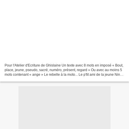
Pour l'Atelier d'Ecriture de Ghislaine Un texte avec 8 mots en imposé « Bout,
place, jeune, pseudo, sacré, numéro, présent, regard » Ou avec au moins 5
mots contenant « ange » Le rebelle à la moto... Le p'tit ami de la jeune Nina
Tatoué sur les deux bras...