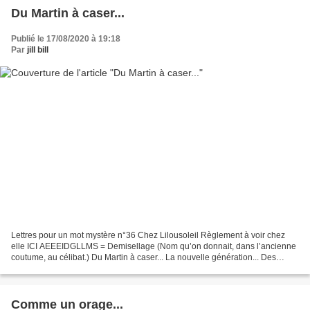
Du Martin à caser...
Publié le 17/08/2020 à 19:18
Par
jill bill
Lettres pour un mot mystère n°36 Chez Lilousoleil Règlement à voir chez
elle ICI AEEEIDGLLMS = Demisellage (Nom qu’on donnait, dans l’ancienne
coutume, au célibat.) Du Martin à caser... La nouvelle génération... Des
enfants sans ailes Voilà comment qui...
Comme un orage...