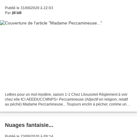
Publié le 31/08/2020 à 22:03
Par
jill bill
Lettres pour un mot mystère, saison 1-1 Chez Lilousoleil Règlement à voir
chez elle ICI AEEEIUCCMNPS= Peccamineuse (Adjectif en religion, relatif
au péché) Madame Peccamineuse... Toujours enclin à pécher, comme un
jeu... Faire le mal, malin plaisir pour...
Nuages fantaisie...
Publié le 23/08/2020 à 09:14