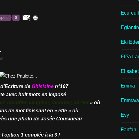
Ecureui
epost
0
Eglantin
Eki Ede
.
Eléa La
ll
Elisabe
Emma
 d'Ecriture de
Ghislaine
n°107
xte avec huit mots en imposé
Emma/a
, chauffer, imaginer, raconter, abriter
» où
lus de mot finissant en « ette » où
Evy
près une photo de Josée Cousineau
Fanfan
 l'option 1 couplée à la 3 !