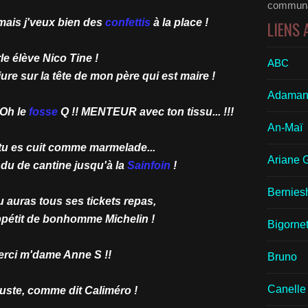
communau
 mais j'veux bien des
confettis
à la place !
LIENS
le élève Nico Tine !
ABC
 jure sur la tête de mon père qui est maire !
Adaman
 Oh le
fosse
Q !! MENTEUR avec ton tissu... !!!
An-Maï
 tu es cuit comme marmelade...
Ariane 
du de cantine jusqu'à la
Sainfoin
!
Bernies
u auras tous ses tickets repas,
ppétit de bonhomme Michelin !
Bigornet
rci m'dame Anne S !!
Bruno
Canelle
juste, comme dit Caliméro !