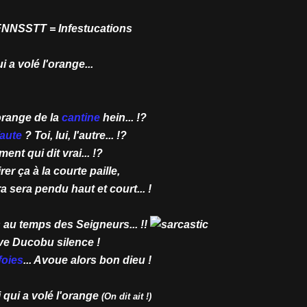
NNSSTT = Infestucations
i a volé l'orange...
'orange de la
cantine
hein... !?
faute
? Toi, lui, l'autre... !?
ment qui dit vrai... !?
rer ça à la courte paille,
ra sera pendu haut et court... !
 au temps des Seigneurs... !!
ve Ducobu silence !
foies
... Avoue alors bon dieu !
 qui a volé l'orange
(On dit ait !)