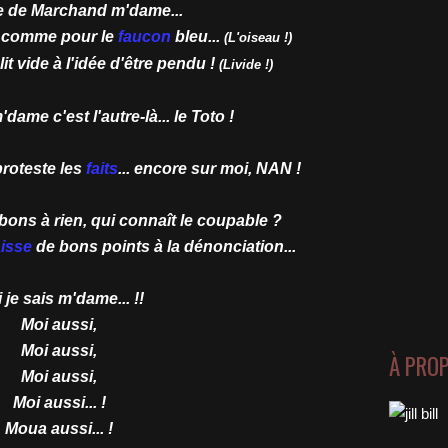
e de Marchand m'dame...
out comme pour le
faucon
bleu...
(L'oiseau !)
t lit vide à l'idée d'être pendu !
(Livide !)
ame c'est l'autre-là... le Toto !
proteste les
faits
... encore sur moi, NAN !
bons à rien, qui connaît le coupable ?
isse
de bons points à la dénonciation...
 je sais m'dame... !!
Moi aussi,
Moi aussi,
À PRO
Moi aussi,
Moi aussi... !
Moua aussi... !