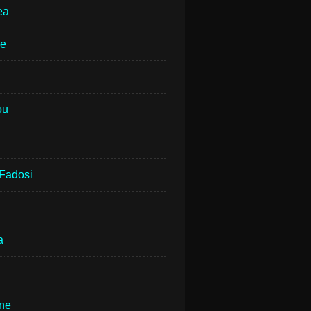
ea
ne
ou
Fadosi
a
rne