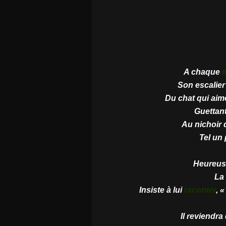
A chaque
Son escalier
Du chat qui aim
Guettant
Au nichoir 
Tel un
Heureus
La 
Insiste à lui
raconter
, 
Il reviendr