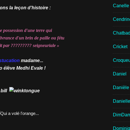
Canell
ns la leçon d'histoire :
Cendrin
de possession d'une terre qui
Chatba
élivrance d'un brin de paille ou fétu
it par ????????? seigneuriale »
Cricket
Croqueu
estucation
madame...
o élève Medhi Evale !
Daniel
Danièle
l bill
Daniell
DimDa
Domini