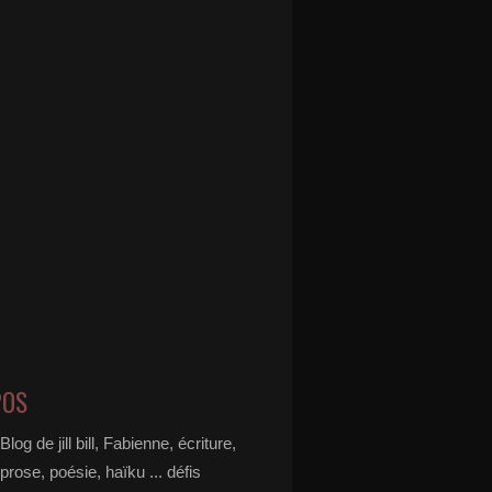
POS
Blog de jill bill, Fabienne, écriture,
prose, poésie, haïku ... défis