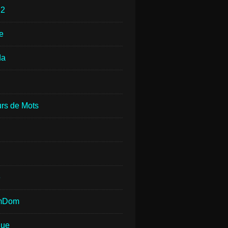
e
2
e
da
rs de Mots
e
mDom
que