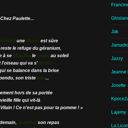
Francin
Ghislai
Chez Paulette...
Jak
moment
une
chose
est sûre
Jamadr
 reste le refuge du géranium,
e à se
chauffer
le
corps
au soleil
Jazzy
 l'oiseau qui va s'
abriter
qui se balance dans la brise
Jeanne 
 pendu, son triste
sort
...
Josette
ement hors de sa portée
Kprice2
vieille fille qui vit-là
« Vilain ! Ce n'est pas pour ta pomme ! »
Lajemy
a demain,
imaginer
son repas
La Lico