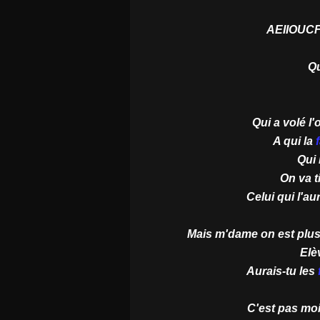
AEIIOUCF
Qu
Qui a volé l
A qui la
Qui 
On va ti
Celui qui l'au
Mais m'dame on est plus
Elè
Aurais-tu les
C'est pas moi