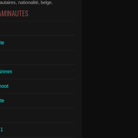
taires, nationalité, belge.
 AMINAUTES
te
Grimm
hoot
te
1