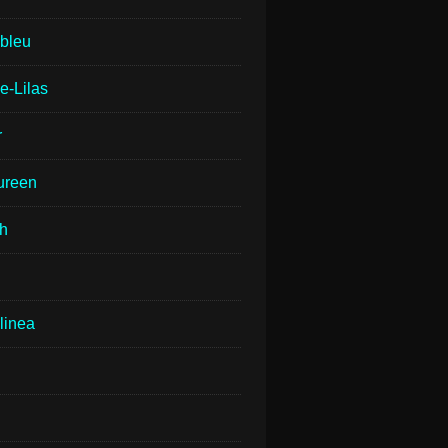
lbleu
e-Lilas
r
ureen
th
linea