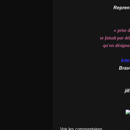
Repreno
«
prise 
se faisait par d
qu'on désigna
Inf
Brav
jil
Voir les commentaires