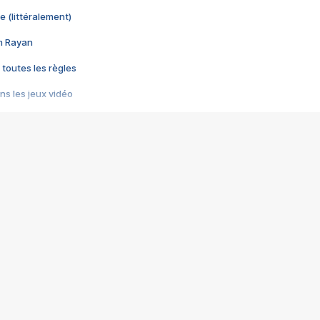
e (littéralement)
im Rayan
 toutes les règles
s les jeux vidéo
us choquant de Rockstar ? - Le scandale BULLY
e plus moche de Steam
du RÊVE tourne au CAUCHEMAR
pendant 8 heures
it… à tort
umiliés par un jeu vidéo
ire - Final Fantasy 8
ti un empire - Age of Empires