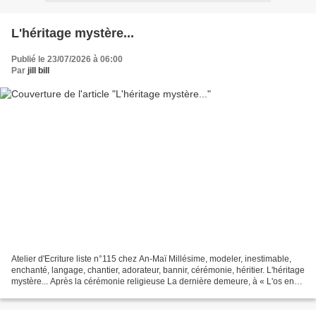
L'héritage mystère...
Publié le 23/07/2026 à 06:00
Par
jill bill
Atelier d'Ecriture liste n°115 chez An-Maï Millésime, modeler, inestimable,
enchanté, langage, chantier, adorateur, bannir, cérémonie, héritier. L'héritage
mystère... Après la cérémonie religieuse La dernière demeure, à « L'os en
gelée » L' héritier fut...