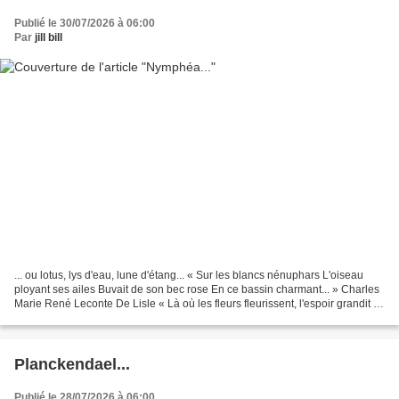
Publié le 30/07/2026 à 06:00
Par
jill bill
... ou lotus, lys d'eau, lune d'étang... « Sur les blancs nénuphars L'oiseau
ployant ses ailes Buvait de son bec rose En ce bassin charmant... » Charles
Marie René Leconte De Lisle « Là où les fleurs fleurissent, l'espoir grandit »
Lady Bird Johnson Photos...
Planckendael...
Publié le 28/07/2026 à 06:00