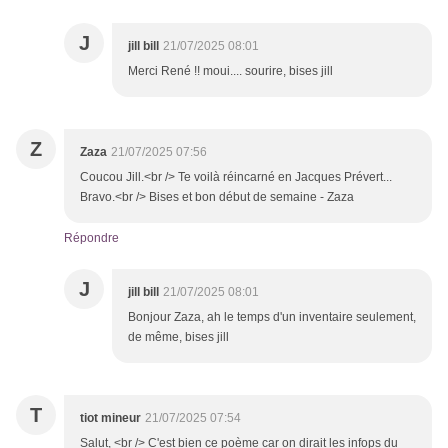
J
jill bill
21/07/2025 08:01
Merci René !! moui.... sourire, bises jill
Z
Zaza
21/07/2025 07:56
Coucou Jill.<br /> Te voilà réincarné en Jacques Prévert...
Bravo.<br /> Bises et bon début de semaine - Zaza
Répondre
J
jill bill
21/07/2025 08:01
Bonjour Zaza, ah le temps d'un inventaire seulement,
de même, bises jill
T
tiot mineur
21/07/2025 07:54
Salut, <br /> C'est bien ce poème car on dirait les infops du