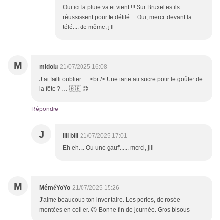
Oui ici la pluie va et vient !!! Sur Bruxelles ils
réussissent pour le défilé.... Oui, merci, devant la
télé.... de même, jill
M
midolu
21/07/2025 16:08
J’ai failli oublier … <br /> Une tarte au sucre pour le goûter de
la fête ? … 🇧🇪 😊
Répondre
J
jill bill
21/07/2025 17:01
Eh eh.... Ou une gauf'...... merci, jill
M
MéméYoYo
21/07/2025 15:26
J'aime beaucoup ton inventaire. Les perles, de rosée
montées en collier. 😉 Bonne fin de journée. Gros bisous