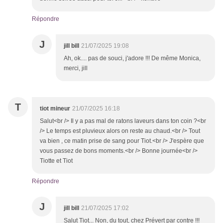
Répondre
J
jill bill
21/07/2025 19:08
Ah, ok.... pas de souci, j'adore !!! De même Monica,
merci, jill
T
tiot mineur
21/07/2025 16:18
Salut<br /> Il y a pas mal de ratons laveurs dans ton coin ?<br
/> Le temps est pluvieux alors on reste au chaud.<br /> Tout
va bien , ce matin prise de sang pour Tiot.<br /> J'espère que
vous passez de bons moments.<br /> Bonne journée<br />
Tiotte et Tiot
Répondre
J
jill bill
21/07/2025 17:02
Salut Tiot... Non, du tout, chez Prévert par contre !!!