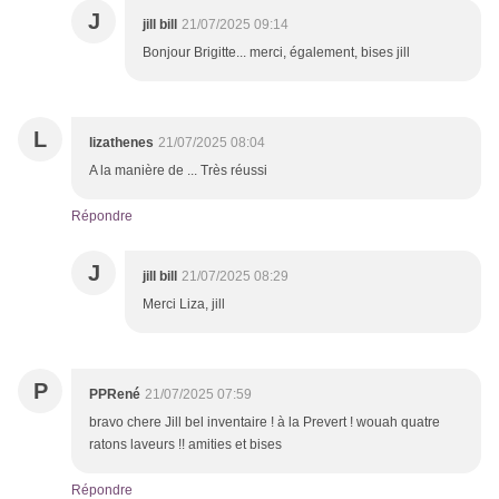
J
jill bill
21/07/2025 09:14
Bonjour Brigitte... merci, également, bises jill
L
lizathenes
21/07/2025 08:04
A la manière de ... Très réussi
Répondre
J
jill bill
21/07/2025 08:29
Merci Liza, jill
P
PPRené
21/07/2025 07:59
bravo chere Jill bel inventaire ! à la Prevert ! wouah quatre
ratons laveurs !! amities et bises
Répondre