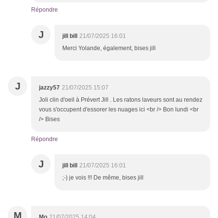
Répondre
J
jill bill
21/07/2025 16:01
Merci Yolande, également, bises jill
J
jazzy57
21/07/2025 15:07
Joli clin d'oeil à Prévert Jill . Les ratons laveurs sont au rendez
vous s'occupent d'essorer les nuages ici <br /> Bon lundi <br
/> Bises
Répondre
J
jill bill
21/07/2025 16:01
;-) je vois !!! De même, bises jill
M
Mo
21/07/2025 14:04