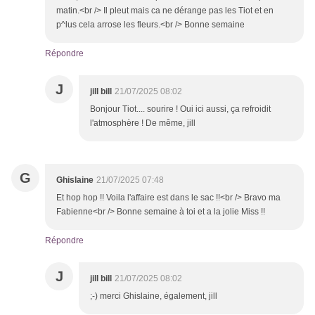
matin.<br /> Il pleut mais ca ne dérange pas les Tiot et en
p^lus cela arrose les fleurs.<br /> Bonne semaine
Répondre
J
jill bill
21/07/2025 08:02
Bonjour Tiot.... sourire ! Oui ici aussi, ça refroidit
l'atmosphère ! De même, jill
G
Ghislaine
21/07/2025 07:48
Et hop hop !! Voila l'affaire est dans le sac !!<br /> Bravo ma
Fabienne<br /> Bonne semaine à toi et a la jolie Miss !!
Répondre
J
jill bill
21/07/2025 08:02
;-) merci Ghislaine, également, jill