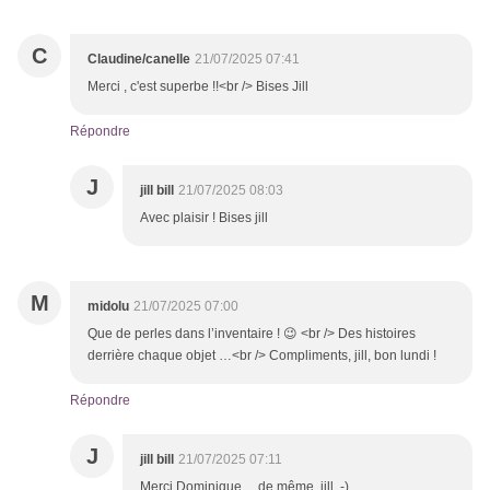
C
Claudine/canelle
21/07/2025 07:41
Merci , c'est superbe !!<br /> Bises Jill
Répondre
J
jill bill
21/07/2025 08:03
Avec plaisir ! Bises jill
M
midolu
21/07/2025 07:00
Que de perles dans l’inventaire ! 😉 <br /> Des histoires
derrière chaque objet …<br /> Compliments, jill, bon lundi !
Répondre
J
jill bill
21/07/2025 07:11
Merci Dominique.... de même, jill ,-)