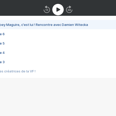
bey Maguire, c'est lui ! Rencontre avec Damien Witecka
e 6
e 5
e 4
e 3
s créatrices de la VF !
e 2
e 1
e Mektoub My Love arrive enfin ! Rencontre avec Shaïn Boumedine et Sal
i : après Toni en famille