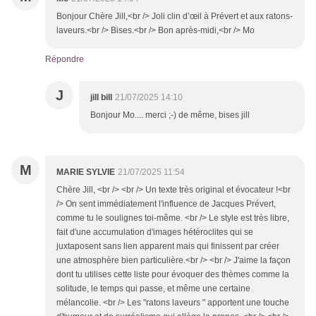
Bonjour Chère Jill,<br /> Joli clin d’œil à Prévert et aux ratons-
laveurs.<br /> Bises.<br /> Bon après-midi,<br /> Mo
Répondre
J
jill bill
21/07/2025 14:10
Bonjour Mo.... merci ;-) de même, bises jill
M
MARIE SYLVIE
21/07/2025 11:54
Chère Jill, <br /> <br /> Un texte très original et évocateur !<br
/> On sent immédiatement l'influence de Jacques Prévert,
comme tu le soulignes toi-même. <br /> Le style est très libre,
fait d'une accumulation d'images hétéroclites qui se
juxtaposent sans lien apparent mais qui finissent par créer
une atmosphère bien particulière.<br /> <br /> J'aime la façon
dont tu utilises cette liste pour évoquer des thèmes comme la
solitude, le temps qui passe, et même une certaine
mélancolie. <br /> Les "ratons laveurs " apportent une touche