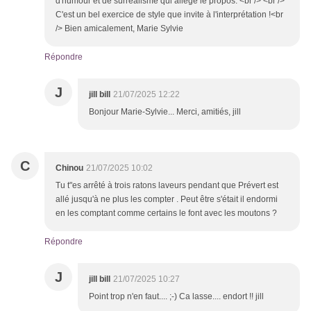
d'humour et de surréalisme qui allège le propos. <br /> <br />
C'est un bel exercice de style que invite à l'interprétation !<br
/> Bien amicalement, Marie Sylvie
Répondre
J
jill bill
21/07/2025 12:22
Bonjour Marie-Sylvie... Merci, amitiés, jill
C
Chinou
21/07/2025 10:02
Tu t"es arrêté à trois ratons laveurs pendant que Prévert est
allé jusqu'à ne plus les compter . Peut être s'était il endormi
en les comptant comme certains le font avec les moutons ?
Répondre
J
jill bill
21/07/2025 10:27
Point trop n'en faut.... ;-) Ca lasse.... endort !! jill