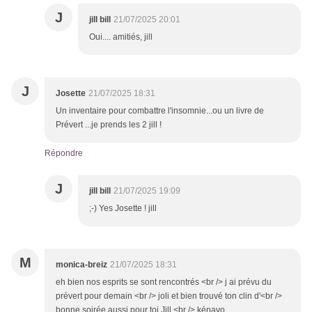
J
jill bill
21/07/2025 20:01
Oui.... amitiés, jill
J
Josette
21/07/2025 18:31
Un inventaire pour combattre l'insomnie...ou un livre de
Prévert ...je prends les 2 jill !
Répondre
J
jill bill
21/07/2025 19:09
;-) Yes Josette ! jill
M
monica-breiz
21/07/2025 18:31
eh bien nos esprits se sont rencontrés <br /> j ai prévu du
prévert pour demain <br /> joli et bien trouvé ton clin d'<br />
bonne soirée aussi pour toi Jill <br /> kénavo