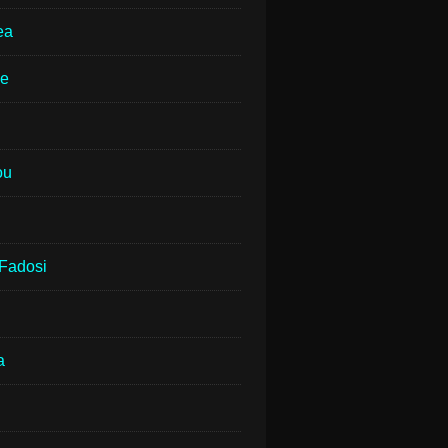
ea
ne
ou
Fadosi
a