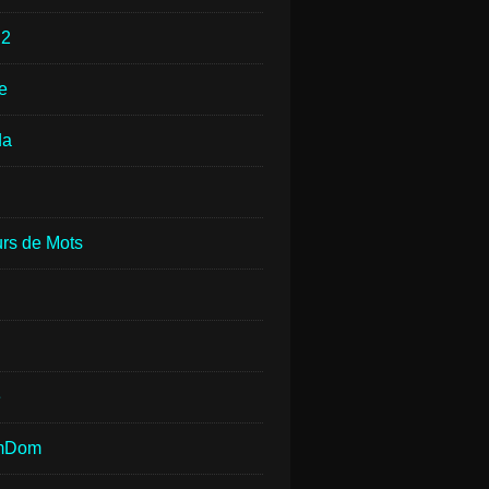
e
2
e
da
rs de Mots
e
mDom