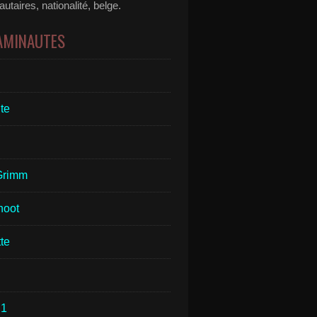
taires, nationalité, belge.
 AMINAUTES
te
Grimm
hoot
te
1