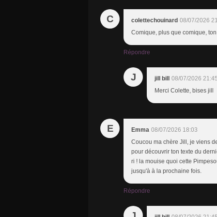
C
colettechouinard
08/07/2026 2
Comique, plus que comique, ton te
Répondre
J
jill bill
08/07/2026 21:4
Merci Colette, bises jill
E
Emma
08/07/2026 18:03
Coucou ma chère Jill, je viens d
pour découvrir ton texte du derni
ri ! la mouise quoi cette Pimpesou
jusqu'à à la prochaine fois.
Répondre
J