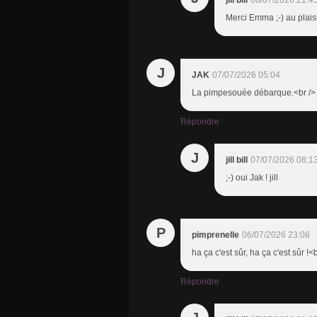
jill bill
08/07/2026 21:4
Merci Emma ;-) au plaisir
J
JAK
07/07/2026 05:04
La pimpesouée débarque.<br /> 
Répondre
J
jill bill
07/07/2026 08:1
;-) oui Jak ! jill
P
pimprenelle
06/07/2026 23:08
ha ça c'est sûr, ha ça c'est sûr !<
Répondre