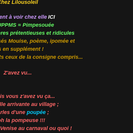
hez Lilousoleil
nt à voir chez elle
ICI
UPPMS = Pimpesouée
es prétentieuses et ridicules
és Mouise, poème, ipomée et
 en supplément !
s ceux de la consigne compris...
Z'avez vu...
s vous z'avez vu ça...
le arrivante au village ;
rles d'une
poupée
;
h la pompeuse !!!
e Venise au carnaval ou quoi !