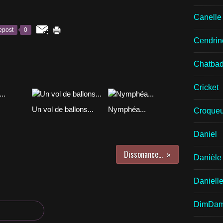
Canell
epost
0
Cendrin
Chatba
Cricket
Un vol de ballons...
Nymphéa...
Croqueu
Daniel
Dissonance...
Danièle
Daniell
DimDa