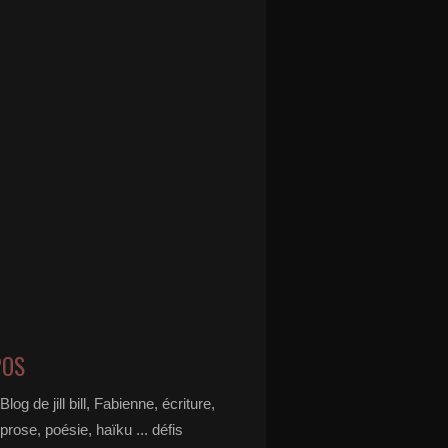
POS
Blog de jill bill, Fabienne, écriture,
prose, poésie, haïku ... défis