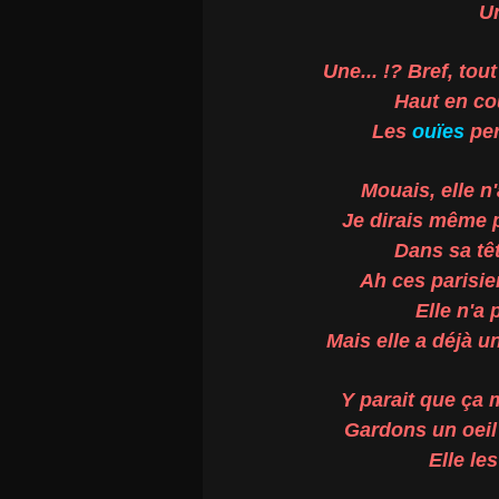
U
Une... !? Bref, tou
Haut en co
Les
ouïes
per
Mouais, elle n
Je dirais même 
Dans sa tête
Ah ces parisie
Elle n'a 
Mais elle a déjà u
Y parait que ça 
Gardons un oeil 
Elle le