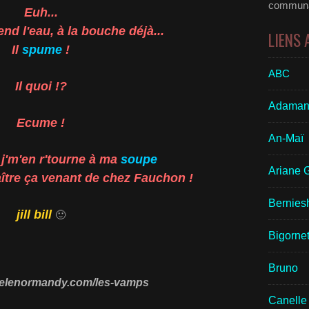
communau
Euh...
nd l'eau, à la bouche déjà...
LIENS
Il
spume
!
ABC
Il quoi !?
Adaman
Ecume !
An-Maï
 j'm'en r'tourne à ma
soupe
Ariane 
aître ça venant de chez Fauchon !
Bernies
jill bill
🙂
Bigornet
Bruno
trelenormandy.com/les-vamps
Canelle