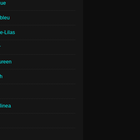
que
lbleu
e-Lilas
r
ureen
th
linea