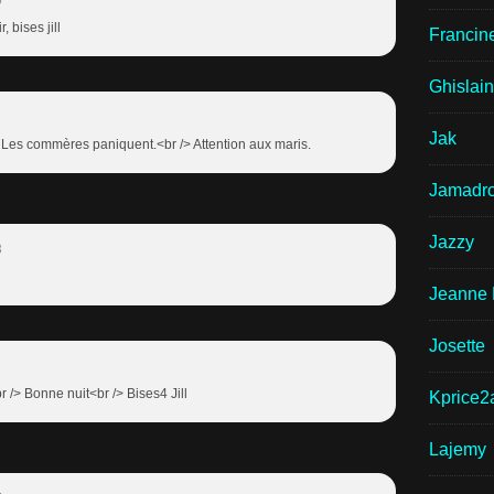
5
, bises jill
Francin
Ghislai
Jak
Les commères paniquent.<br /> Attention aux maris.
Jamadr
Jazzy
3
Jeanne 
Josette
br /> Bonne nuit<br /> Bises4 Jill
Kprice2
Lajemy