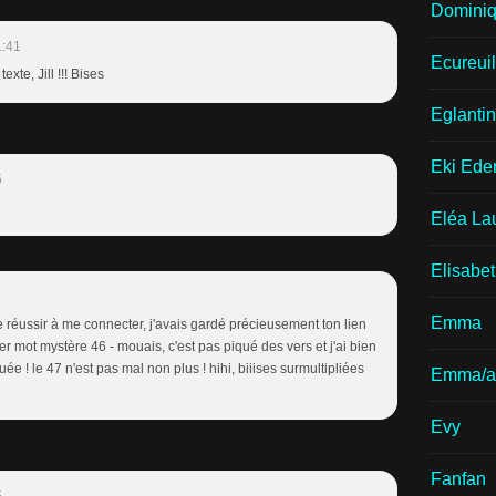
Domini
1:41
Ecureui
xte, Jill !!! Bises
Eglantin
Eki Ede
5
Eléa La
Elisabe
Emma
e réussir à me connecter, j'avais gardé précieusement ton lien
er mot mystère 46 - mouais, c'est pas piqué des vers et j'ai bien
ée ! le 47 n'est pas mal non plus ! hihi, biiises surmultipliées
Emma/a
Evy
Fanfan