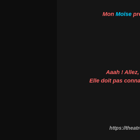
Mon
Moïse
pre
Aaah ! Allez,
Elle doit pas conn
https://thea