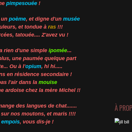
ne
pimpesouée
!
t un
poème
, et digne d'un
musée
uleurs, et tondue à
ras
!!!
cées, tatouée.... Z'avez vu !
'a rien d'une simple
ipomée
...
plus, une paumée quelque part
... Ou à l'
opium
, hi hi.....
ns en résidence secondaire !
pas l'air dans la
mouise
ne ardoise chez la mère Michel !!
mange des langues de chat.......
À PRO
sur nos moutons, et maris !!!!
s
empois
, vous dis-je !