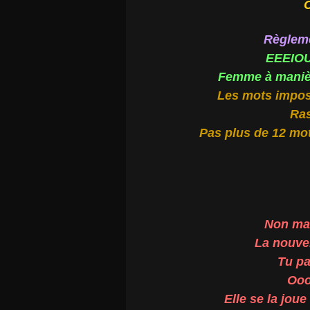
C
Règleme
EEEIO
Femme à manièr
Les mots impos
Ras
Pas plus de 12 mot
Non mai
La nouvel
Tu pa
Ooo
Elle se la jou