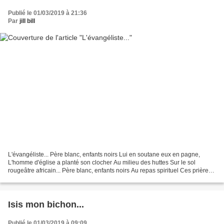
Publié le 01/03/2019 à 21:36
Par
jill bill
L'évangéliste... Père blanc, enfants noirs Lui en soutane eux en pagne,
L'homme d'église a planté son clocher Au milieu des huttes Sur le sol
rougeâtre africain... Père blanc, enfants noirs Au repas spirituel Ces prières
récitées Comme leçons de l'instituteur...
Isis mon bichon...
Publié le 01/03/2019 à 09:09