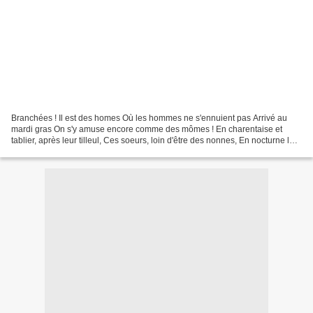
Branchées ! Il est des homes Où les hommes ne s'ennuient pas Arrivé au
mardi gras On s'y amuse encore comme des mômes ! En charentaise et
tablier, après leur tilleul, Ces soeurs, loin d'être des nonnes, En nocturne leur
jouent du Lenon Et autres...T'imagines,...