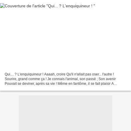
Qui.... ? L'enquiquineur ! Aaaah, croire Qu'il n'allait pas oser... l'autre !
Sourire, grand comme ça ! Je connais l'animal, son passé ; Son avenir
Pouvait se deviner, après sa vie ! Même en fantôme, il se fait plaisir A
traverser nos murs au clos......