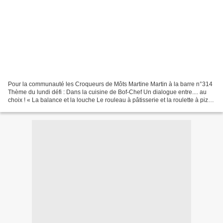
Pour la communauté les Croqueurs de Môts Martine Martin à la barre n°314
Thème du lundi défi : Dans la cuisine de Bof-Chef Un dialogue entre.... au
choix ! « La balance et la louche Le rouleau à pâtisserie et la roulette à pizza
L'éplucheur et la râpe...