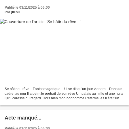
Publié le 03/11/2025 à 06:00
Par
jill bill
Se bâtir du rêve... Fantasmagorique... ! Il se dit qu'un jour viendra... Dans un
cadre, au mur Il a peint le portrait de son rêve Un palais au mille et une nuits
Qu'il caresse du regard. Dors bien mon bonhomme Referme les il était une
fois, Tes livres...
Acte manqué...
Publié le 02/11/2025 à 06:00