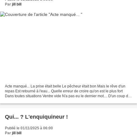
Par
jill bill
Acte manqué... La prise était belle Le pêcheur était bon Mais le rêve d'un
repas Est retourné à l'eau... Quelle erreur de croire qu'on est le plus fort
Dans toutes situations Ventre vide N'a pas eu le dernier mot.... D'un coup de
rein en S L'anguille...
Qui... ? L'enquiquineur !
Publié le 01/11/2025 à 06:00
Par
jill bill