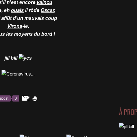
'il n'est encore
vaincu
e, eh
ouais
il rôde
Oscar
,
 l'affût d'un mauvais coup
Virons
-le,
us les moyens du bord !
jill bill
epost
0
À PRO