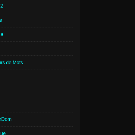
e
2
e
da
rs de Mots
e
mDom
que