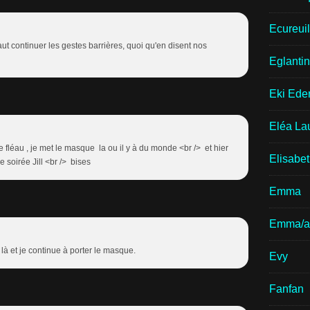
Ecureui
faut continuer les gestes barrières, quoi qu'en disent nos
Eglantin
Eki Ede
Eléa La
ce fléau , je met le masque la ou il y à du monde <br /> et hier
Elisabe
 soirée Jill <br /> bises
Emma
Emma/a
 là et je continue à porter le masque.
Evy
Fanfan