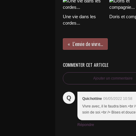
Une vie dans les
Doris et comp
cordes...
L'envie de vivre...
COMMENTER CET ARTICLE
Ajouter un commentaire
Q
Quichottine
06/05/2022 10:58
Vivre avec, il le faudra bien.<br
soin de soi.<br /> Bises et douce
Répondre