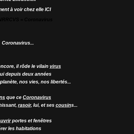
ent à voir chez elle
ICI
RRCVS = Coronavirus
Coronavirus...
core, il rôde le vilain
virus
qui depuis deux années
anète, nos vies, nos libertés...
ns
que ce
Coronavirus
hissant,
rasoir
, lui, et ses
cousin
s...
uvrir
portes et fenêtres
rer les habitations