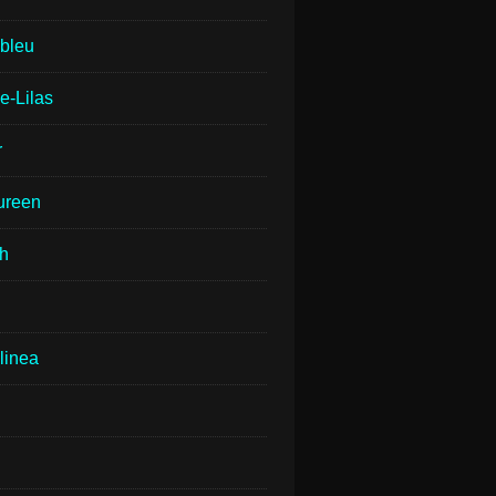
lbleu
e-Lilas
r
ureen
th
linea