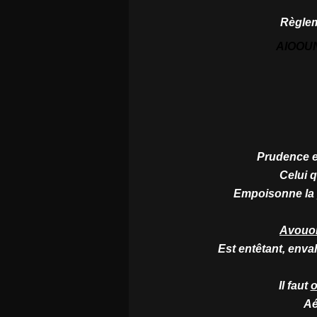
Règlem
AIOOUN
Prudence en
Celui 
Empoisonne la pl
Avouo
Est entêtant, enva
Il faut
o
Aé