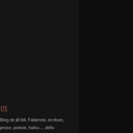
POS
Blog de jill bill, Fabienne, écriture,
prose, poésie, haïku ... défis