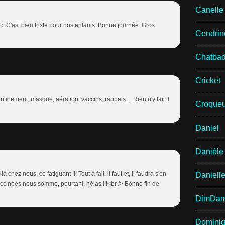
Canell
vec. C'est bien triste pour nos enfants. Bonne journée. Gros
Cendrin
Chatba
Cricket
finement, masque, aération, vaccins, rappels ... Rien n'y fait il
Croqueu
Daniel
Danièle
oilà chez nous, ce fatiguant !!! Tout à fait, il faut et, il faudra s'en
Daniell
ccinées nous somme, pourtant, hélas !!!<br /> Bonne fin de
DimDa
Domini