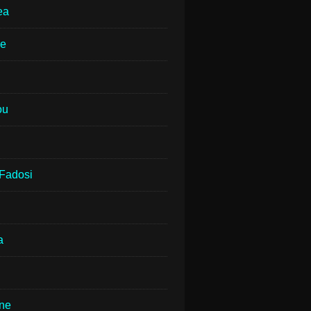
ea
ne
ou
Fadosi
a
rne