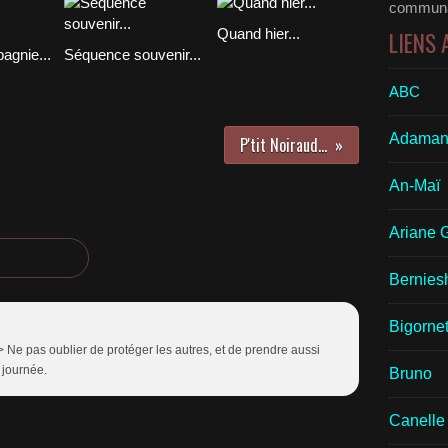
communau
Quand hier...
LIENS
agnie...
Séquence souvenir...
ABC
Adaman
P'tit Noiraud...
An-Maï
Ariane 
Bernies
Bigornet
 /> Ne pas oublier de protéger les autres, et de prendre aussi
 journée.
Bruno
Canelle