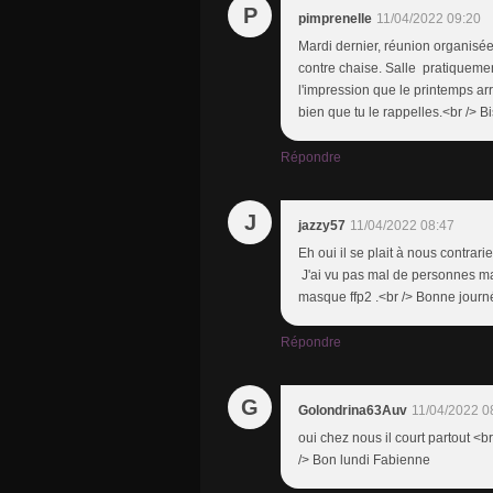
P
pimprenelle
11/04/2022 09:20
Mardi dernier, réunion organisée
contre chaise. Salle pratiqueme
l'impression que le printemps arr
bien que tu le rappelles.<br /> Bi
Répondre
J
jazzy57
11/04/2022 08:47
Eh oui il se plait à nous contrari
J'ai vu pas mal de personnes mal
masque ffp2 .<br /> Bonne journ
Répondre
G
Golondrina63Auv
11/04/2022 0
oui chez nous il court partout <b
/> Bon lundi Fabienne