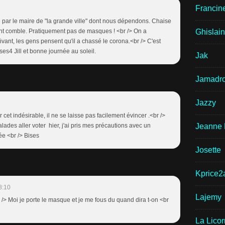
Francin
 par le maire de "la grande ville" dont nous dépendons. Chaise
nt comble. Pratiquement pas de masques ! <br /> On a
Ghislai
ivant, les gens pensent qu'il a chassé le corona.<br /> C'est
ses4 Jill et bonne journée au soleil.
Jak
Jamadr
Jazzy
er cet indésirable, il ne se laisse pas facilement évincer .<br />
ades aller voter hier, j'ai pris mes précautions avec un
Jeanne 
ée <br /> Bises
Josette
Kprice2
8:10
Lajemy
r /> Moi je porte le masque et je me fous du quand dira t-on <br
La Lico