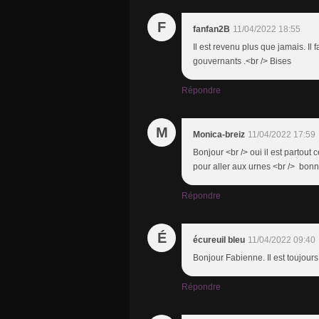
F
fanfan2B
11/04/2022 18:55
Il est revenu plus que jamais. Il 
gouvernants .<br /> Bises
Répondre
M
Monica-breiz
11/04/2022 17:59
Bonjour <br /> oui il est partout 
pour aller aux urnes <br /> bonne
Répondre
É
écureuil bleu
11/04/2022 09:40
Bonjour Fabienne. Il est toujours
Répondre