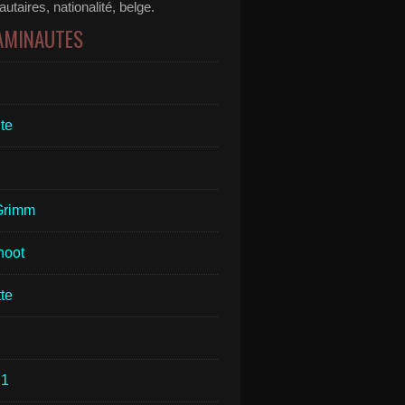
taires, nationalité, belge.
 AMINAUTES
te
Grimm
hoot
te
1