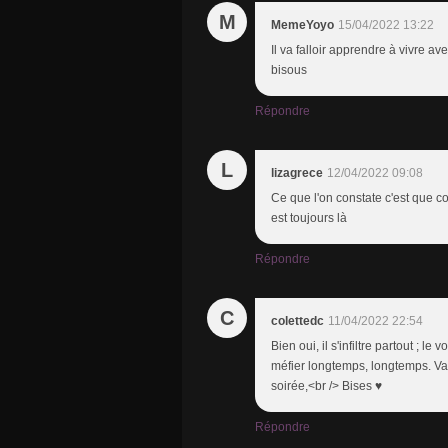
M
MemeYoyo
15/04/2022 13:22
Il va falloir apprendre à vivre a
bisous
Répondre
L
lizagrece
12/04/2022 09:08
Ce que l'on constate c'est que con
est toujours là
Répondre
C
colettedc
11/04/2022 22:54
Bien oui, il s'infiltre partout ; le v
méfier longtemps, longtemps. Va
soirée,<br /> Bises ♥
Répondre