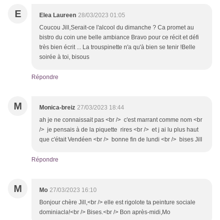
E
Elea Laureen
28/03/2023 01:05
Coucou Jill,Serait-ce l'alcool du dimanche ? Ca promet au
bistro du coin une belle ambiance Bravo pour ce récit et défi
très bien écrit ... La trouspinette n'a qu'à bien se tenir !Belle
soirée à toi, bisous
Répondre
M
Monica-breiz
27/03/2023 18:44
ah je ne connaissait pas <br /> c'est marrant comme nom <br
/> je pensais à de la piquette rires <br /> et j ai lu plus haut
que c'était Vendéen <br /> bonne fin de lundi <br /> bises Jill
Répondre
M
Mo
27/03/2023 16:10
Bonjour chère Jill,<br /> elle est rigolote ta peinture sociale
dominiacla!<br /> Bises.<br /> Bon après-midi,Mo