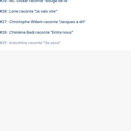
#29 : MC Solaar raconte "Bouge de là"
28 : Lorie raconte "Je vais vite"
#27 : Christophe Willem raconte "Jacques a dit"
#26 : Chimène Badi raconte "Entre nous"
#25 : Indochine raconte "3e sexe"
#24 : Zaho raconte "C'est chelou"
#23 : Patrick Bruel raconte "Au café des délices"
#22 : Kyo raconte "Le chemin"
#21 : Nolwenn Leroy raconte "Cassé"
#20 : Patrick Hernandez raconte "Born to be alive"
#19 : Lorie raconte "Près de moi"
#18 : Michael Jones raconte "A nos actes manqués" (avec Jean-Jacque
#17 : Khaled raconte "Aïcha"