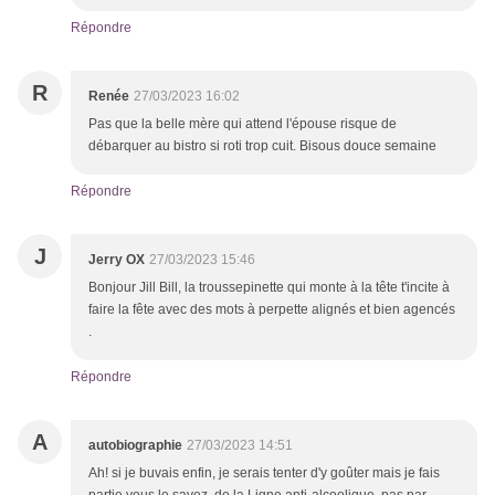
Répondre
R
Renée
27/03/2023 16:02
Pas que la belle mère qui attend l'épouse risque de
débarquer au bistro si roti trop cuit. Bisous douce semaine
Répondre
J
Jerry OX
27/03/2023 15:46
Bonjour Jill Bill, la troussepinette qui monte à la tête t'incite à
faire la fête avec des mots à perpette alignés et bien agencés
.
Répondre
A
autobiographie
27/03/2023 14:51
Ah! si je buvais enfin, je serais tenter d'y goûter mais je fais
partie vous le savez, de la Ligne anti-alcoolique, pas par